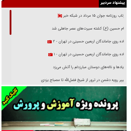
پیشنهاد سردبیر
بازتاب روزنامه جوان ۱۵ مرداد در شبکه خبر
امام حسین (ع) کشته سیرت‌های عصر جاهلی شد
پیاده روی جاماندگان اربعین حسینی در تهران - ۲
پیاده روی جاماندگان اربعین حسینی در تهران - ۱
فریاد‌ها و ناله‌های دوستان مبارزدلم را آتش می‌زد
تغییر رویه دشمن در ترور از شیخ فضل‌الله تا مصباح یزدی
خرید قسطی اولش خنده و آخرش گریه است!
فوتبال و آن «بالا»!
راهبرد غافلگیری با نسل جدید پهپاد‌ها