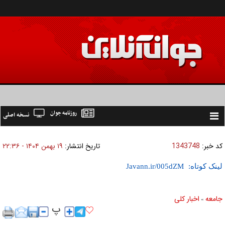
روزنامه جوان
نسخه اصلی
Toggle
navigation
کد خبر:
1343748
تاریخ انتشار:
۱۹ بهمن ۱۴۰۴ - ۲۲:۳۶
لینک کوتاه:
جامعه
اخبار كلی
»