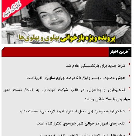
جنجال پزشکان تقلبی در صنعت زیبایی
یهودی‌ها در ادبیات داستانی اروپا؛ از شکسپیر تا دیکنز
گفت‌وگو با خواهر یکی از شهدای جنگ رمضان/ خواهرم فرمانده جهادی و
اهل خدمت بی‌منت بود
جزئیات شکنجه‌هایم فراتر از آن است که در بیان بگنجد!
آخرین اخبار
گزارش «جوان» از قوانین سخت‌گیرانه ۶ قاره در برابر یورش به پاسگاه‌های
شرط جدید برای بازنشستگی اعلام شد
پلیس
هوش مصنوعی، بستر وقوع ۵۵ درصد جرایم سایبری آفریقاست
تحلیل ابعاد پیام رهبر انقلاب به حزب‌الله/ مقاومت نقشه راه آینده غرب آسیا
کلاهبرداری و پولشویی در قالب شرکت مهاجرتی به کانادا/ دست مدیر
مهاجرتی با ۳۰۰ شاکی رو شد
ادعا درباره «نحوه رد زنی محل استقرار شهید لاریجانی» صحت ندارد
انفجار‌های امروز در حوالی شهر خورموج کنترل‌شده است
هوای قابل قبول تهران با ثبت شاخص ۸۵ در نیمه مرداد