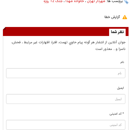
برچسب ها:
شهردار تهران
،
خانواده شهدا
،
جنگ 12 روزه
گزارش خطا
نظر شما
جوان آنلاين از انتشار هر گونه پيام حاوي تهمت، افترا، اظهارات غير مرتبط ، فحش،
ناسزا و... معذور است
نام
ایمیل
* کد امنیتی