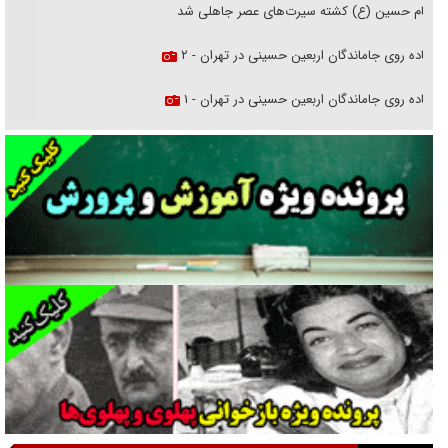
امام حسین (ع) کشته سیرت‌های عصر جاهلی شد
پیاده روی جاماندگان اربعین حسینی در تهران - ۲
پیاده روی جاماندگان اربعین حسینی در تهران - ۱
فریاد‌ها و ناله‌های دوستان مبارزدلم را آتش می‌زد
تغییر رویه دشمن در ترور از شیخ فضل‌الله تا مصباح یزدی
خرید قسطی اولش خنده و آخرش گریه است!
فوتبال و آن «بالا»!
راهبرد غافلگیری با نسل جدید پهپاد‌ها
جنجال پزشکان تقلبی در صنعت زیبایی
یهودی‌ها در ادبیات داستانی اروپا؛ از شکسپیر تا دیکنز