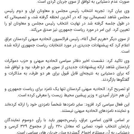
صورت عدم دستیابی به توافق از سوی جریان کُردی است.
وی بیان کرد: تجربه انتخاب رئیس مجلس و معاونان اول و دوم رئیس
مجلس شاهد تصمیماتی بود که در آخرین لحظه گرفته شد، و تصمیماتی که
در طول جلسه گرفته شد در نهایت انتخاب رئیس مجلس و معاونان او را
تعیین کرد. این امر در مورد ریاست جمهوری نیز صدق می‌کند.
از سوی دیگر «هریم کمال آغا»، رئیس فراکسیون اتحادیه میهنی کردستان عراق
اعلام کرد که پیشنهادات جدیدی در مورد انتخابات ریاست جمهوری ارائه شده
است.
وی تاکید کرد: نشست اخیر دفاتر سیاسی اتحادیه میهنی و حزب دموکرات
کردستان شاهد ارائه پیشنهادات جدیدی از سوی هر دو طرف بود و توافق شد
که برای دستیابی به نتیجه‌ای قابل قبول برای هر دو طرف، به مذاکرات و
گفتگوها بازگردند.
او تصریح کرد: اتحادیه میهنی کردستان تنها یک نامزد برای ریاست جمهوری و
آن هم «نزار آمیدی » وزیر پیشین محیط زیست را معرفی کرده است.
این فعال سیاسی کرد افزود: سایر نامزدها شخصاً نامزدی خود را ارائه کرده‌اند
و نماینده نامزدهای اتحادیه میهنی نیستند.
بر اساس قانون اساسی عراق، رئیس‌جمهور باید با رأی دوسوم نمایندگان
پارلمان انتخاب شود؛ نصابی که معادل ۲۲۰ رأی از مجموع ۳۲۹ کرسی و
دستیابی به آن مستلزم اجماع گسترده میان جریان های سیاسی است.