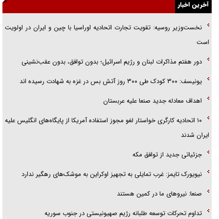
گفت‌وگو با خواهر یکی از شهدای جنگ رمضان/ خواهرم فرمانده جهادی و
آخرین اخبار
اهل خدمت بی‌منت بود
نخست‌وزیر روسیه:‌ تقویت تجارت اتحادیه اوراسیا با چین و ایران در اولویت
جزئیات شکنجه‌هایم فراتر از آن است که در بیان بگنجد!
است
گزارش «جوان» از قوانین سخت‌گیرانه ۶ قاره در برابر یورش به پاسگاه‌های
دور هفتم مذاکرات لبنان و رژیم اسرائیل؛ بدون توافق، بدون عقب‌نشینی
پلیس
یونیسف: ۳۰۰ کودک طی ۳۰۰ روز آتش بس در غزه به شهادت رسیده اند
اهداف معادله جدید صنعا علیه عربستان
۱۰ اتحادیه کارگری خواستار لغو مجوز استفاده آمریکا از پایگاه‌های انگلیس علیه
ایران شدند
جزئیاتی جدید از توافق مکه
نیویورک تایمز: غرب تمایلی به تجهیز اوکراین به موشک‌های رهگیر ندارد
صنعا: نیروهای ما در کمین‌ هستند
تداوم تحرکات توسعه طلبانه رژیم صهیونیستی در جنوب سوریه