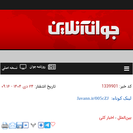
روزنامه جوان
نسخه اصلی
Toggle
navigation
کد خبر:
1339901
تاریخ انتشار:
۲۴ دی ۱۴۰۴ - ۰۹:۱۶
لینک کوتاه:
بين‌الملل
اخبار كلی
»