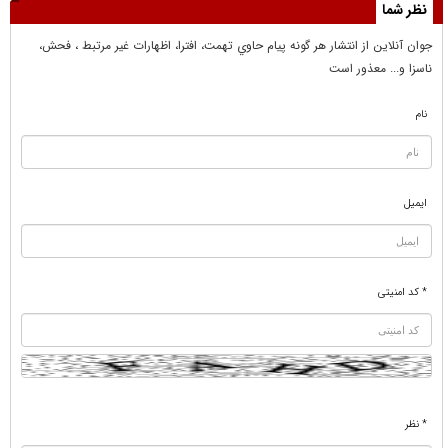
نظر شما
جوان آنلاين از انتشار هر گونه پيام حاوي تهمت، افترا، اظهارات غير مرتبط ، فحش،
ناسزا و... معذور است
نام
ایمیل
* کد امنیتی
* نظر