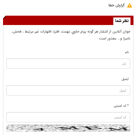
گزارش خطا
نظر شما
جوان آنلاين از انتشار هر گونه پيام حاوي تهمت، افترا، اظهارات غير مرتبط ، فحش،
ناسزا و... معذور است
نام
ایمیل
* کد امنیتی