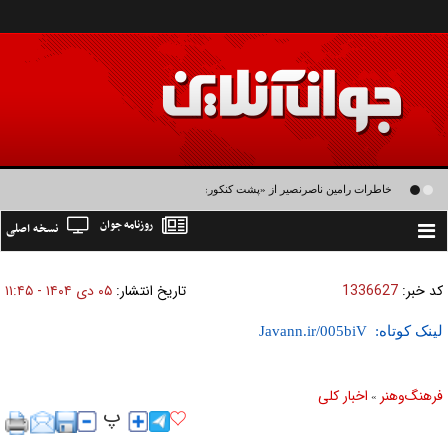
خاطرات رامین ناصرنصیر از «پشت‌ کنکوری‌ها» و رضا داوودنژاد: رضا کودک درون فعالی
روزنامه جوان
نسخه اصلی
داشت و خیلی راحت به شوق می‌آمد
Toggle
navigation
کد خبر:
1336627
تاریخ انتشار:
۰۵ دی ۱۴۰۴ - ۱۱:۴۵
لینک کوتاه:
فرهنگ‌و‌هنر
اخبار كلی
»