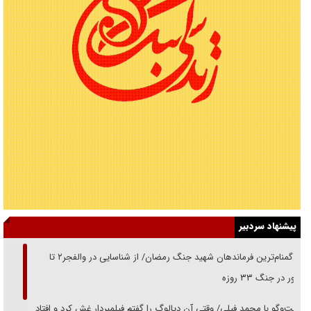
پیشنهاد سردبیر
از گمنام‌ترین فرماندهان شهید جنگ رمضان/ از شناسایی در والفجر۲ تا
حضور در جنگ ۳۳ روزه
گفت‌وگو با محمد فیلی/ وقتی آن دیالوگ را گفتم فیلمبردار غش کرد و افتاد