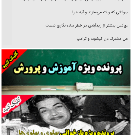
نوجوانانی که ربات می‌سازند و آینده را
هیچ‌کس بیشتر از زیدآبادی در خطر ساده‌انگاری نیست
رقص مشترک دن کیشوت و ترامپ
دنده دولت به واگذاری مسئله‌دار ایران‌خودرو/ خصوصی‌سازی یا انحصار؟
غریزه‌ی بقا و آقای باقی و رفقا
جراحی‌های زیبایی با مدرک فوق‌دیپلم! + گفت‌وگو با متهم
گفت‌وگو با همسر یکی از شهدای جنگ رمضان/ پیکر بی‌سر شهید را از
انگشت‌های پا شناسایی کردیم
نسلی که آنلاین الگو می‌گیرد
گفت‌وگو با آیت‌الله جاودان/ جفای مخالفان مکانت معنوی رهبر شهید را