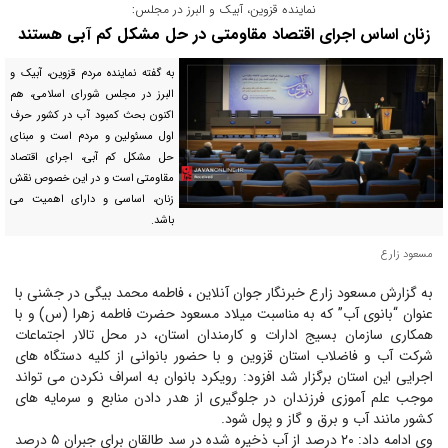
نماینده قزوین، آبیک و البرز در مجلس:
زنان اساس اجرای اقتصاد مقاومتی در حل مشکل کم آبی هستند
به گفته نماینده مردم قزوین، آبیک و
البرز در مجلس شورای اسلامی، هم
اکنون بحث کمبود آب در کشور حرف
اول مسئولین و مردم است و مبنای
حل مشکل کم آبی، اجرای اقتصاد
مقاومتی است و در این خصوص نقش
زنان، اساسی و دارای اهمیت می
باشد.
مسعود زارع
به گزارش مسعود زارع خبرنگار جوان آنلاین ، فاطمه محمد بیگی در جشنی با
عنوان “بانوی آب” که به مناسبت میلاد مسعود حضرت فاطمه زهرا (س) و با
همکاری سازمان بسیج ادارات و کارمندان استان، در محل تالار اجتماعات
شرکت آب و فاضلاب استان قزوین و با حضور بانوانی از کلیه دستگاه های
اجرایی این استان برگزار شد افزود: رویکرد بانوان به اسراف نکردن می تواند
موجب علم آموزی فرزندان در جلوگیری از هدر دادن منابع و سرمایه های
کشور مانند آب و برق و گاز و پول شود.
وی ادامه داد: ۲۰ درصد از آب ذخیره شده در سد طالقان برای جبران ۵ درصد