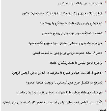
اقبالیه در مسیر راه‌اندازی روستابازار
اتاق بازرگانی قزوین یکی از هشت اتاق بازرگانی درجه یک کشور
تيزهوشي پليس راز جنايت خانوادگي را برملا کرد
کشف 7 دستگاه ماينر غيرمجاز از ويلاي شخصی
حق ترانزیت برق واحدهای صنعتی باید تعیین تکلیف شود
دختر ۱۶ ساله خانواده قربانی بی‌توجهی به کمربند ایمنی
برخورد قاطع پلیس با هنجارشکنان جامعه
روایتی از امامت، جهاد و مبارزه با تحریف در کلاس درس اربعین قزوین
تسریع در تکمیل طرح‌های آبرسانی با اولویت مناطق محروم
سرهنگ مهرعلیا؛ پیمان ما تا شهادت، دفاع از انقلاب و ارزش هاست
تأمین بذر گواهی‌شده سال زراعی آینده در دستور کار کمیته فنی بذر استان
قزوین