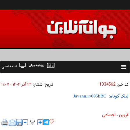
روزنامه جوان
نسخه اصلی
Toggle
navigation
کد خبر:
1334562
تاریخ انتشار:
۲۴ آذر ۱۴۰۴ - ۱۱:۰۷
لینک کوتاه:
قزوین
اجتماعي
»