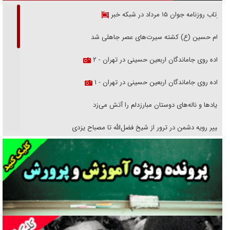
بازتاب روزنامه جوان ۱۵ مرداد در شبکه خبر
امام حسین (ع) کشته سیرت‌های عصر جاهلی شد
پیاده روی جاماندگان اربعین حسینی در تهران - ۲
پیاده روی جاماندگان اربعین حسینی در تهران - ۱
فریاد‌ها و ناله‌های دوستان مبارزدلم را آتش می‌زد
تغییر رویه دشمن در ترور از شیخ فضل‌الله تا مصباح یزدی
خرید قسطی اولش خنده و آخرش گریه است!
فوتبال و آن «بالا»!
راهبرد غافلگیری با نسل جدید پهپاد‌ها
جنجال پزشکان تقلبی در صنعت زیبایی