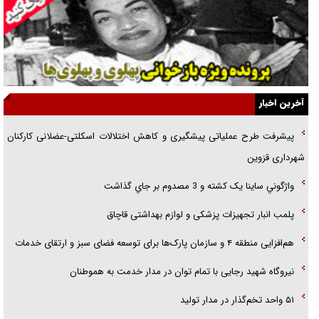
یهودی‌ها در ادبیات داستانی اروپا؛ از شکسپیر تا دیکنز
گفت‌وگو با خواهر یکی از شهدای جنگ رمضان/ خواهرم فرمانده جهادی و
اهل خدمت بی‌منت بود
جزئیات شکنجه‌هایم فراتر از آن است که در بیان بگنجد!
آخرین اخبار
گزارش «جوان» از قوانین سخت‌گیرانه ۶ قاره در برابر یورش به پاسگاه‌های
پیشرفت طرح عملیاتی پیشگیری و کاهش اختلالات اسکلتی-عضلانی کارکنان
پلیس
شهرداری قزوین
تحلیل ابعاد پیام رهبر انقلاب به حزب‌الله/ مقاومت نقشه راه آینده غرب آسیا
واژگوني ساينا يک کشته و 3 مصدوم بر جاي گذاشت
پلمب انبار تجهيزات پزشکی و لوازم بهداشتی قاچاق
هم‌افزایی منطقه ۴ و سازمان پارک‌ها برای توسعه فضای سبز و ارتقای خدمات
نیروگاه شهید رجایی با تمام توان در مدار خدمت به هموطنان
۵۱ واحد تخم‌گذار در مدار تولید