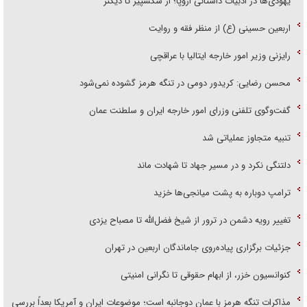
یهودی‌ها در ادبیات داستانی اروپا؛ از شکسپیر تا دیکنز
اربعین حسینی (ع) از منظر فقه و روایت
رایزنی وزیر امور خارجه ایتالیا با عراقچی
محسن رضایی: کریدور دومی در تنگه هرمز گشوده نمی‌شود
گفت‌وگوی تلفنی وزرای امور خارجه ایران و سلطنت عمان
تنبیه متجاوز عملیاتی شد
دلتنگی نکرد و در مسیر جهاد تا شهادت ماند
ترامپ دوباره به پشت میانجی‌ها خزید
تغییر رویه دشمن در ترور از شیخ فضل‌الله تا مصباح یزدی
جزئیات برگزاری پیاده‌روی جاماندگان اربعین در تهران
کنوانسیون خزر، از ابهام حقوقی تا نگرانی امنیتی
مذاکرات تنگه هرمز با عمان دوجانبه است؛ موضوعات ایران و آمریکا بعداً بررسی