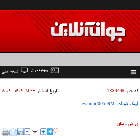
روزنامه جوان
نسخه اصلی
Toggle
navigation
کد خبر:
1334448
تاریخ انتشار:
۲۳ آذر ۱۴۰۴ - ۱۹:۰۸
لینک کوتاه:
ورزش
ساير
»