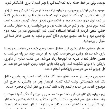
بودیم، ولی در خط حمله باید تمام‌کنندگی را بهتر کنیم تا بازی قشنگ‌تر شود.
سرمربی تیم فوتبال پرسپولیس درباره اینکه به نظر می‌آمد تیمش بعد از زدن
گل عقب‌نشینی کرد، گفت: قبول ندارم که ما به فاز دفاعی رفته باشیم. اتفاقاً
در نیمه اول بازی دست ما بود و شانس‌های زیادی ایجاد کردیم. درست است
نیمه دوم عادی بود و تیم حریف عقب بود و می‌خواست رو به جلوتر بیاید. ما
خیلی سعی کردیم از فضا‌ها استفاده کنیم. تیم آلومینیوم هم در نیمه دوم
تهاجمی بود و ما هم مجبور بودیم دفاع کنیم و شاید به همین خاطر شما این
سؤال را پرسیدید.
اوسمار هچنین خاطر نشان کرد: فوتبال خوب زمین خوب می‌خواهد. در وسط
بازی خدابنده‌لو وقتی می‌خواست توپ به او برسد چند بار پله می‌شد. به
همین خاطر تعداد ضربه به توپ‌ها زیاد می‌شد. من عادت ندارم از داوری،
بازیکن یا داوری شکایت کنم، ولی یک بازی خوب زمین خوب می‌خواهد. در
کل چیزی که می‌خواستم بازیکنانم انجام دادند.
«سرمربی حریف در صحبت‌های خود گفت که زشت است پرسپولیس مقابل
یک تیم شهرستانی وقت تلف کند.»، اوسمار ویرا در واکنش به طرح این
موضوع گفت: من ندیدم تیمم وقت تلف کند، ولی نظر ایشان محترم است.
وی درباره بازیکنان تیمش مانند میلاد محمدی و میزان آمادگی آنها نسبت به
چند هفته قبل هم توضیح داد: بازیکنان بستگی به اعتمادبه‌نفس خودشان
دارد تا آن را به ما نشان دهند و کادر فنی بتواند از آنها استفاده کند. میلاد