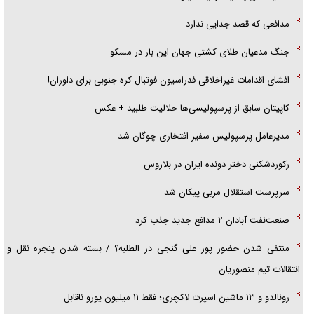
پلیس
مدافعی که قصد جدایی ندارد
جنگ مدعیان طلای کشتی جهان این بار در مسکو
افشای اقدامات غیراخلاقی فدراسیون فوتبال کره جنوبی برای داوران!
کاپیتان سابق از پرسپولیسی‌ها حلالیت طلبید + عکس
مدیرعامل پرسپولیس سفیر افتخاری چوگان شد
رکوردشکنی دختر دونده ایران در بلاروس
سرپرست استقلال مربی پیکان شد
صنعت‌نفت آبادان ۲ مدافع جدید جذب کرد
منتفی شدن حضور پور علی گنجی در الطلبه؟ / بسته شدن پنجره نقل و
انتقالات تیم منصوریان
رونالدو و ۱۳ ماشین اسپرت لاکچری؛ فقط ۱۱ میلیون یورو ناقابل