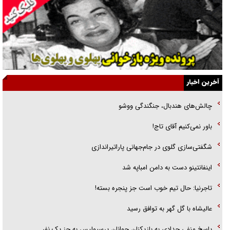
گفت‌وگو با خواهر یکی از شهدای جنگ رمضان/ خواهرم فرمانده جهادی و
اهل خدمت بی‌منت بود
جزئیات شکنجه‌هایم فراتر از آن است که در بیان بگنجد!
گزارش «جوان» از قوانین سخت‌گیرانه ۶ قاره در برابر یورش به پاسگاه‌های
آخرین اخبار
پلیس
چالش‌های هندبال، جنگندگی ووشو
تحلیل ابعاد پیام رهبر انقلاب به حزب‌الله/ مقاومت نقشه راه آینده غرب آسیا
باور نمی‌کنیم آقای تاج!
گفت‌و‌گو اختصاصی با همسر فرمانده شهید حزب‌الله لبنان/ هر شبش شب
شگفتی‌سازی گلوی در جام‌جهانی پاراتیراندازی
قدر بود
اینفانتینو دست به دامن امباپه شد
تاجرنیا: حال تیم خوب است جز پنجره بسته!
عالیشاه با گل گهر به توافق رسید
پاسخ منفی حدادی به بازیکنان جوانان پرسپولیس به جز یک نفر