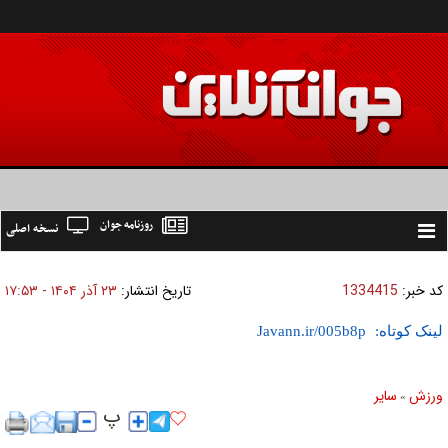
روزنامه جوان
نسخه اصلی
Toggle
navigation
کد خبر:
1334415
تاریخ انتشار:
۲۳ آذر ۱۴۰۴ - ۱۷:۵۳
لینک کوتاه:
ورزش
ساير
»