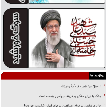
پربازدید ها
از «هَلْ مِنْ ناصِرٍ» تا «اُمَّةً واحِدَةً»
جنگ با ایران جنگی پرهزینه، بی‌ثمر و بزدلانه است
جان مرشایمر: در تمام اهدافمان در برابر ایران شکست خوردیم!