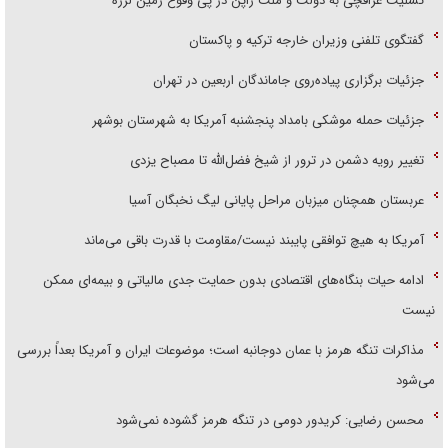
تسلیت عراقچی به دولت و ملت ژاپن در پی وقوع زمین لرزه
گفتگوی تلفنی وزیران خارجه ترکیه و پاکستان
جزئیات برگزاری پیاده‌روی جاماندگان اربعین در تهران
جزئیات حمله موشکی بامداد پنجشنبه آمریکا به شهرستان بوشهر
تغییر رویه دشمن در ترور از شیخ فضل‌الله تا مصباح یزدی
عربستان همچنان میزبان مراحل پایانی لیگ نخبگان آسیا
آمریکا به هیچ توافقی پایبند نیست/مقاومت با قدرت باقی می‌ماند
ادامه حیات بنگاه‌های اقتصادی بدون حمایت جدی مالیاتی و بیمه‌ای ممکن
نیست
مذاکرات تنگه هرمز با عمان دوجانبه است؛ موضوعات ایران و آمریکا بعداً بررسی
می‌شود
محسن رضایی: کریدور دومی در تنگه هرمز گشوده نمی‌شود