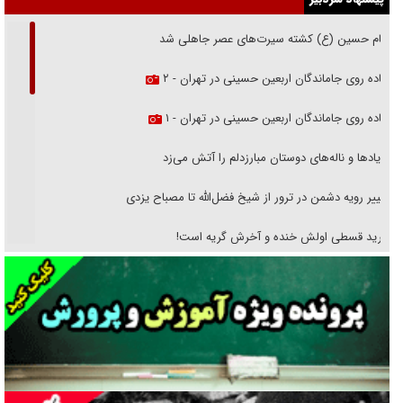
امام حسین (ع) کشته سیرت‌های عصر جاهلی شد
پیاده روی جاماندگان اربعین حسینی در تهران - ۲
پیاده روی جاماندگان اربعین حسینی در تهران - ۱
فریاد‌ها و ناله‌های دوستان مبارزدلم را آتش می‌زد
تغییر رویه دشمن در ترور از شیخ فضل‌الله تا مصباح یزدی
خرید قسطی اولش خنده و آخرش گریه است!
فوتبال و آن «بالا»!
راهبرد غافلگیری با نسل جدید پهپاد‌ها
جنجال پزشکان تقلبی در صنعت زیبایی
یهودی‌ها در ادبیات داستانی اروپا؛ از شکسپیر تا دیکنز