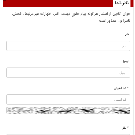
نظر شما
جوان آنلاين از انتشار هر گونه پيام حاوي تهمت، افترا، اظهارات غير مرتبط ، فحش،
ناسزا و... معذور است
نام
ایمیل
* کد امنیتی
* نظر