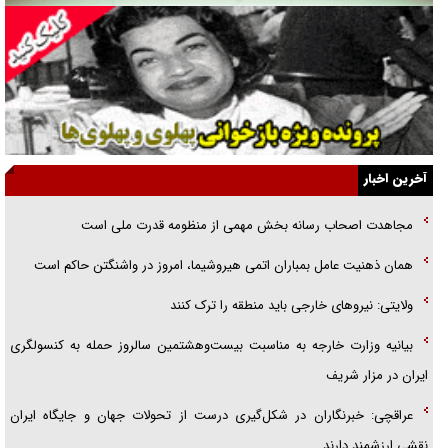
همه آقای دوربینی شده‌ایم!
قصه ناتمام سرویس مدارس
آیا مقاومت فلسطین خلع‌سلاح می‌شود؟
الگوی وحدت‌آفرین در ادراک سیاست خارجی
آخرین اخبار
گفتگوی دکتر اخوان مدیرمسئول روزنامه جوان با برنامه تلویزیونی «نبرد
مجاهدت اصحاب رسانه بخش مهمی از منظومه قدرت ملی است
هرمز»
همان ذهنیت عامل بمباران اتمی هیروشیما، امروز در واشنگتن حاکم است
امام حسین (ع) کشته سیرت‌های عصر جاهلی شد
ولایتی: نیروهای خارجی باید منطقه را ترک کنند
فریاد‌ها و ناله‌های دوستان مبارزدلم را آتش می‌زد
بیانیه وزارت خارجه به مناسبت بیست‌وهشتمین سالروز حمله به کنسولگری
ایران در مزار شریف
عراقچی: خبرنگاران در شکل‌گیری درست از تحولات جهان و جایگاه ایران
نقشی ارزشمند دارند