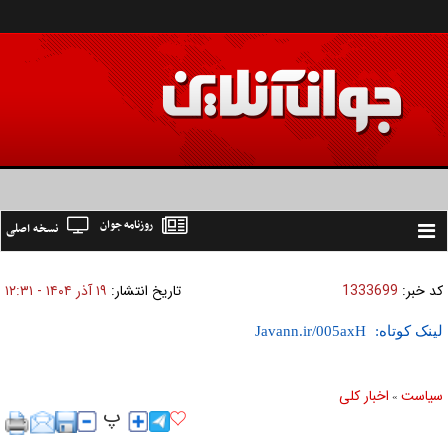
روزنامه جوان
نسخه اصلی
Toggle
navigation
کد خبر:
1333699
تاریخ انتشار:
۱۹ آذر ۱۴۰۴ - ۱۲:۳۱
لینک کوتاه:
سیاست
اخبار کلی
»