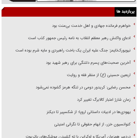
پربازدید ها
خواهرم فرمانده جهادی و اهل خدمت بی‌منت بود
ادعای واکنش رهبر معظم انقلاب به نامه رئیس جمهور کذب است
نیویورک‌تایمز: جنگ علیه ایران یک باخت راهبردی و مایه شرم بوده است
آخرین صحبت‌های پسرم دلتنگی برای رهبر شهید بود
اربعین حسینی (ع) از منظر فقه و روایت
محسن رضایی: کریدور دومی در تنگه هرمز گشوده نمی‌شود
زمان شارژ اعتبار کالابرگ تغییر کرد
یهودی‌ها در ادبیات داستانی اروپا؛ از شکسپیر تا دیکنز
کنوانسیون خزر، از ابهام حقوقی تا نگرانی امنیتی
دردسر همزمان آمریکا و اوکراین با ته کشیدن موشک‌های پاتریوت