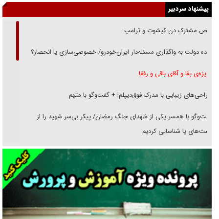
پیشنهاد سردبیر
رقص مشترک دن کیشوت و ترامپ
دنده دولت به واگذاری مسئله‌دار ایران‌خودرو/ خصوصی‌سازی یا انحصار؟
غریزه‌ی بقا و آقای باقی و رفقا
جراحی‌های زیبایی با مدرک فوق‌دیپلم! + گفت‌وگو با متهم
گفت‌وگو با همسر یکی از شهدای جنگ رمضان/ پیکر بی‌سر شهید را از
انگشت‌های پا شناسایی کردیم
نسلی که آنلاین الگو می‌گیرد
گفت‌وگو با آیت‌الله جاودان/ جفای مخالفان مکانت معنوی رهبر شهید را
ارتقا می‌داد
راننده مست به قانون می‌خندد