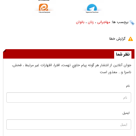
برچسب ها:
مهاجرانی
،
زنان
،
بانوان
گزارش خطا
نظر شما
جوان آنلاين از انتشار هر گونه پيام حاوي تهمت، افترا، اظهارات غير مرتبط ، فحش،
ناسزا و... معذور است
نام
ایمیل