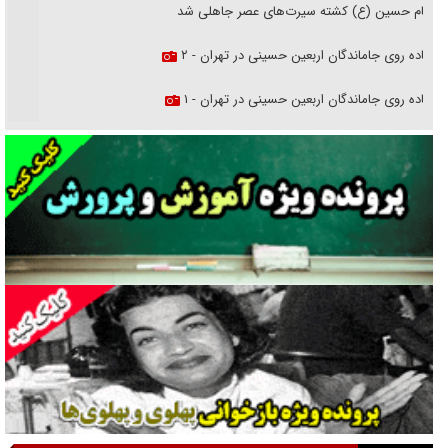
امام حسین (ع) کشته سیرت‌های عصر جاهلی شد
پیاده روی جاماندگان اربعین حسینی در تهران - ۲
پیاده روی جاماندگان اربعین حسینی در تهران - ۱
فریاد‌ها و ناله‌های دوستان مبارزدلم را آتش می‌زد
تغییر رویه دشمن در ترور از شیخ فضل‌الله تا مصباح یزدی
خرید قسطی اولش خنده و آخرش گریه است!
فوتبال و آن «بالا»!
راهبرد غافلگیری با نسل جدید پهپاد‌ها
جنجال پزشکان تقلبی در صنعت زیبایی
یهودی‌ها در ادبیات داستانی اروپا؛ از شکسپیر تا دیکنز