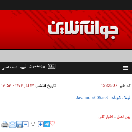
روزنامه جوان
نسخه اصلی
Toggle
navigation
کد خبر:
1332507
تاریخ انتشار:
۱۳ آذر ۱۴۰۴ - ۱۳:۵۳
لینک کوتاه:
بين‌الملل
اخبار كلی
»