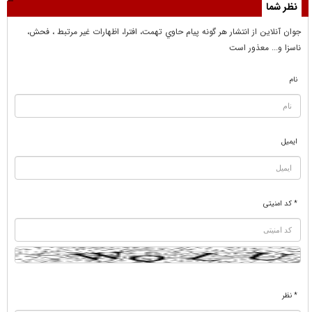
نظر شما
جوان آنلاين از انتشار هر گونه پيام حاوي تهمت، افترا، اظهارات غير مرتبط ، فحش،
ناسزا و... معذور است
نام
ایمیل
* کد امنیتی
* نظر