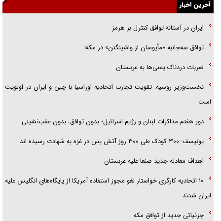
گفت‌وگو با خواهر یکی از شهدای جنگ رمضان/ خواهرم فرمانده جهادی و
آخرین اخبار
اهل خدمت بی‌منت بود
ایران در آستانه توافق کنترل بر هرمز
جزئیات شکنجه‌هایم فراتر از آن است که در بیان بگنجد!
توافق سه‌جانبه «مأیوسان از واشینگتن» در مکه!
گزارش «جوان» از قوانین سخت‌گیرانه ۶ قاره در برابر یورش به پاسگاه‌های
ضربات دردناک یمنی‌ها به عربستان
پلیس
نخست‌وزیر روسیه:‌ تقویت تجارت اتحادیه اوراسیا با چین و ایران در اولویت
است
دور هفتم مذاکرات لبنان و رژیم اسرائیل؛ بدون توافق، بدون عقب‌نشینی
یونیسف: ۳۰۰ کودک طی ۳۰۰ روز آتش بس در غزه به شهادت رسیده اند
اهداف معادله جدید صنعا علیه عربستان
۱۰ اتحادیه کارگری خواستار لغو مجوز استفاده آمریکا از پایگاه‌های انگلیس علیه
ایران شدند
جزئیاتی جدید از توافق مکه