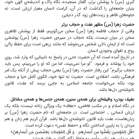
کبری (س) با پوشش برتر، گفتار سنجیده، نگاه پاک و اندیشه‌ی الهی خود،
بنیان جامعه‌ای را گذاشت که در آن، کرامت انسان معیار ارزش است، نه
جلوه‌های ظاهر و زینت‌های زود گذر دنیایی.
حضرت زهرا (س) مظهر عفت و حجاب برتر
وقتی از حجاب فاطمه زهرا (س) سخن می‌گوییم، فقط از پوشش ظاهری
سخن در میان نیست، بلکه حجاب در سیره‌ی حضرت زهرا (س) پوششی
است که از ایمانِ ذاتی شخص می‌جوشد که مانند زرهی است برای حفظ پاکی
روح و تقوای وجودی انسان.
در تاریخ آمده است که آن حضرت حتی در پاسخ به نابینایی که وارد شد، رویِ
خود را پوشاند و فرمود: “او مرا نمی‌بیند، اما من که او را می‌بینم، پس باید
حجاب برگیرم” این رفتار حضرت زهرا (س) یعنی حجاب پیش از آنکه یک امر
فرهنگی باشد، اعتقادی است. حضرت نه تنها خود، الگوی کامل حیا و حجاب
بود؛ بلکه می‌خواست جامعه اسلامی به جایی برسد که عفت، قانون
نانوشته‌ی دل‌ها باشد.
عفیف بودن؛ وظیفه‌ای برای همه‌ی سنین، همه‌ی جنس‌ها و همه‌ی مشاغل
در نگاه اسلام و در مکتب فاطمی، «عفاف» یک ویژگی زنانه نیست؛ بلکه یک
ارزش انسانی _ اجتماعی است. در جامعه‌ای که نام حضرت زهرا (س) بر
زبان‌هاست، عفت باید قانون نانوشته‌ی دل‌ها باشد. قرآن کریم هم زنان و هم
مردان را به پایین انداختن نگاه و «حفظ نفس» دعوت کرده است.
«قُل لِلمُؤمِنینَ یَغُضُّوا مِن أَبصارِهِم… وَ قُل لِلمُؤمِناتِ یَغضُضنَ مِن أَبصارِهِنّ»
هم مردان، هم زنان، مأمور به حفظ نگاه، گفتار و رفتار هستند.