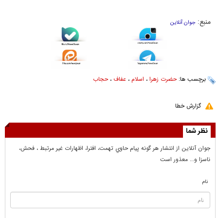
منبع:
جوان آنلاین
برچسب ها:
حضرت زهرا
،
اسلام
،
عفاف
،
حجاب
گزارش خطا
نظر شما
جوان آنلاين از انتشار هر گونه پيام حاوي تهمت، افترا، اظهارات غير مرتبط ، فحش،
ناسزا و... معذور است
نام