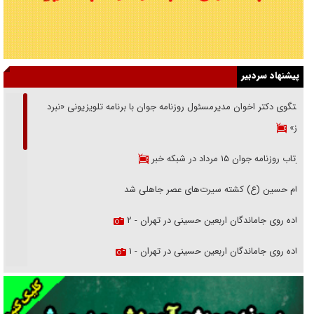
پیشنهاد سردبیر
گفتگوی دکتر اخوان مدیرمسئول روزنامه جوان با برنامه تلویزیونی «نبرد
هرمز»
بازتاب روزنامه جوان ۱۵ مرداد در شبکه خبر
امام حسین (ع) کشته سیرت‌های عصر جاهلی شد
پیاده روی جاماندگان اربعین حسینی در تهران - ۲
پیاده روی جاماندگان اربعین حسینی در تهران - ۱
فریاد‌ها و ناله‌های دوستان مبارزدلم را آتش می‌زد
تغییر رویه دشمن در ترور از شیخ فضل‌الله تا مصباح یزدی