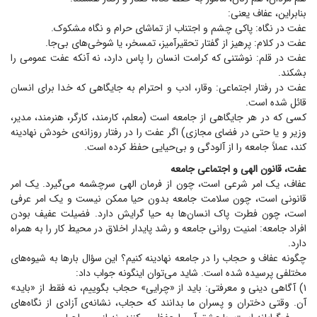
بنابراین، عفاف یعنی:
عفت در نگاه: پاکی چشم و اجتناب از تماشای حرام و نگاه مشکوک.
عفت در کلام: پرهیز از گفتار تحقیرآمیز، تمسخر، یا شوخی‌های بی‌جا.
عفت در قلم: نوشتنی که کرامت انسان را پاس دارد، نه آنکه عفت عمومی را
بشکند.
عفت در رفتار اجتماعی: وقار، ادب و احترام به جایگاهی که خدا برای انسان
قائل شده است.
کسی که در هر جایگاهی از جامعه است (معلم، کارمند، کارگر، هنرمند، مدیر،
وزیر و یا حتی در فضای مجازی) اگر عفت را در رفتار روزانه‌ی خودش نهادینه
کند، عملاً جامعه را از آلودگی و بی‌حیایی حفظ کرده است.
عفت، قانون الهی و اجتماعی جامعه
عفاف، یک امر شرعی است، چون از فرمان الهی سرچشمه می‌گیرد. یک امر
قانونی است، چون سلامت جامعه بدون حیا ممکن نیست و یک امر عرفی
است، چون فطرت پاک انسان‌ها به حیا گرایش دارد. فضیلت عفیف بودن
افراد جامعه: امنیت روانی جامعه و رشد پایدار اخلاق در محیط کار را به همراه
دارد.
چگونه عفاف و حجاب را در جامعه نهادینه کنیم؟ این سؤال بار‌ها به شیوه‌های
مختلفی پرسیده شده است. شاید می‌توان اینگونه جواب داد:
۱) آگاهی دینی و معرفتی: باید از «چرایی» حجاب بگوییم، نه فقط از «باید»
آن. وقتی دختران و پسران ما بدانند که حجاب، نشانه‌ی آزادی از نگاه‌های