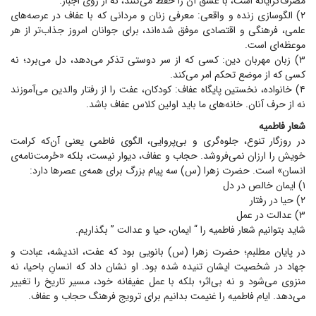
مصرف‌گرایانه است، با عشق آن را حفظ می‌کنند، نه از روی اجبار.
۲) الگوسازی زنده و واقعی: معرفی زنان و مردانی که با عفاف در عرصه‌های
علمی، فرهنگی و اقتصادی موفق شده‌اند، برای جوانان امروز جذاب‌تر از هر
موعظه‌ای است.
۳) زبان مهربان دین: کسی که از سر دوستی تذکر می‌دهد، دل می‌برد؛ نه
کسی که از موضع تحکم امر می‌کند.
۴) خانواده، نخستین پایگاه عفاف: کودکان، عفت را از رفتار والدین می‌آموزند
نه از حرف آنان. خانه‌های ما باید اولین کلاس عفاف باشد.
شعار فاطمیه
در روزگار تنوع، جلوه‌گری و بی‌پروایی، الگوی فاطمی یعنی آن‌که کرامت
خویش را ارزان نمی‌فروشد. حجاب و عفاف، دیوار نیست، بلکه «حُرمت‌نامه‌ی
انسان» است. حضرت زهرا (س) سه پیام بزرگ برای همه‌ی عصر‌ها دارد:
۱) ایمان خالص در دل
۲) حیا در رفتار
۳) عدالت در عمل
شاید بتوانیم شعار فاطمیه را “ ایمان، حیا و عدالت ” بگذاریم.
در پایان مطلبم؛ حضرت زهرا (س) بانویی بود که عفت، اندیشه، عبادت و
جهاد در شخصیت ایشان تنیده شده بود. او نشان داد که انسانِ باحیا، نه
منزوی می‌شود و نه بی‌اثر؛ بلکه با عمل عفیفانه خود، مسیر تاریخ را تغییر
می‌دهد. ایام فاطمیه را غنیمت بدانیم برای ترویج فرهنگ حجاب و عفاف.