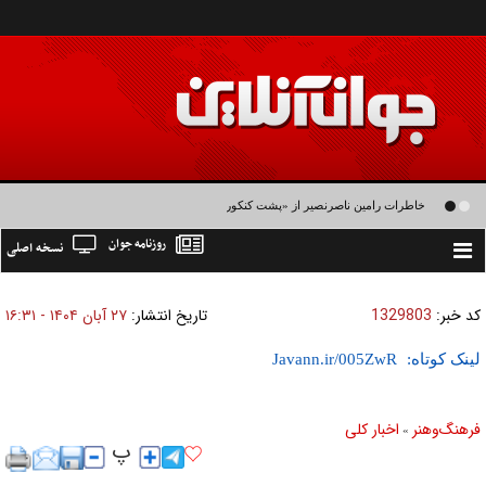
خاطرات رامین ناصرنصیر از «پشت‌ کنکوری‌ها» و رضا داوودنژاد: رضا کودک درون فعالی
روزنامه جوان
نسخه اصلی
داشت و خیلی راحت به شوق می‌آمد
Toggle
navigation
کد خبر:
1329803
تاریخ انتشار:
۲۷ آبان ۱۴۰۴ - ۱۶:۳۱
لینک کوتاه:
فرهنگ‌و‌هنر
اخبار كلی
»