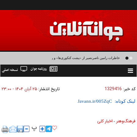
خاطرات رامین ناصرنصیر از «پشت‌ کنکوری‌ها» و رضا داوودنژاد: رضا کودک درون فعالی
روزنامه جوان
نسخه اصلی
داشت و خیلی راحت به شوق می‌آمد
Toggle
navigation
کد خبر:
1329416
تاریخ انتشار:
۲۵ آبان ۱۴۰۴ - ۲۳:۰۰
لینک کوتاه:
فرهنگ‌و‌هنر
اخبار كلی
»