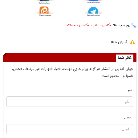
برچسب ها:
عکاسی
،
هنر
،
عکاسان
،
مستند
گزارش خطا
نظر شما
جوان آنلاين از انتشار هر گونه پيام حاوي تهمت، افترا، اظهارات غير مرتبط ، فحش،
ناسزا و... معذور است
نام
ایمیل