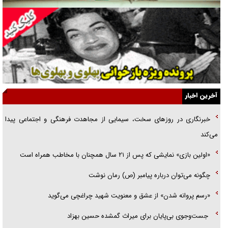
همه آقای دوربینی شده‌ایم!
قصه ناتمام سرویس مدارس
آیا مقاومت فلسطین خلع‌سلاح می‌شود؟
الگوی وحدت‌آفرین در ادراک سیاست خارجی
آخرین اخبار
گفتگوی دکتر اخوان مدیرمسئول روزنامه جوان با برنامه تلویزیونی «نبرد
خبرنگاری در روزهای سخت، سیمایی از مجاهدت فرهنگی و اجتماعی پیدا
هرمز»
می‌کند
امام حسین (ع) کشته سیرت‌های عصر جاهلی شد
«اولین بازی» نمایشی که پس از ۲۱ سال همچنان با مخاطب همراه است
فریاد‌ها و ناله‌های دوستان مبارزدلم را آتش می‌زد
چگونه می‌توان درباره پیامبر (ص) رمان نوشت
«رسم پروانه شدن» از عشق و معنویت شهید چراغچی می‌گوید
جست‌وجوی بی‌پایان برای میراث گمشده حسین بهزاد