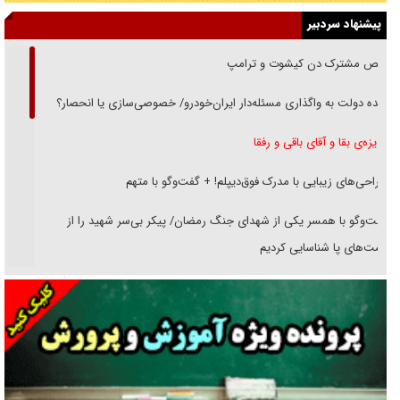
پیشنهاد سردبیر
رقص مشترک دن کیشوت و ترامپ
دنده دولت به واگذاری مسئله‌دار ایران‌خودرو/ خصوصی‌سازی یا انحصار؟
غریزه‌ی بقا و آقای باقی و رفقا
جراحی‌های زیبایی با مدرک فوق‌دیپلم! + گفت‌وگو با متهم
گفت‌وگو با همسر یکی از شهدای جنگ رمضان/ پیکر بی‌سر شهید را از
انگشت‌های پا شناسایی کردیم
نسلی که آنلاین الگو می‌گیرد
گفت‌وگو با آیت‌الله جاودان/ جفای مخالفان مکانت معنوی رهبر شهید را
ارتقا می‌داد
راننده مست به قانون می‌خندد