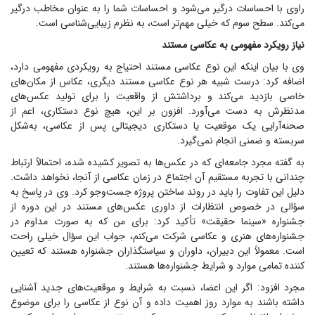
راوی با احساسات درگیر می‌شود و احساسات شما را به عنوان مخاطب درگیر
می‌کند. سطح سوم که خیلی مهم‌تر است، به نظرم زیبایی‌شناسی است.
نیاز رویکرد مفهومی به عکاسی مستند
وی با بیان اینکه این نوع عکاسی مستند احتیاج به رویکردی مفهومی دارد،
اضافه کرد: درست شبیه هر نوع عکاسی مستند دیگری، عکاس از مکان‌های
خاصی بازدید می‌کند و برداشتش از واقعیت را برای تولید عکس‌های
مدنظرش به دست می‌آورد. افزون بر این، هیچ نوع دستکاری، اعم از
صحنه‌آرایی یک موقعیت یا دستکاری دیجیتالی پس از عکاسی، به‌شکل
سربسته و ضمنی انجام نمی‌گیرد.
به گفته مجرد جامعه‌ای که در عکس‌ها به تصویر کشیده شده، احتمالاً ارتباط
چندانی با تجربه مستقیم آن اجتماع در زمان عکاسی از آنجا، نخواهد داشت.
دلیل این تفاوت را باید در روند ساختن پروژه جست‌و‌جو کرد. وی در پاسخ به
سؤالی در خصوص انتظارات از داوری عکس‌های مستند در این دوره از
جشنواره «سینما حقیقت» تأکید کرد: برای من که به صورت مداوم در
جشنواره‌های هنری و عکاسی شرکت می‌کنم، جواب این سؤال خیلی راحت
است. معمولاً این دبیران، داوران و سیاستگذاران جشنواره هستند که تعیین
کننده تمامی موارد و شرایط جشنواره‌ها هستند.
مجرد افزود: اگر این اعضا، نسبت به شرایط و موقعیت‌های جدید آشنایی
داشته باشند به موارد روز اهمیت داده و آن نوع از عکاسی را برای موضوع