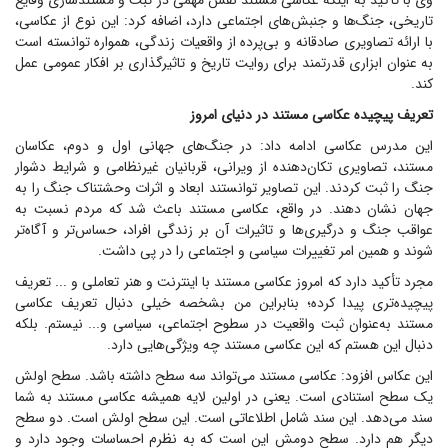
وی با تأکید به اینکه عکاسی مستند نقش مهمی در ثبت و مستندسازی وقایع
تاریخی، جنگ‌ها و جنبش‌های اجتماعی دارد، اضافه کرد: این نوع از عکاسی،
با ارائه تصاویری صادقانه و بی‌پرده از واقعیات زندگی، همواره توانسته است
به عنوان ابزاری قدرتمند برای روایت تاریخ و تاثیرگذاری بر افکار عمومی عمل
کند.
تعریف پیچیده عکاسی مستند در دنیای امروز
این مدرس عکاسی ادامه داد: در جنگ‌های جهانی اول و دوم، عکاسان
مستند، تصاویری تکان‌دهنده از ویرانی، قربانیان غیرنظامی و شرایط دشوار
جنگ را ثبت کردند. این تصاویر توانستند ابعاد و اثرات وحشتناک جنگ را به
جهان نشان دهند. در واقع، عکاسی مستند باعث شد که مردم نسبت به
عواقب جنگ و درگیری‌ها و تاثیرات آن بر زندگی افراد، حساس‌تر و آگاه‌تر
شوند و همین امر تغییرات سیاسی و اجتماعی را در پی داشت.
مجرد تأکید دارد که امروز عکاسی مستند با اینترنت و هنر تعاملی و ... تعریف
پیچیده‌تری پیدا کرده؛ بنابراین من بشخصه خیلی دنبال تعریف عکاسی
مستند به‌عنوان ثبت واقعیت در سطوح اجتماعی، سیاسی و... نیستم. بلکه
دنبال این هستم که این عکاسی مستند چه ویژگی‌هایی دارد.
این عکاس افزود: عکاسی مستند می‌تواند سه سطح داشته باشد. سطح اولش
یک سطح استنادی است. یعنی در اولین لایه همیشه عکاسی مستند به شما
سند می‌دهد. این سند شامل اطلاعاتی است. این سطح اولش است. دو سطح
دیگر هم دارد. سطح دومش این است که به نظرم احساسات وجود دارد و