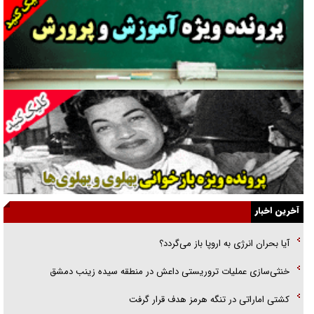
گفت‌وگو با آیت‌الله جاودان/ جفای مخالفان مکانت معنوی رهبر شهید را
ارتقا می‌داد
راننده مست به قانون می‌خندد
همه آقای دوربینی شده‌ایم!
قصه ناتمام سرویس مدارس
آیا مقاومت فلسطین خلع‌سلاح می‌شود؟
الگوی وحدت‌آفرین در ادراک سیاست خارجی
آخرین اخبار
گفتگوی دکتر اخوان مدیرمسئول روزنامه جوان با برنامه تلویزیونی «نبرد
آیا بحران انرژی به اروپا باز می‌گردد؟
هرمز»
خنثی‌سازی عملیات تروریستی داعش در منطقه سیده زینب دمشق
امام حسین (ع) کشته سیرت‌های عصر جاهلی شد
کشتی اماراتی در تنگه هرمز هدف قرار گرفت
فریاد‌ها و ناله‌های دوستان مبارزدلم را آتش می‌زد