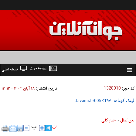
روزنامه جوان
نسخه اصلی
Toggle
navigation
کد خبر:
1328010
تاریخ انتشار:
۱۸ آبان ۱۴۰۴ - ۱۳:۱۲
لینک کوتاه:
بين‌الملل
اخبار كلی
»