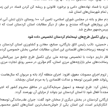
ارزه با فساد نهاده‌های دامی و برخورد قانونی و ریشه کن کردن فساد در این زم
تمام شهرستان‌های استان شد.
به گفته نماینده مردم سقز و بانه در مجلس شورای اسلامی، تامین آب ۰۰
ایش پرواز‌های فرودگاه سنندج و سقز، از دیگر مطالبات استان کردستان است که ت
یس‌جمهور مطرح شد.
ی برای تکمیل طرح‌های نیمەتمام کردستان تخصیص دادە شود
ل حسینی، نائب رئیس اتاق بازرگانی، صنایع، معادن و کشاورزی استان کردستان با
ه توسعه زیرساخت‌های اقتصادی این استان، مطالبات اساسی بخش خصوصی کردستا
تظار داریم دولت با تخصیص بودجه ملی برای تکمیل طرح جامع مرز بین‌المللی 
ساخت‌های سایر بازارچه‌های مرزی استان، گام مؤثری در مسیر رونق تجارت مرز
 لزوم اجرای مصوبات معوق، افزود: اجرای منطقه آزاد بانه و مریوان که سال‌هاست 
ی‌تواند طعم شیرین توسعه و عدالت اقتصادی را به مردم استان بچشاند.
شان کرد: طرح توسعه و تسهیل سرمایه‌گذاری در مناطق محروم کشور که اجر
دداً فعال شود تا استان کردستان نیز بتواند از مزایای آن بهره‌مند گردد.
ازرگانی کردستان در بخش دیگری از سخنان خود گفت: جبران عقب‌ماندگی توسعه‌ا
نکارناپذیر است، این استان یکی از خوش‌حساب‌ترین استان‌های کشور محسوب م