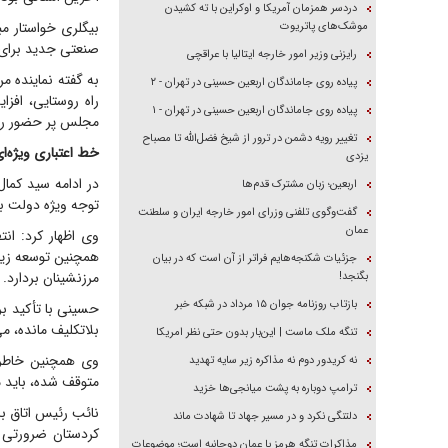
دردسر همزمان آمریکا و اوکراین با ته کشیدن
بیگلری خواستار مب
موشک‌های پاتریوت
صنعتی جدید برای 
رایزنی وزیر امور خارجه ایتالیا با عراقچی
پیاده روی جاماندگان اربعین حسینی در تهران - ۲
راه روستایی، افز
پیاده روی جاماندگان اربعین حسینی در تهران - ۱
مجلس پر حضور ری
تغییر رویه دشمن در ترور از شیخ فضل‌الله تا مصباح
خط اعتباری ویژەا
یزدی
در ادامە سید کما
اربعین؛ زبان مشترک قدم‌ها
توجه ویژه دولت ب
گفت‌وگوی تلفنی وزرای امور خارجه ایران و سلطنت
عمان
وی اظهار کرد: ان
همچنین توسعه زیر
جزئیات شکنجه‌هایم فراتر از آن است که در بیان
مرزنشینان بردارد.
بگنجد!
بازتاب روزنامه جوان ۱۵ مرداد در شبکه خبر
حسینی با تأکید بر
بلاتکلیف مانده، م
تنگه ملک ماست | این‌بار بدون حتی نظر امریکا
وی همچنین خاطرن
نه کریدور دوم نه مذاکره زیر سایه تهدید
متوقف شده، باید مج
ترامپ دوباره به پشت میانجی‌ها خزید
نائب رئیس اتاق ب
دلتنگی نکرد و در مسیر جهاد تا شهادت ماند
کردستان ضرورتی ا
مذاکرات تنگه هرمز با عمان دوجانبه است؛ موضوعات