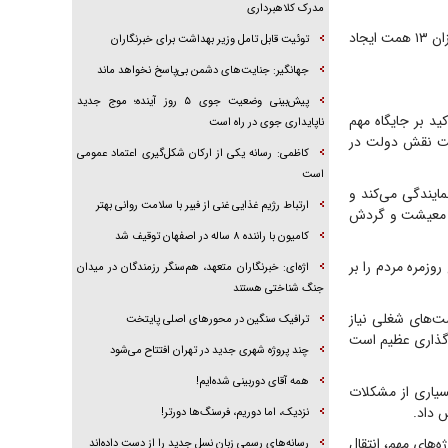
مدرک کلاهبرداری
وی در پایان پیشنهاد کرد: برای تسریع در تکمیل طرح‌های نیمه‌تمام استان، خط اعتباری ویژه‌ای به میزان ۱۳ همت ایجاد
توئیت قابل تامل وزیر بهداشت برای خبرنگاران
جهانگیر: جنایت‌های دشمن بی‌پاسخ نخواهد ماند
پیش‌بینی وضعیت جوی ۵ روز آینده؛ موج جدید
د بر جایگاه مهم
ناپایداری جوی در راه است
یت نقش دولت در
کاظمی: رسانه یکی از ارکان شکل‌گیری اعتماد عمومی
است
ایندگی می‌کند و
ارتباط رژیم غذایی غنی از فیبر با سلامت روانی بهتر
پایدار معیشت و گردش
کامیون با راننده ۸ ساله در اصفهان توقیف شد
روزمره مردم را بر
اژه‌ای: خبرنگاران متعهد، هم‌سنگر رزمندگان در میدان
جنگ شناختی هستند
ت‌های شغلی نیاز
ترافیک سنگین در محورهای اصلی پایتخت
ه‌گذاری عظیم است
چند پروژه شهری جدید در تهران افتتاح می‌شود
همه آقای دوربینی شده‌ایم!
سیاری از مشکلات
 داد.
نزدیک، اما دوریم، فرسنگ‌ها دورتر!
‌های مهم، انتقال
رسانه‌های رسمی زبان نسل جدید را از دست داده‌اند