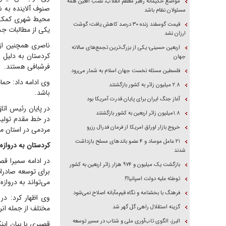
مواضع حکیمانه رهبر معظم انقلاب، نصب العین همه
صنوف آلاینده به 
مسئولان نظام باشد
محیط شهری کمک خو
قیمت گوسفند زنده ۳۰ درصد کاهش یافت؛ گوشت
یکی از مطالبات جد
ارزان نشد
اربعین حسینی؛ یکی از بزرگ‌ترین تجمع‌های سالانه
جهان
فرشبافی هستند.
فلسطین مسئله نخست جهان اسلام به شمار می‌رود
وی ادامە داد: حما
۲.۸ میلیون زائر به کشور بازگشتند
باشد.
آغاز جنگ ایران برای پایان قدرت آمریکا بود
در پایان رئیس اتا
۱.۸میلیون زائر اربعین به کشور بازگشتند
در خط مقدم تولید،
خروج بازار اوراق امریکا از فرمان فدرال رزرو
مردمی در استان من
۲۱ عامل موساد و ۴ عضو باند‌های مسلح بازداشت
کردستان بە دروازه
شدند
در ادامە سمیرا قص
بازگشت یک میلیون و ۹۷۴ هزار زائر اربعین به کشور
برای توسعه صادرا
توطئه علیه دولت اسپانیا؟!
می‌تواند به درواز
فرهنگ با بخشنامه و نگاه قیم‌مآبانه اصلاح نمی‌شود
وی اظهار کرد: در
گزینه استقلال راهی گل گهر شد
مختلف از جمله ان
البرز، الگوی تاب‌آوری ملی و شتاب در مسیر توسعه
قصیری با بیان این