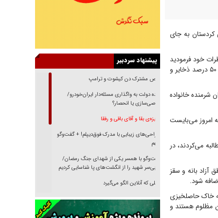
 کردستان به جای
ظرات خود فرمودید
پیشنهاد سردبیر
که باید کاری کنیم که هیچ مردی شرمنده خانواده خود نباشد، اما امروز در استان کردستان که بیش از ۵۰ درصد ذخایر و
رقص مشترک دن کیشوت و ترامپ
 مردانشان شرمنده خانواده
دنده دولت به واگذاری مسئله‌دار ایران‌خودرو/
خصوصی‌سازی یا انحصار؟
ه امروز می‌بایست
غریزه‌ی بقا و آقای باقی و رفقا
جراحی‌های زیبایی با مدرک فوق‌دیپلم! + گفت‌وگو
با متهم
لبه می‌کردند، در
گفت‌وگو با همسر یکی از شهدای جنگ رمضان/
پیکر بی‌سر شهید را از انگشت‌های پا شناسایی کردیم
ق آزاد بانه و سقز
ضافه شود.
نسلی که آنلاین الگو می‌گیرد
ن‌ها که خاک حاصلخیزی
گفت‌وگو با آیت‌الله جاودان/ جفای مخالفان مکانت
ان مظلوم هستند و
معنوی رهبر شهید را ارتقا می‌داد