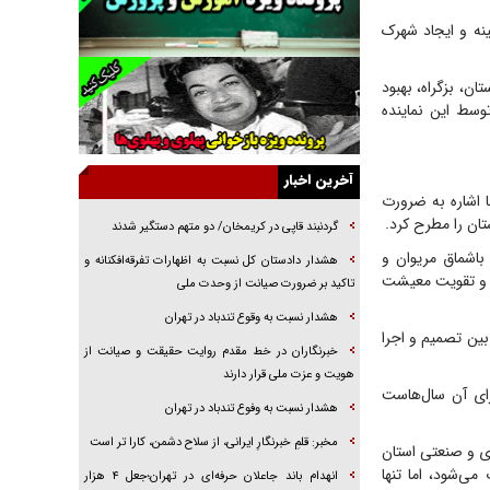
راننده مست به قانون می‌خندد
ینه و ایجاد شهرک
همه آقای دوربینی شده‌ایم!
قصه ناتمام سرویس مدارس
۱ روستای دارای تنش آبی استان، بزگراه، بهبود
وسط این نماینده
آیا مقاومت فلسطین خلع‌سلاح می‌شود؟
الگوی وحدت‌آفرین در ادراک سیاست خارجی
آخرین اخبار
گفتگوی دکتر اخوان مدیرمسئول روزنامه جوان با
 اشاره به ضرورت
برنامه تلویزیونی «نبرد هرمز»
ن را مطرح کرد.
گردنبند قاپی در کریمخان/ دو متهم دستگیر شدند
امام حسین (ع) کشته سیرت‌های عصر جاهلی شد
باشماق مریوان و
هشدار دادستان کل نسبت به اظهارات تفرقه‌افکنانه و
فریاد‌ها و ناله‌های دوستان مبارزدلم را آتش می‌زد
ی و تقویت معیشت
تاکید بر ضرورت صیانت از وحدت ملی
هشدار نسبت به وقوع تندباد در تهران
بین تصمیم و اجرا
خبرنگاران در خط مقدم روایت حقیقت و صیانت از
هویت و عزت ملی قرار دارند
ای آن سال‌هاست
هشدار نسبت به وفوع تندباد در تهران
مخبر: قلمِ خبرنگارِ ایرانی، از سلاح دشمن، کارا تر است
ی و صنعتی استان
ی‌شود، اما تنها
انهدام باند جاعلان حرفه‌ای در تهران؛جعل ۴ هزار