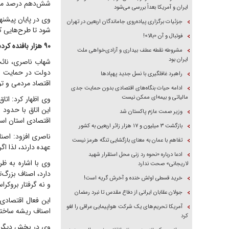
شش‌دهم درصد منابع
ایران و آمریکا بعداً بررسی می‌شود
جزئیات برگزاری پیاده‌روی جاماندگان اربعین در تهران
شود تا طرح‌هایی که بالای ۳۰ درصد پیشرفت فیزیکی دارند، در اولو
فوتبال و آن «بالا»!
۹۰ هزار بافنده کردستانی در انتظار حمایت معیشتی و بیمه‌ای هستند
مشروطه نقطه عطف بیداری و آزادی‌خواهی ملت
ایران بود
شهاب ناصری، نائب
دولت در حمایت ا
راهبرد غافلگیری با نسل جدید پهپاد‌ها
اقتصاد مردمی و تو
ادامه حیات بنگاه‌های اقتصادی بدون حمایت جدی
مالیاتی و بیمه‌ای ممکن نیست
وی اظهار کرد: ات
وزیر صمت عازم پاکستان شد
اقتصادی استان اس
بازگشت ۳ میلیون و ۱۷ هزار زائر اربعین به کشور
ناصری افزود: اصناف
تفاهم با عمان به معنای بازگشایی تنگه هرمز نیست
عهده دارند، لذا ا
ادعا درباره «نحوه رد زنی محل استقرار شهید
وی با اشاره به ظ
لاریجانی» صحت ندارد
دارد، اصناف بزرگ‌
خرید قسطی اولش خنده و آخرش گریه است!
و نه گرفتار بروکر
جولان عقابان ایرانی از دفاع مقدس تا نبرد رمضان
این فعال اقتصادی
آمریکا تحریم‌های یک شرکت هواپیمایی عراقی را لغو
اصناف ریشه ساختار
کرد
وی در بخش دیگری ا