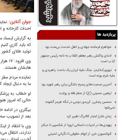
جوان آنلاین:
نماین
احداث کارخانه و اش
پربازدید ها
به گزارش ایسنا، م
خواهرم فرمانده جهادی و اهل خدمت بی‌منت بود
تولید طلای کشور را
ادعای واکنش رهبر معظم انقلاب به نامه رئیس جمهور
کذب است
هابشان هستند.
نیویورک‌تایمز: جنگ علیه ایران یک باخت راهبردی و
مایه شرم بوده است
نماینده مردم سقز 
ما به دنبال ایجاد 
آخرین صحبت‌های پسرم دلتنگی برای رهبر شهید بود
او خطاب به پزشکیا
اربعین حسینی (ع) از منظر فقه و روایت
حالی که امروز هنو
محسن رضایی: کریدور دومی در تنگه هرمز گشوده
نمی‌شود
بیگلری در ادامه خو
بعد از تصویب سه س
زمان شارژ اعتبار کالابرگ تغییر کرد
یهودی‌ها در ادبیات داستانی اروپا؛ از شکسپیر تا دیکنز
ندارند، انتقال می
کنوانسیون خزر، از ابهام حقوقی تا نگرانی امنیتی
آخرین استانی بود