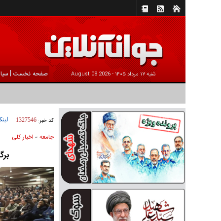
|
صفحه نخست
سیا
شنبه ۱۷ مرداد ۱۴۰۵ -
2026 August 08
لینک
کد خبر:
1327546
جامعه
اخبار كلی
»
برگ