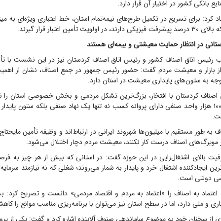
 بانکی کشور در اختیار آن قرار دارد.
یت تأمین اعتبار قرار گیرند.
 رئیس اتاق اصناف کشور و رئیس اتاق اصناف کردستان نیز در این نشست با تأکی
ز بازار و معیشت مردم گفت: حضور رئیس جمهور در جمع اصناف، نشان از اهم
جه به ستون‌های پایداری معیشت در استان دارد.
اق اصناف کردستان با افتخار، بزرگ‌ترین تشکل مردمی و بخش خصوصی استان را نم
این اتاق با حدود ۱۰۰ هزار واحد صنفی دارای پروانه کسب نه تنها یک نهاد صنفی بلکه ستون 
ت.
 به طور مستقیم با میلیون‌ها شهروند ایرانی در ارتباط‌اند و وظیفه تأمین مایحتاج 
گر مویرگ‌های اصناف درست کار نکنند، معیشت مردم دچار اختلال می‌شود.
رفیت بالای اشتغال‌زایی در این حوزه گفت: در استانی که بیش از هر چیز به فرص
ترین ایجادکننده اشتغال خرد و پایدار به شمار می‌روند؛ شغلی که نه نیازمند سرمای
اسی دولتی است.
 اعتماد به اصناف را «اعتماد به مردم و اقتصاد مردمی» دانست و تصریح کرد: ب
ی و ملی دارد، اما در سطح استان نیز می‌توان با برنامه‌ریزی مناسب موانع را کاهش
ز سخنان خود به موضوع ساماندهی صنوف آلاینده اشاره کرد و گفت: یکی از پروژه