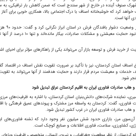
شهرک صنوف آینده در خارج از شهر سنندج است که ضمن کاهش بار ترافیکی، به سا
اهد کرد کە خوشبختانه اصناف با درک اجتماعی بالا، همکاری خوبی برای آغاز ای
ی آنها است.
ناصری همچنین از وض
کردستان به دلیل نبود حمایت معیشتی و مشکلات صادر
یت از خرید فرش و توسعه بازار آن می‌تواند یکی از راهکار‌های مؤثر برای احیای ا
ق اصناف استان کردستان، نیز با تأکید بر ضرورت تقویت نقش اصناف در اقتصاد گ
 خدمات و معیشت مردم قرار دارند و حمایت هدفمند از آنها می‌تواند به تقویت 
جر شود.
 و هاب صادرات فناوری ایران به اقلیم کردستان عراق تبدیل شود
یری، نماینده شرکت‌های دانش‌بنیان استان کردستان، با اشاره به ظرفیت‌های مرز
ت فناوری، گفت: کردستان به واسطه مرز مشترک و پیوند‌های عمیق فرهنگی با اقلی
ه و هاب صادرات فناوری ایران در غرب کشور تبدیل شود.
 آن‌سوی مرز، بازاری حدود شش میلیون نفر وجود دارد که تشنه فناوری‌های ایر
رژی، کشاورزی، سلامت، فناوری اطلاعات و صنایع کوچک است.
که کردستان از نظر موقعیت جغرافیایی و نیروی انسانی متخصص، ظرفیت ویژه‌ای د