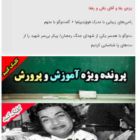
غریزه‌ی بقا و آقای باقی و رفقا
جراحی‌های زیبایی با مدرک فوق‌دیپلم! + گفت‌وگو با متهم
گفت‌وگو با همسر یکی از شهدای جنگ رمضان/ پیکر بی‌سر شهید را از
انگشت‌های پا شناسایی کردیم
نسلی که آنلاین الگو می‌گیرد
گفت‌وگو با آیت‌الله جاودان/ جفای مخالفان مکانت معنوی رهبر شهید را
ارتقا می‌داد
راننده مست به قانون می‌خندد
همه آقای دوربینی شده‌ایم!
قصه ناتمام سرویس مدارس
آیا مقاومت فلسطین خلع‌سلاح می‌شود؟