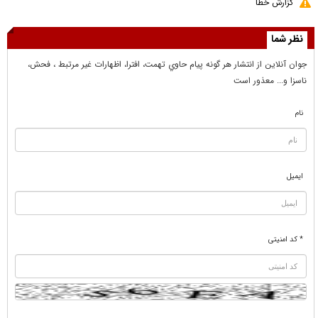
گزارش خطا
نظر شما
جوان آنلاين از انتشار هر گونه پيام حاوي تهمت، افترا، اظهارات غير مرتبط ، فحش،
ناسزا و... معذور است
نام
ایمیل
* کد امنیتی