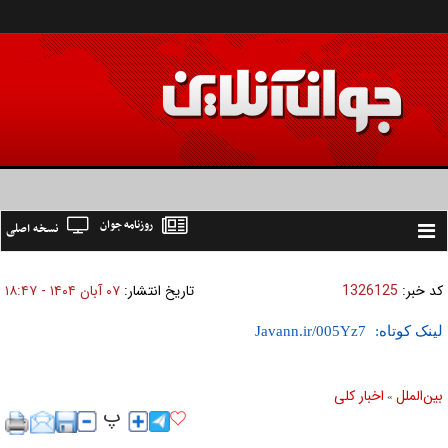
روزنامه جوان
نسخه اصلی
Toggle
navigation
کد خبر:
1326125
تاریخ انتشار:
۰۷ آبان ۱۴۰۴ - ۱۸:۴۷
لینک کوتاه:
بين‌الملل
اخبار كلی
»