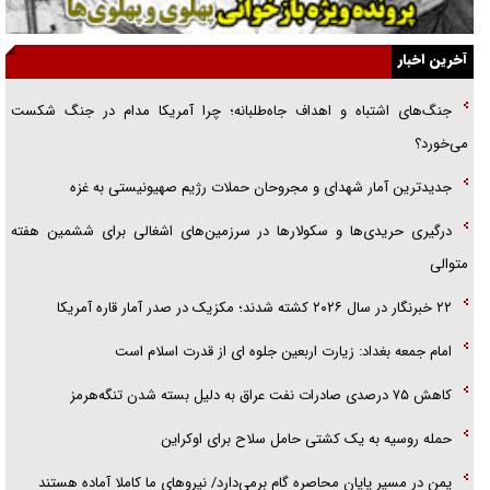
الگوی وحدت‌آفرین در ادراک سیاست خارجی
آخرین اخبار
گفتگوی دکتر اخوان مدیرمسئول روزنامه جوان با برنامه تلویزیونی «نبرد
جنگ‌های اشتباه و اهداف جاه‌طلبانه؛ چرا آمریکا مدام در جنگ شکست
هرمز»
می‌خورد؟
امام حسین (ع) کشته سیرت‌های عصر جاهلی شد
جدیدترین آمار شهدای و مجروحان حملات رژیم صهیونیستی به غزه
فریاد‌ها و ناله‌های دوستان مبارزدلم را آتش می‌زد
درگیری حریدی‌ها و سکولارها در سرزمین‌های اشغالی برای ششمین هفته
متوالی
۲۲ خبرنگار در سال ۲۰۲۶ کشته شدند؛ مکزیک در صدر آمار قاره آمریکا
امام جمعه بغداد: زیارت اربعین جلوه ای از قدرت اسلام است
کاهش ۷۵ درصدی صادرات نفت عراق به دلیل بسته شدن تنگه‌هرمز
حمله روسیه به یک کشتی حامل سلاح برای اوکراین
یمن در مسیر پایان محاصره گام برمی‌دارد/ نیرو‌های ما کاملا آماده هستند