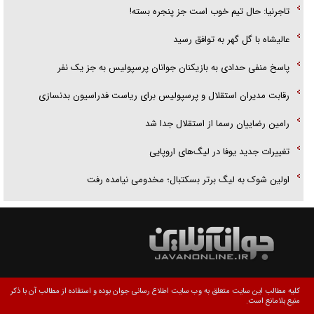
تاجرنیا: حال تیم خوب است جز پنجره بسته!
عالیشاه با گل گهر به توافق رسید
پاسخ منفی حدادی به بازیکنان جوانان پرسپولیس به جز یک نفر
رقابت مدیران استقلال و پرسپولیس برای ریاست فدراسیون بدنسازی
رامین رضاییان رسما از استقلال جدا شد
تغییرات جدید یوفا در لیگ‌های اروپایی
اولین شوک به لیگ برتر بسکتبال؛ مخدومی نیامده رفت
کلیه مطالب این سایت متعلق به وب سایت اطلاع رسانی جوان بوده و استفاده از مطالب آن با ذکر
منبع بلامانع است.