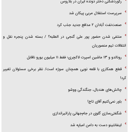
رکوردشکنی دختر دونده ایران در بلاروس
سرپرست استقلال مربی پیکان شد
صنعت‌نفت آبادان ۲ مدافع جدید جذب کرد
منتفی شدن حضور پور علی گنجی در الطلبه؟ / بسته شدن پنجره نقل و
انتقالات تیم منصوریان
رونالدو و ۱۳ ماشین اسپرت لاکچری؛ فقط ۱۱ میلیون یورو ناقابل
قطع همکاری با قلعه نویی همچنان سوژه است/ نظر برخی مسئولان تغییر
کرد!
چالش‌های هندبال، جنگندگی ووشو
باور نمی‌کنیم آقای تاج!
شگفتی‌سازی گلوی در جام‌جهانی پاراتیراندازی
اینفانتینو دست به دامن امباپه شد