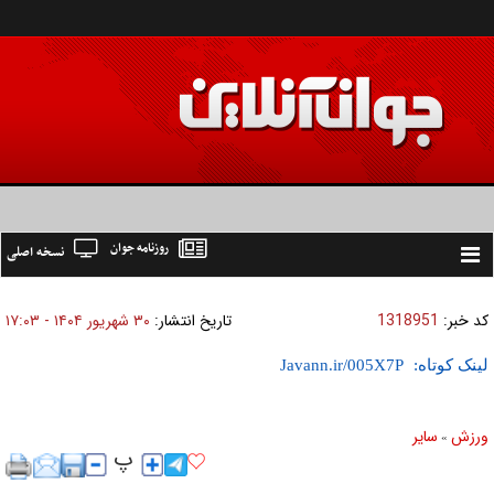
روزنامه جوان
نسخه اصلی
Toggle
navigation
کد خبر:
1318951
تاریخ انتشار:
۳۰ شهريور ۱۴۰۴ - ۱۷:۰۳
لینک کوتاه:
ورزش
ساير
»