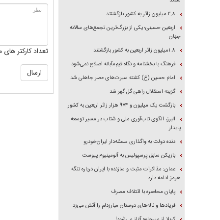
شدند
۲.۸ میلیون زائر به کشور بازگشتند
اربعین حسینی؛ یکی از بزرگ‌ترین تجمع‌های سالانه
جهان
تعداد کارکتر های م
۱.۸میلیون زائر اربعین به کشور بازگشتند
فرهنگ با بخشنامه و نگاه قیم‌مآبانه اصلاح نمی‌شود
امام حسین (ع) کشته سیرت‌های عصر جاهلی شد
گزینه استقلال راهی گل گهر شد
بازگشت یک میلیون و ۹۷۴ هزار زائر اربعین به کشور
البرز، الگوی تاب‌آوری ملی و شتاب در مسیر توسعه
پایدار
دنده دولت به واگذاری مسئله‌دار ایران‌خودرو
بازیکن سابق پرسپولیس به آلومینیوم پیوست
عمان: مذاکرات مثبت و سازنده با ایران درباره تنگه
هرمز ادامه دارد
پایان محاصره با ائتلاف مصرف
فریاد‌ها و ناله‌های دوستان مبارزدلم را آتش می‌زد
کربلا از میرجاوه آغاز می‌شود!