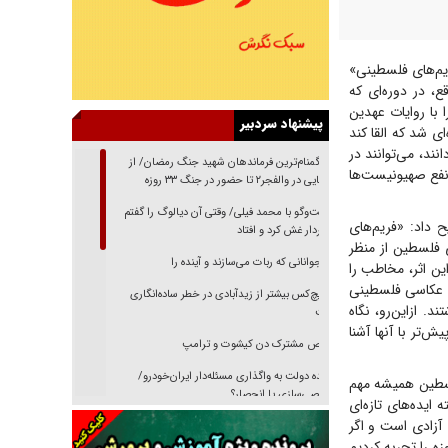
یم‌های فلسطینی»
، در دوره‌ای که
با روایات عهدین
پیشنهاد سردبیر
ی شد که القا کند
ند، می‌توانند در
از گمنام‌ترین فرماندهان شهید جنگ رمضان/ از
نفع صهیونیست‌ها
شناسایی در والفجر۲ تا حضور در جنگ ۳۳ روزه
گفت‌وگو با محمد فیلی/ وقتی آن دیالوگ را گفتم
 داد: «فریم‌های
فیلمبردار غش کرد و افتاد
ی فلسطین از منظر
نوجوانانی که ربات می‌سازند و آینده را
ین اثر، مخاطب را
ان عکاسی فلسطینی
هیچ‌کس بیشتر از زیدآبادی در خطر ساده‌انگاری
. ازاین‌رو، نگاه
نیست
تر با آنها آشنا
رقص مشترک دن کیشوت و ترامپ
دنده دولت به واگذاری مسئله‌دار ایران‌خودرو/
سطین همیشه مهم
خصوصی‌سازی یا انحصار؟
ایده‌های تازه‌ای
 آزادی است و اگر
غریزه‌ی بقا و آقای باقی و رفقا
ا باشیم، روزی خواهد رسید که اشغالگری سراسر جهان را دربرگیرد. کمااینکه ما جنگ ۱۲ روزه را تجربه کردیم