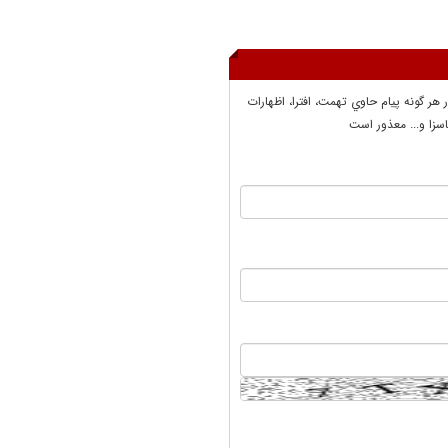
ر هر گونه پيام حاوي تهمت، افترا، اظهارات
سزا و... معذور است