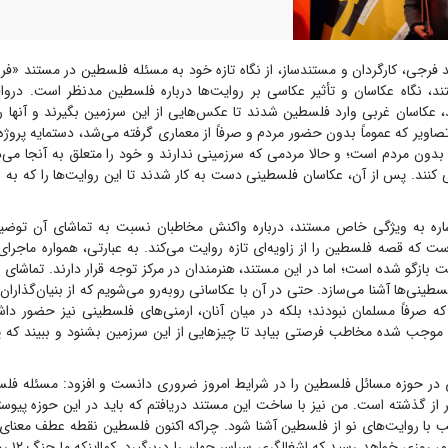
فرجی، کارگردان و مستندساز، از نگاه تازه خود به مسئله فلسطین در مستند «فر
د، نگاه عکاسان و تأثیر عکاسی بر روایت‌ها درباره فلسطین مدنظر است. درواقع
 عکاسان غربی وارد فلسطین شدند تا عکس‌هایی از این سرزمین بگیرند و آنها را 
صاویر که عموماً بدون حضور مردم و صرفاً از معماری گرفته می‌شد، دستمایه پروژه‌ا
ون مردم است؛ و حالا مردمی که سرزمینی ندارند و خود را متعلق به آنجا می‌دان
 کنند. پس از آن، عکاسان فلسطینی دست به کار شدند تا این روایت‌ها را که به 
اشاره به ویژگی خاص مستند، درباره واکنش مخاطبان نسبت به تماشای آن توضیح
 که قصه فلسطین را از زاویه‌ای تازه روایت می‌کند. به عبارتی، همواره ماجرا
ت بازگو شده است؛ اما در این مستند، هنرمندان در مرکز توجه قرار دارند. تماشای ا
سطینی‌ها آشنا می‌سازد. حتی در آن با عکاسانی روبه‌رو می‌شویم که از بنیان‌گذار
 که صرفاً مسلمان نبودند؛ بلکه در میان آنان، ارمنی‌های فلسطینی نیز حضور داشتند
وجب شده مخاطب فرصتی بیابد تا چیز‌هایی از این سرزمین بشنود و ببیند که پیش‌
در حوزه مسائل فلسطین را در شرایط امروز ضروری دانست و افزود: مسئله فل
تر از گذشته است. من نیز با ساخت این مستند دریافتم که باید در این حوزه پیوسته 
طب با روایت‌های نو از فلسطین آشنا شود. چراکه اکنون فلسطین نقطه عطف معنای
به آن بی‌اعتن