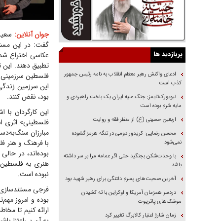
جوان آنلاین:
سعید 
گفت: در این مستن
پربازدید ها
عکاسی اختراع شد،
تطبیق دهند. این ت
ادعای واکنش رهبر معظم انقلاب به نامه رئیس جمهور
فلسطین سرزمینی بد
کذب است
این سرزمین زندگی
بود، نقض کنند.
نیویورک‌تایمز: جنگ علیه ایران یک باخت راهبردی و
مایه شرم بوده است
این کارگردان با 
اربعین حسینی (ع) از منظر فقه و روایت
فلسطینی» اثری است
مبارزان سنگ‌به‌دس
محسن رضایی: کریدور دومی در تنگه هرمز گشوده
با فرهنگ و هنر فل
نمی‌شود
بوده‌اند، در حالی
با وحدت‌شکن بجنگید حتی اگر عمامه مرا بر سر داشته
هنری به فلسطین م
باشد
نبوده است.
آخرین صحبت‌های پسرم دلتنگی برای رهبر شهید بود
فرجی مستندسازی 
دردسر همزمان آمریکا و اوکراین با ته کشیدن
بوده و امروز مهم‌
موشک‌های پاتریوت
ارائه کنیم تا مخا
زمان شارژ اعتبار کالابرگ تغییر کرد