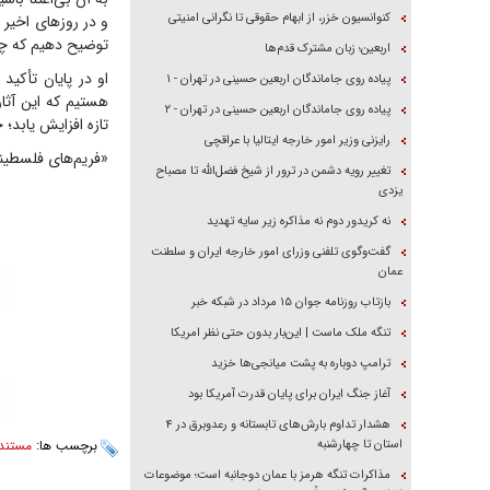
کنوانسیون خزر، از ابهام حقوقی تا نگرانی امنیتی
و در روز‌های اخیر
توضیح دهیم که چر
اربعین؛ زبان مشترک قدم‌ها
او در پایان تأکید
پیاده روی جاماندگان اربعین حسینی در تهران - ۱
هستیم که این آثار
پیاده روی جاماندگان اربعین حسینی در تهران - ۲
تازه افزایش یابد؛
رایزنی وزیر امور خارجه ایتالیا با عراقچی
«فریم‌های فلسطین
تغییر رویه دشمن در ترور از شیخ فضل‌الله تا مصباح
یزدی
نه کریدور دوم نه مذاکره زیر سایه تهدید
گفت‌وگوی تلفنی وزرای امور خارجه ایران و سلطنت
عمان
بازتاب روزنامه جوان ۱۵ مرداد در شبکه خبر
تنگه ملک ماست | این‌بار بدون حتی نظر امریکا
ترامپ دوباره به پشت میانجی‌ها خزید
آغاز جنگ ایران برای پایان قدرت آمریکا بود
هشدار تداوم بارش‌های تابستانه و رعدوبرق در ۴
استان تا چهارشنبه
برچسب ها:
مستند
مذاکرات تنگه هرمز با عمان دوجانبه است؛ موضوعات