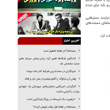
جراحی‌های زیبایی با مدرک فوق‌دیپلم! + گفت‌وگو
و باید برای مردم
با متهم
گفت‌وگو با همسر یکی از شهدای جنگ رمضان/
یازمند بستر‌هایی
پیکر بی‌سر شهید را از انگشت‌های پا شناسایی کردیم
تماشای مستند‌های
نسلی که آنلاین الگو می‌گیرد
ت کرد.
گفت‌وگو با آیت‌الله جاودان/ جفای مخالفان مکانت
معنوی رهبر شهید را ارتقا می‌داد
آخرین اخبار
راننده مست به قانون می‌خندد
سینماها آخر هفته تعطیل است
همه آقای دوربینی شده‌ایم!
کنداکتور شبکه‌ها تغییر کرد؛ زمان پخش سریال های
قصه ناتمام سرویس مدارس
جدید مشخص شد
آیا مقاومت فلسطین خلع‌سلاح می‌شود؟
خبرنگاران در سخت‌ترین شرایط کنار ملت بودند
وقتی آن دیالوگ را گفتم فیلمبردار غش کرد و افتاد
کارگردان امریکایی نمایش‌های عروسکی یاد شهدای
میناب را گرامی داشت
«اربعین» یک ابررسانه در روزگار فردگرایی است
سینما‌ها در هفته قبل چقدر فروش کردند؟