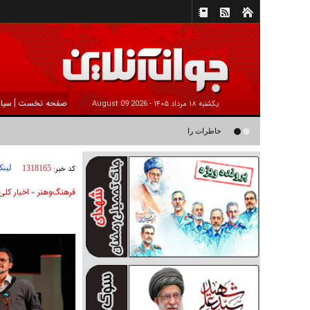
|
صفحه نخست
سیا
يکشنبه ۱۸ مرداد ۱۴۰۵ -
2026 August 09
خاطرات رامین ناصرنصیر از «پشت‌ کنکوری‌ها» و رضا داوودنژاد: رضا ک
لینک
کد خبر:
1318165
فرهنگ‌و‌هنر
اخبار كلی
»