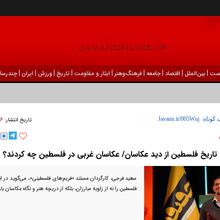
|
|
|
|
|
|
|
|
|
ست
بين‌الملل
اقتصاد
جامعه
فرهنگ‌و‌هنر
ایثار و مقاومت
تاریخ
ورزش
ايران
چندرسان
ودک درون فعالی داشت و خیلی راحت به شوق می‌آمد
۲۶ شهريور ۴
 کوتاه:
تاریخ انتشار:
تاریخ فلسطین از دید عکاسان/ عکاسان غربی در فلسطین چه کردند؟
سعید فرجی، کارگردان مستند «فریم‌های فلسطینی»، می‌گوید در ای
فلسطین را نه از زاویه مبارزان، بلکه از دریچه هنر و نگاه عکاسان باز