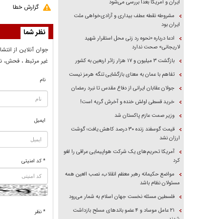
ایران و آمریکا بعداً بررسی می‌شود
گزارش خطا
مشروطه نقطه عطف بیداری و آزادی‌خواهی ملت
ایران بود
نظر شما
ادعا درباره «نحوه رد زنی محل استقرار شهید
لاریجانی» صحت ندارد
جوان آنلاين از انتشا
غير مرتبط ، فحش، نا
بازگشت ۳ میلیون و ۱۷ هزار زائر اربعین به کشور
تفاهم با عمان به معنای بازگشایی تنگه هرمز نیست
نام
جولان عقابان ایرانی از دفاع مقدس تا نبرد رمضان
خرید قسطی اولش خنده و آخرش گریه است!
وزیر صمت عازم پاکستان شد
ایمیل
قیمت گوسفند زنده ۳۰ درصد کاهش یافت؛ گوشت
ارزان نشد
آمریکا تحریم‌های یک شرکت هواپیمایی عراقی را لغو
کرد
* کد امنیتی
مواضع حکیمانه رهبر معظم انقلاب، نصب العین همه
مسئولان نظام باشد
فلسطین مسئله نخست جهان اسلام به شمار می‌رود
۲۱ عامل موساد و ۴ عضو باند‌های مسلح بازداشت
* نظر