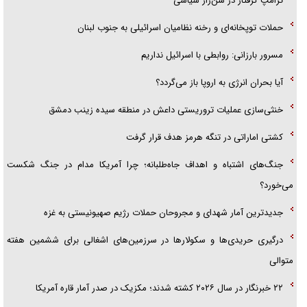
ترامپ گرفتار در شن‌زار سیاسی
امام حسین (ع) کشته سیرت‌های عصر جاهلی شد
حملات توپخانه‌ای و رخنه نظامیان اسرائیلی به جنوب لبنان
فریاد‌ها و ناله‌های دوستان مبارزدلم را آتش می‌زد
مسرور بارزانی: روابطی با اسرائیل نداریم
آیا بحران انرژی به اروپا باز می‌گردد؟
خنثی‌سازی عملیات تروریستی داعش در منطقه سیده زینب دمشق
کشتی اماراتی در تنگه هرمز هدف قرار گرفت
جنگ‌های اشتباه و اهداف جاه‌طلبانه؛ چرا آمریکا مدام در جنگ شکست
می‌خورد؟
جدیدترین آمار شهدای و مجروحان حملات رژیم صهیونیستی به غزه
درگیری حریدی‌ها و سکولارها در سرزمین‌های اشغالی برای ششمین هفته
متوالی
۲۲ خبرنگار در سال ۲۰۲۶ کشته شدند؛ مکزیک در صدر آمار قاره آمریکا