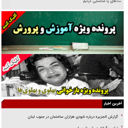
انگشت‌های پا شناسایی کردیم
نسلی که آنلاین الگو می‌گیرد
گفت‌وگو با آیت‌الله جاودان/ جفای مخالفان مکانت معنوی رهبر شهید را
ارتقا می‌داد
راننده مست به قانون می‌خندد
همه آقای دوربینی شده‌ایم!
قصه ناتمام سرویس مدارس
آیا مقاومت فلسطین خلع‌سلاح می‌شود؟
الگوی وحدت‌آفرین در ادراک سیاست خارجی
آخرین اخبار
گفتگوی دکتر اخوان مدیرمسئول روزنامه جوان با برنامه تلویزیونی «نبرد
گزارش الجزیره درباره نابودی هزاران ساختمان در جنوب لبنان
هرمز»