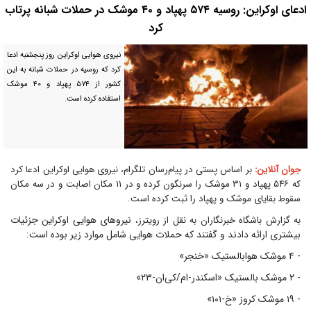
ادعای اوکراین: روسیه ۵۷۴ پهپاد و ۴۰ موشک در حملات شبانه پرتاب
کرد
نیروی هوایی اوکراین روز پنجشنبه ادعا
کرد که روسیه در حملات شبانه به این
کشور از ۵۷۴ پهپاد و ۴۰ موشک
استفاده کرده است.
جوان آنلاین:
بر اساس پستی در پیام‌رسان تلگرام، نیروی هوایی اوکراین ادعا کرد
که ۵۴۶ پهپاد و ۳۱ موشک را سرنگون کرده و در ۱۱ مکان اصابت و در سه مکان
سقوط بقایای موشک و پهپاد را ثبت کرده است.
نیرو‌های هوایی اوکراین جزئیات
به گزارش باشگاه خبرنگاران به نقل از رویترز،
بیشتری ارائه دادند و گفتند که حملات هوایی شامل موارد زیر بوده است:
- ۴ موشک هوابالستیک «خنجر»
- ۲ موشک بالستیک «اسکندر-ام/کی‌ان-۲۳»
- ۱۹ موشک کروز «خ-۱۰۱»