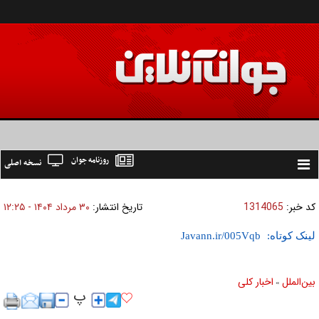
روزنامه جوان
نسخه اصلی
Toggle
navigation
کد خبر:
1314065
تاریخ انتشار:
۳۰ مرداد ۱۴۰۴ - ۱۲:۲۵
لینک کوتاه:
بين‌الملل
اخبار كلی
»