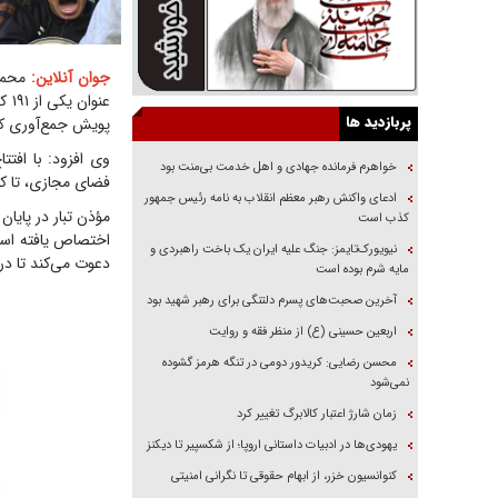
جوان آنلاین:
محمدع
عنو
پربازدید ها
پویش جمع‌آوری ک
وی افزود: با افت
خواهرم فرمانده جهادی و اهل خدمت بی‌منت بود
فضای مجازی، تا کنون بیش از ۶۰۰ میلیارد تومان کمک از سوی مردم ب
ادعای واکنش رهبر معظم انقلاب به نامه رئیس جمهور
مؤذن تبار در پایا
کذب است
اختصاص یافته است
نیویورک‌تایمز: جنگ علیه ایران یک باخت راهبردی و
دعوت می‌کند تا در 
مایه شرم بوده است
آخرین صحبت‌های پسرم دلتنگی برای رهبر شهید بود
اربعین حسینی (ع) از منظر فقه و روایت
محسن رضایی: کریدور دومی در تنگه هرمز گشوده
نمی‌شود
زمان شارژ اعتبار کالابرگ تغییر کرد
یهودی‌ها در ادبیات داستانی اروپا؛ از شکسپیر تا دیکنز
کنوانسیون خزر، از ابهام حقوقی تا نگرانی امنیتی