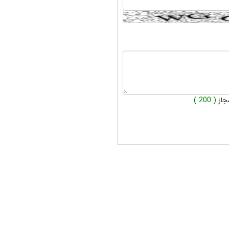
جاز
( 200 )