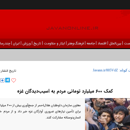
|
|
|
|
|
|
|
|
|
ست
بين‌الملل
اقتصاد
جامعه
فرهنگ‌و‌هنر
ایثار و مقاومت
تاریخ
ورزش
ايران
چندرسان
 کوتاه:
تاریخ انتشار:
کمک ۶۰۰ میلیارد تومانی مردم به آسیب‌دیدگان غزه
معاون سازمان داو
برای تأمین نیازهای ضروری آوارگان غزه خبر داد و از مردم
انسان‌دوستانه مشارکت کنند.