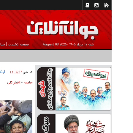
|
صفحه نخست
سیا
شنبه ۱۷ مرداد ۱۴۰۵ -
2026 August 08
لینک
کد خبر:
1313257
جامعه
اخبار كلی
»