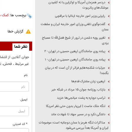
دردسر همزمان آمریکا و اوکراین با ته کشیدن
موشک‌های پاتریوت
برچسب ها:
کمک ه
رایزنی وزیر امور خارجه ایتالیا با عراقچی
گفت‌وگوی تلفنی وزرای امور خارجه ایران و سلطنت
عمان
گزارش خطا
تغییر رویه دشمن در ترور از شیخ فضل‌الله تا مصباح
یزدی
نظر شما
پیاده روی جاماندگان اربعین حسینی در تهران - ۲
جوان آنلاين از انتشا
پیاده روی جاماندگان اربعین حسینی در تهران - ۱
غير مرتبط ، فحش، نا
جزئیات شکنجه‌هایم فراتر از آن است که در بیان
بگنجد!
نام
اربعین؛ زبان مشترک قدم‌ها
بازتاب روزنامه جوان ۱۵ مرداد در شبکه خبر
ترامپ دوباره به پشت میانجی‌ها خزید
ایمیل
تنگه ملک ماست | این‌بار بدون حتی نظر امریکا
دلتنگی نکرد و در مسیر جهاد تا شهادت ماند
مذاکرات تنگه هرمز با عمان دوجانبه است؛ موضوعات
* کد امنیتی
ایران و آمریکا بعداً بررسی می‌شود