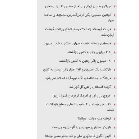
جولان عقابان ایرانی از دفاع مقدس تا نبرد رمضان
اربعین حسینی؛ یکی از بزرگ‌ترین تجمع‌های سالانه
جهان
قیمت گوسفند زنده ۳۰ درصد کاهش یافت؛ گوشت
ارزان نشد
فلسطین مسئله نخست جهان اسلام به شمار می‌رود
۲.۸ میلیون زائر به کشور بازگشتند
۱.۸میلیون زائر اربعین به کشور بازگشتند
بازگشت یک میلیون و ۹۷۴ هزار زائر اربعین به کشور
فرهنگ با بخشنامه و نگاه قیم‌مآبانه اصلاح نمی‌شود
گزینه استقلال راهی گل گهر شد
خروج بازار اوراق امریکا از فرمان فدرال رزرو
۲۱ عامل موساد و ۴ عضو باند‌های مسلح بازداشت
شدند
توطئه علیه دولت اسپانیا؟!
بازیکن سابق پرسپولیس به آلومینیوم پیوست
البرز، الگوی تاب‌آوری ملی و شتاب در مسیر توسعه