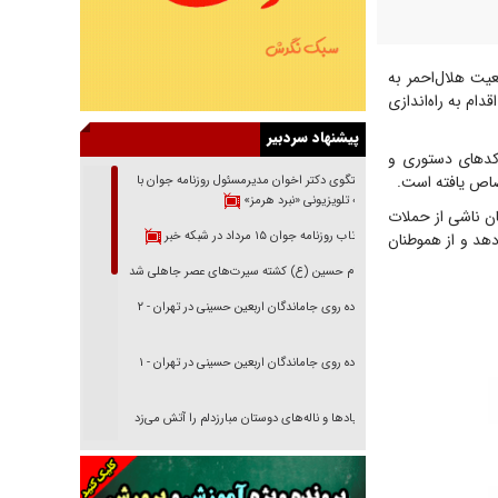
یت هلال‌احمر به
اقدام به راه‌اندازی
پیشنهاد سردبیر
 کدهای دستوری و
گفتگوی دکتر اخوان مدیرمسئول روزنامه جوان با
برنامه تلویزیونی «نبرد هرمز»
ان ناشی از حملات
بازتاب روزنامه جوان ۱۵ مرداد در شبکه خبر
هد و از هموطنان
امام حسین (ع) کشته سیرت‌های عصر جاهلی شد
پیاده روی جاماندگان اربعین حسینی در تهران - ۲
پیاده روی جاماندگان اربعین حسینی در تهران - ۱
فریاد‌ها و ناله‌های دوستان مبارزدلم را آتش می‌زد
تغییر رویه دشمن در ترور از شیخ فضل‌الله تا مصباح
یزدی