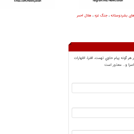
ای بشردوستانه
،
جنگ غزه
،
هلال احمر
ر هر گونه پيام حاوي تهمت، افترا، اظهارات
سزا و... معذور است