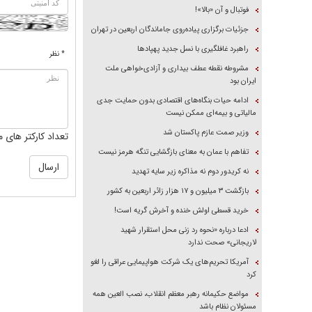
فوتبال و آن «بالا»!
جزئیات برگزاری پیاده‌روی جاماندگان اربعین در تهران
راهبرد غافلگیری با نسل جدید پهپاد‌ها
* نظر
مشروطه نقطه عطف بیداری و آزادی‌خواهی ملت
ایران بود
ادامه حیات بنگاه‌های اقتصادی بدون حمایت جدی
مالیاتی و بیمه‌ای ممکن نیست
وزیر صمت عازم پاکستان شد
تعداد کارکتر های م
تفاهم با عمان به معنای بازگشایی تنگه هرمز نیست
نه کریدور دوم نه مذاکره زیر سایه تهدید
بازگشت ۳ میلیون و ۱۷ هزار زائر اربعین به کشور
خرید قسطی اولش خنده و آخرش گریه است!
ادعا درباره «نحوه رد زنی محل استقرار شهید
لاریجانی» صحت ندارد
آمریکا تحریم‌های یک شرکت هواپیمایی عراقی را لغو
کرد
مواضع حکیمانه رهبر معظم انقلاب، نصب العین همه
مسئولان نظام باشد