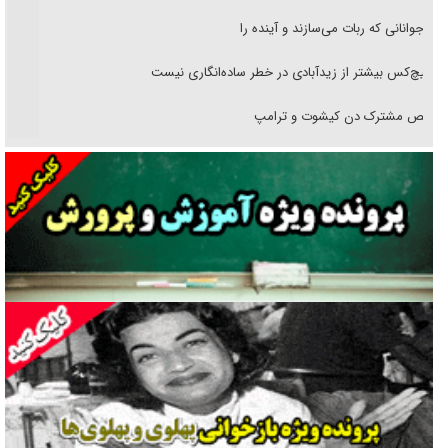
نوجوانانی که ربات می‌سازند و آینده را
هیچ‌کس بیشتر از زیدآبادی در خطر ساده‌انگاری نیست
رقص مشترک دن کیشوت و ترامپ
دنده دولت به واگذاری مسئله‌دار ایران‌خودرو/ خصوصی‌سازی یا انحصار؟
غریزه‌ی بقا و آقای باقی و رفقا
جراحی‌های زیبایی با مدرک فوق‌دیپلم! + گفت‌وگو با متهم
گفت‌وگو با همسر یکی از شهدای جنگ رمضان/ پیکر بی‌سر شهید را از
انگشت‌های پا شناسایی کردیم
نسلی که آنلاین الگو می‌گیرد
گفت‌وگو با آیت‌الله جاودان/ جفای مخالفان مکانت معنوی رهبر شهید را
ارتقا می‌داد