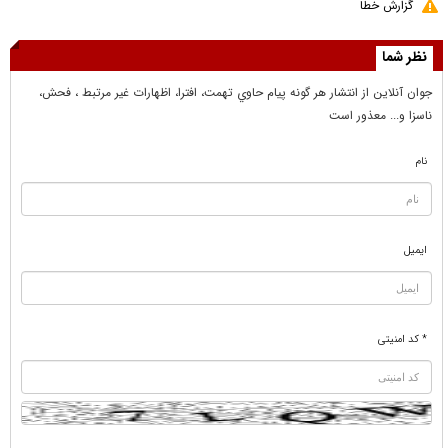
گزارش خطا
نظر شما
جوان آنلاين از انتشار هر گونه پيام حاوي تهمت، افترا، اظهارات غير مرتبط ، فحش،
ناسزا و... معذور است
نام
ایمیل
* کد امنیتی