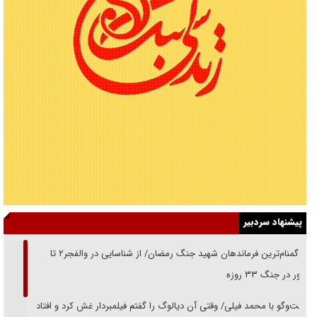
پیشنهاد سردبیر
از گمنام‌ترین فرماندهان شهید جنگ رمضان/ از شناسایی در والفجر۲ تا
حضور در جنگ ۳۳ روزه
گفت‌وگو با محمد فیلی/ وقتی آن دیالوگ را گفتم فیلمبردار غش کرد و افتاد