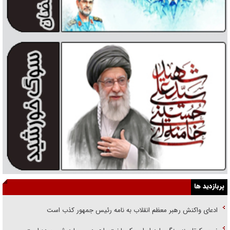
پربازدید ها
ادعای واکنش رهبر معظم انقلاب به نامه رئیس جمهور کذب است