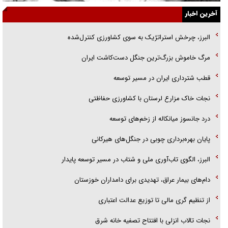
آخرین اخبار
راننده مست به قانون می‌خندد
البرز، چرخش استراتژیک به سوی کشاورزی کنترل‌شده
همه آقای دوربینی شده‌ایم!
مرگ خاموش بزرگ‌ترین جنگل دست‌کاشت ایران
قصه ناتمام سرویس مدارس
قطب شترداری ایران در مسیر توسعه
آیا مقاومت فلسطین خلع‌سلاح می‌شود؟
نجات خاک مزارع لرستان با کشاورزی حفاظتی
درد جانسوز میانکاله از زخم‌های توسعه
پایان بهره‌برداری چوبی در جنگل‌های هیرکانی
البرز، الگوی تاب‌آوری ملی و شتاب در مسیر توسعه پایدار
دام‌های بیمار عراق، تهدیدی برای دامداران خوزستان
از تنظیم گری مالی تا توزیع عدالت اعتباری
نجات تالاب انزلی با افتتاح تصفیه خانه شرق