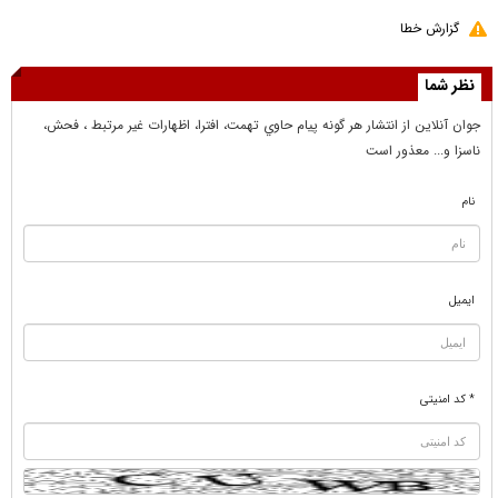
گزارش خطا
نظر شما
جوان آنلاين از انتشار هر گونه پيام حاوي تهمت، افترا، اظهارات غير مرتبط ، فحش،
ناسزا و... معذور است
نام
ایمیل
* کد امنیتی