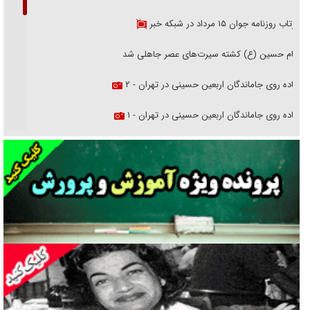
بازتاب روزنامه جوان ۱۵ مرداد در شبکه خبر
امام حسین (ع) کشته سیرت‌های عصر جاهلی شد
پیاده روی جاماندگان اربعین حسینی در تهران - ۲
پیاده روی جاماندگان اربعین حسینی در تهران - ۱
فریاد‌ها و ناله‌های دوستان مبارزدلم را آتش می‌زد
تغییر رویه دشمن در ترور از شیخ فضل‌الله تا مصباح یزدی
خرید قسطی اولش خنده و آخرش گریه است!
فوتبال و آن «بالا»!
راهبرد غافلگیری با نسل جدید پهپاد‌ها
جنجال پزشکان تقلبی در صنعت زیبایی