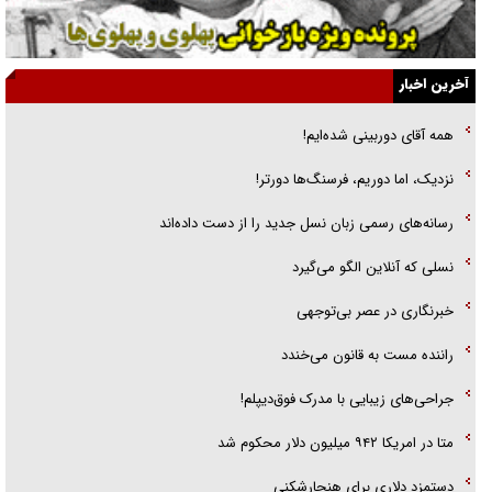
یهودی‌ها در ادبیات داستانی اروپا؛ از شکسپیر تا دیکنز
گفت‌وگو با خواهر یکی از شهدای جنگ رمضان/ خواهرم فرمانده جهادی و
آخرین اخبار
اهل خدمت بی‌منت بود
همه آقای دوربینی شده‌ایم!
جزئیات شکنجه‌هایم فراتر از آن است که در بیان بگنجد!
نزدیک، اما دوریم، فرسنگ‌ها دورتر!
گزارش «جوان» از قوانین سخت‌گیرانه ۶ قاره در برابر یورش به پاسگاه‌های
رسانه‌های رسمی زبان نسل جدید را از دست داده‌اند
پلیس
نسلی که آنلاین الگو می‌گیرد
‌خبرنگاری در عصر بی‌توجهی
راننده مست به قانون می‌خندد
جراحی‌های زیبایی با مدرک فوق‌دیپلم!
متا در امریکا ۹۴۲ میلیون دلار محکوم شد
دستمزد دلاری برای هنجارشکنی