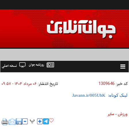
روزنامه جوان
نسخه اصلی
Toggle
navigation
کد خبر:
1309646
تاریخ انتشار:
۰۶ مرداد ۱۴۰۴ - ۰۹:۵۷
لینک کوتاه:
ورزش
ساير
»