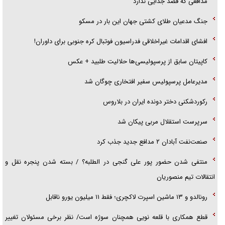
مدافعی که قصد جدایی ندارد
جنگ مدعیان طلای کشتی جهان این بار در مسکو
افشای اقدامات غیراخلاقی فدراسیون فوتبال کره جنوبی برای داوران!
کاپیتان سابق از پرسپولیسی‌ها حلالیت طلبید + عکس
مدیرعامل پرسپولیس سفیر افتخاری چوگان شد
رکوردشکنی دختر دونده ایران در بلاروس
سرپرست استقلال مربی پیکان شد
صنعت‌نفت آبادان ۲ مدافع جدید جذب کرد
منتفی شدن حضور پور علی گنجی در الطلبه؟ / بسته شدن پنجره نقل و
انتقالات تیم منصوریان
رونالدو و ۱۳ ماشین اسپرت لاکچری؛ فقط ۱۱ میلیون یورو ناقابل
قطع همکاری با قلعه نویی همچنان سوژه است/ نظر برخی مسئولان تغییر