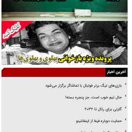
ارتقا می‌داد
راننده مست به قانون می‌خندد
همه آقای دوربینی شده‌ایم!
قصه ناتمام سرویس مدارس
آیا مقاومت فلسطین خلع‌سلاح می‌شود؟
الگوی وحدت‌آفرین در ادراک سیاست خارجی
آخرین اخبار
گفتگوی دکتر اخوان مدیرمسئول روزنامه جوان با برنامه تلویزیونی «نبرد
بازی‌های لیگ برتر فوتبال با تماشاگر برگزار می‌شود
هرمز»
حال تیم خوب است، جز پنجره بسته!
امام حسین (ع) کشته سیرت‌های عصر جاهلی شد
گلزنی برای رئال تا ۲۰۳۲
فریاد‌ها و ناله‌های دوستان مبارزدلم را آتش می‌زد
حمایت دوباره فیفا از اینفانتینو