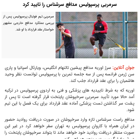
سرمربی پرسپولیس مدافع سرشناس را تایید کرد
سرمربی تیم فوتبال پرسپولیس پس از
بررسی عملکرد مدافع خارجی مشهور
خواستار عقد قرارداد با او شد.
جوان آنلاین:
سرژ اوریه مدافع پیشین تاتنهام انگلیس، ویارئال اسپانیا و پاری
سن ژرمن فرانسه پس از سه جلسه تمرین با پرسپولیس توانست نظر وحید
هاشمیان را برای عقد قرارداد جلب کند.
اوریه که به شرط تاییدیه های پزشکی و فنی به اردوی پرسپولیس در ترکیه
آمد حالا مورد تأیید سرمربی سرخپوشان پایتخت قرار گرفته است تا پس از
پشت سر گذاشتن تست پزشکی آماده عقد قرارداد برای یک فصل با این تیم
شود.
مدافع راست سرشناس تازه وارد سرخپوشان در صورت دریافت روادید حضور
در ایران همراه با کاروان پرسپولیس به تهران سفر خواهد کرد در غیر این
صورت منتظر دریافت روادید خود خواهد ماند تا بتواند سرخپوشان پایتخت را