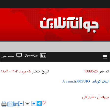
روزنامه جوان
نسخه اصلی
Toggle
navigation
کد خبر:
1309526
تاریخ انتشار:
۰۵ مرداد ۱۴۰۴ - ۱۸:۰۹
لینک کوتاه:
بين‌الملل
اخبار كلی
»