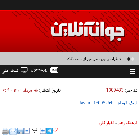
خاطرات رامین ناصرنصیر از «پشت‌ کنکوری‌ها» و رضا داوودنژاد: رضا کودک درون فعالی
روزنامه جوان
نسخه اصلی
داشت و خیلی راحت به شوق می‌آمد
Toggle
navigation
کد خبر:
1309483
تاریخ انتشار:
۰۵ مرداد ۱۴۰۴ - ۱۶:۱۹
لینک کوتاه:
فرهنگ‌و‌هنر
اخبار كلی
»