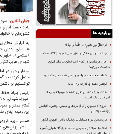
جوان آنلاین:
سردا
بنیاد حفظ آثار و
پربازدید ها
کشورمان با خانواده
به گزارش دفاع پر
از «هَلْ مِنْ ناصِرٍ» تا «اُمَّةً واحِدَةً»
هسته‌ای، دعای خا
جنگ با ایران جنگی پرهزینه، بی‌ثمر و بزدلانه است
«سلامی»، «طهرانچ
شهدای عزیز، تکرا
جان مرشایمر: در تمام اهدافمان در برابر ایران
شکست خوردیم!
سردار رادان در اد
خواهرم فرمانده جهادی و اهل خدمت بی‌منت بود
منتقل کرده‌اند، گ
توانستیم بر دشمن غ
اربعین مصداق قدرت نرم است
رئیس بنیاد حفظ آ
هدف بزرگ دشمن تغییر نقشه خاورمیانه و ایجاد
اسرائیل بزرگ است
به‌ویژه شهدای جنگ
گفتار ممتاز و نم
‌خروج ۲ میلیون زائر از مرز‌های زمینی اربعین/ افزایش
این زمینه ایفای ن
بازگشت زائران
یازدهمین دوره مسابقات رباتیک دانش آموزی کشور
همسر شهید فریدون 
و نشر ارزش‌های د
اطلاعیه سپاه در خصوص حمله به پایگاه هوایی آمریکا
با دانشجویانش پر
در علی السالم کویت