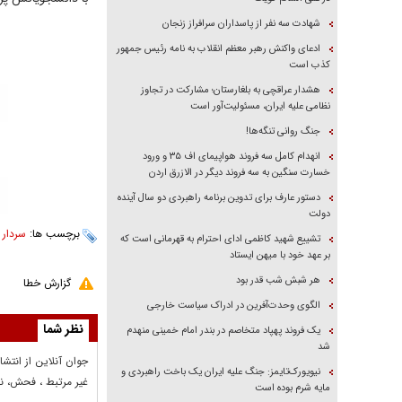
شهادت سه نفر از پاسداران سرافراز زنجان
ادعای واکنش رهبر معظم انقلاب به نامه رئیس جمهور
کذب است
هشدار عراقچی به بلغارستان؛ مشارکت در تجاوز
نظامی علیه ایران، مسئولیت‌آور است
جنگ روانی تنگه‌ها!
انهدام کامل سه فروند هواپیمای اف ۳۵ و ورود
خسارت سنگین به سه فروند دیگر در الازرق اردن
دستور عارف برای تدوین برنامه راهبردی دو سال آینده
دولت
برچسب ها:
سردار 
تشییع شهید کاظمی ادای احترام به قهرمانی است که
بر عهد خود با میهن ایستاد
هر شبش شب قدر بود
گزارش خطا
الگوی وحدت‌آفرین در ادراک سیاست خارجی
نظر شما
یک فروند پهپاد متخاصم در بندر امام خمینی منهدم
شد
جوان آنلاين از انتشا
نیویورک‌تایمز: جنگ علیه ایران یک باخت راهبردی و
غير مرتبط ، فحش، نا
مایه شرم بوده است