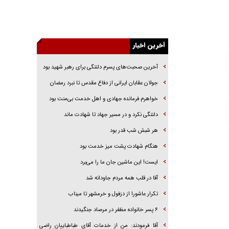
دیکنز
گفت‌وگو با خواهر یکی از شهدای جنگ رمضان/
خواهرم فرمانده جهادی و اهل خدمت بی‌منت بود
جزئیات شکنجه‌هایم فراتر از آن است که در بیان
آخرین اخبار
بگنجد!
آخرین صحبت‌های پسرم دلتنگی برای رهبر شهید بود
گزارش «جوان» از قوانین سخت‌گیرانه ۶ قاره در
برابر یورش به پاسگاه‌های پلیس
جولان عقابان ایرانی از دفاع مقدس تا نبرد رمضان
تحلیل ابعاد پیام رهبر انقلاب به حزب‌الله/ مقاومت
خواهرم فرمانده جهادی و اهل خدمت بی‌منت بود
نقشه راه آینده غرب آسیا
دلتنگی نکرد و در مسیر جهاد تا شهادت ماند
گفت‌و‌گو اختصاصی با همسر فرمانده شهید حزب‌الله
لبنان/ هر شبش شب قدر بود
هر شبش شب قدر بود
هنگام شهادت پشت میز خدمت بود
ایست! این ماشین جان ما را می‌برد
آقا در قلب همه مردم جاودانه شد
تکرار عاشورا از دزفول و خرمشهر تا میناب
۶ پسر خانواده مظفر در مرصاد جنگیدند
آقا فرمودند: من از خدمات آقای طباطباییان راضی