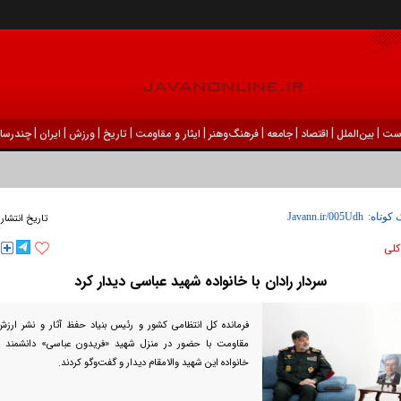
|
|
|
|
|
|
|
|
|
ست
بين‌الملل
اقتصاد
جامعه
فرهنگ‌و‌هنر
ایثار و مقاومت
تاریخ
ورزش
ايران
چندرسان
 کوتاه:
تاریخ انتشار
كلی
سردار رادان با خانواده شهید عباسی دیدار کرد
فرمانده کل انتظامی کشور و رئیس بنیاد حفظ آثار و نشر ار
مقاومت با حضور در منزل شهید «فریدون عباسی» دانشمند ه
خانواده این شهید والامقام دیدار و گفت‌و‌گو کردند.