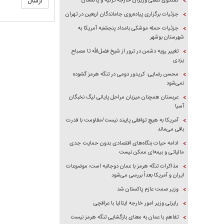
گفتگوی تلفنی وزیران خارجه ترکیه و پاکستان
جزئیات برگزاری پیاده‌روی جاماندگان اربعین در تهران
جزئیات حمله موشکی بامداد پنجشنبه آمریکا به
شهرستان بوشهر
تغییر رویه دشمن در ترور از شیخ فضل‌الله تا مصباح
یزدی
محسن رضایی: کریدور دومی در تنگه هرمز گشوده
نمی‌شود
عربستان همچنان میزبان مراحل پایانی لیگ نخبگان
آسیا
آمریکا به هیچ توافقی پایبند نیست/مقاومت با قدرت
باقی می‌ماند
ادامه حیات بنگاه‌های اقتصادی بدون حمایت جدی
مالیاتی و بیمه‌ای ممکن نیست
مذاکرات تنگه هرمز با عمان دوجانبه است؛ موضوعات
ایران و آمریکا بعداً بررسی می‌شود
وزیر صمت عازم پاکستان شد
رایزنی وزیر امور خارجه ایتالیا با عراقچی
تفاهم با عمان به معنای بازگشایی تنگه هرمز نیست