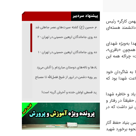
پیشنهاد سردبیر
همن کارگر» رئیس
دانشمند هسته‌ای
امام حسین (ع) کشته سیرت‌های عصر جاهلی شد
پیاده روی جاماندگان اربعین حسینی در تهران - ۲
ا به‌ویژه شهدای
 همچون «باقری»،
پیاده روی جاماندگان اربعین حسینی در تهران - ۱
؛ چراکه همه این
فریاد‌ها و ناله‌های دوستان مبارزدلم را آتش می‌زد
ا به شاگردان خود
تغییر رویه دشمن در ترور از شیخ فضل‌الله تا مصباح
فاعت شهدا بود که
یزدی
خرید قسطی اولش خنده و آخرش گریه است!
اد و خاطره شهدا
یقتاً در رفتار و
فوتبال و آن «بالا»!
 نیز داشت که در
راهبرد غافلگیری با نسل جدید پهپاد‌ها
جنجال پزشکان تقلبی در صنعت زیبایی
س بنیاد حفظ آثار
حوه برخورد شهید
یهودی‌ها در ادبیات داستانی اروپا؛ از شکسپیر تا