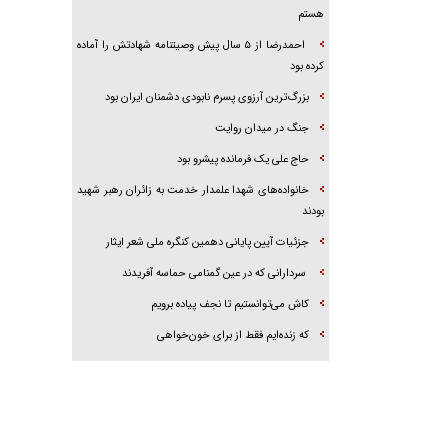
هستم
احمدرضا از ۵ سال پیش وصیتنامه شهادتش را آماده
کرده بود
بزرگ‌ترین آرزوی پسرم نابودی دشمنان ایران بود
جنگ در میدان روایت
حاج علی یک فرمانده پیشرو بود
خانواده‌های شهدا علمدار خدمت به زائران رهبر شهید
بودند
جزئیات آیین پایانی دهمین کنگره ملی شعر ایثار
سردارانی که در عین گمنامی حماسه آفریدند
کاش می‌توانستیم تا نجف پیاده برویم
که زنده‌ایم فقط از برای خون‌خواهی