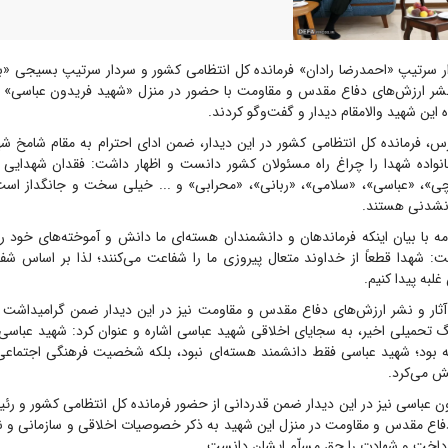
ر سرتیپ «احمدرضا رادان» فرمانده کل انتظامی کشور و سردار سرتیپ بسیجی «ب
 نشر ارزش‌های دفاع مقدس و مقاومت با حضور در منزل «شهید فریدون عباسی» 
 این شهید والامقام دیدار و گفت‌و‌گو کردند.
س، فرمانده کل انتظامی کشور در این دیدار، ضمن ادای احترام به مقام شامخ شهد
نواده شهدا را چراغ راه مسئولان کشور دانست و اظهار داشت: فقدان شهدایی
ی»، «عباسی»، «سلامی»، «ربانی»، «محرابی» و ... خیلی سخت و جانگداز است
رنشدنی هستند.
امه با بیان اینکه فرماندهان و دانشمندان هسته‌ای ما دانش و آموخته‌های‌ خود ر
فت: شهدا قطعاً از خداوند متعال پیروزی ما را شفاعت می‌کنند؛ لذا بر اساس ش
لبه پیدا کنیم.
ثار و نشر ارزش‌های دفاع مقدس و مقاومت نیز در این دیدار ضمن گرامیداشت ی
 تحمیلی اخیر، به سجایای اخلاقی شهید عباسی اشاره و عنوان کرد: شهید عباسی حق
ونه بود؛ شهید عباسی فقط دانشمند هسته‌ای نبود، بلکه شخصیت فرهنگی اجتماعی
قش می‌کرد.
عباسی نیز در این دیدار ضمن قدردانی از حضور فرمانده کل انتظامی کشور و رئی
فاع مقدس و مقاومت در منزل این شهید به ذکر خصوصیات اخلاقی و سازمانی و ن
داخت و شهادت را حق مسلّم ایشان دانست.