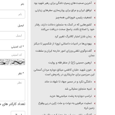
آخرین صحبت‌های پسرم دلتنگی برای رهبر شهید بود
نام
توافق ایران و عراق برای روان‌سازی سفر‌های زیارتی
تضعیف پلیس، فروپاشی همه‌چیز
کشور‌هایی که در کمک به متجاوز دخالت دارند، رفتار
ایمیل
خود را اصلاح نکنند، پاسخ سخت دریافت می‌کنند
زمان شارژ اعتبار کالابرگ تغییر کرد
یهودی‌ها در ادبیات داستانی اروپا؛ از شکسپیر تا دیکنز
* کد امنیتی
گفت‌وگوی تلفنی وزرای امور خارجه ایران و سلطنت
عمان
اربعین حسینی (ع) از منظر فقه و روایت
خون شهید خلبان کاظمی میثاق دوباره مردان آسمانی
* نظر
این سرزمین برای جان‌نثاری در راه وطن است
دلتنگی نکرد و در مسیر جهاد تا شهادت ماند
تنبیه متجاوز عملیاتی شد
ترامپ دوباره به پشت میانجی‌ها خزید
تسلیت عراقچی به دولت و ملت ژاپن در پی وقوع
تعداد کارکتر های م
زمین لرزه