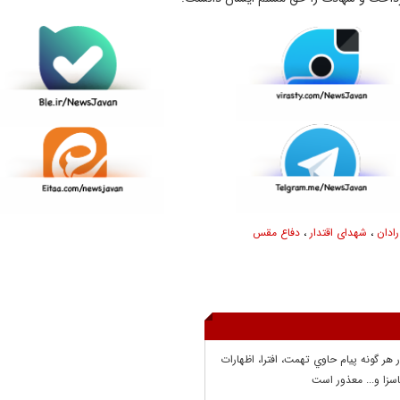
رادان
،
شهدای اقتدار
،
دفاع مقس
ر هر گونه پيام حاوي تهمت، افترا، اظهارات
سزا و... معذور است