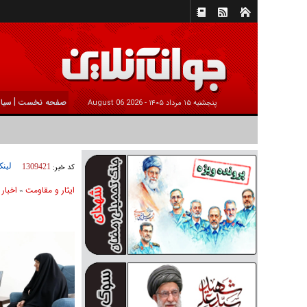
|
صفحه نخست
سیا
پنجشنبه ۱۵ مرداد ۱۴۰۵ -
2026 August 06
لینک
کد خبر:
1309421
ایثار و مقاومت
اخبار 
»