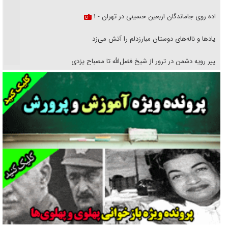
پیاده روی جاماندگان اربعین حسینی در تهران - ۱
فریاد‌ها و ناله‌های دوستان مبارزدلم را آتش می‌زد
تغییر رویه دشمن در ترور از شیخ فضل‌الله تا مصباح یزدی
خرید قسطی اولش خنده و آخرش گریه است!
فوتبال و آن «بالا»!
راهبرد غافلگیری با نسل جدید پهپاد‌ها
جنجال پزشکان تقلبی در صنعت زیبایی
یهودی‌ها در ادبیات داستانی اروپا؛ از شکسپیر تا دیکنز
گفت‌وگو با خواهر یکی از شهدای جنگ رمضان/ خواهرم فرمانده جهادی و
اهل خدمت بی‌منت بود