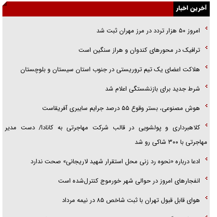
جزئیات شکنجه‌هایم فراتر از آن است که در بیان بگنجد!
آخرین اخبار
گزارش «جوان» از قوانین سخت‌گیرانه ۶ قاره در برابر یورش به پاسگاه‌های
امروز ۵۰ هزار تردد در مرز مهران ثبت شد
پلیس
ترافیک در محور‌های کندوان و هراز سنگین است
تحلیل ابعاد پیام رهبر انقلاب به حزب‌الله/ مقاومت نقشه راه آینده غرب آسیا
هلاکت اعضای یک تیم تروریستی در جنوب استان سیستان و بلوچستان
شرط جدید برای بازنشستگی اعلام شد
هوش مصنوعی، بستر وقوع ۵۵ درصد جرایم سایبری آفریقاست
کلاهبرداری و پولشویی در قالب شرکت مهاجرتی به کانادا/ دست مدیر
مهاجرتی با ۳۰۰ شاکی رو شد
ادعا درباره «نحوه رد زنی محل استقرار شهید لاریجانی» صحت ندارد
انفجار‌های امروز در حوالی شهر خورموج کنترل‌شده است
هوای قابل قبول تهران با ثبت شاخص ۸۵ در نیمه مرداد