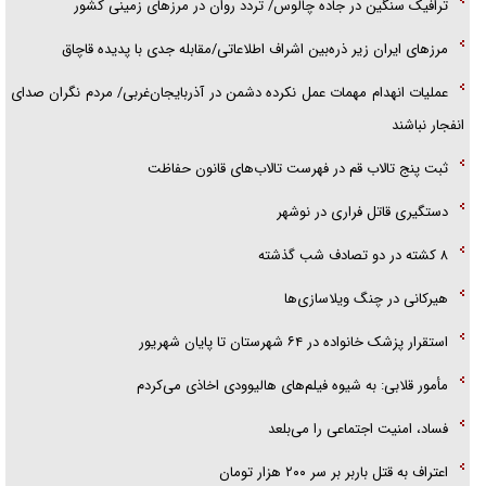
ترافیک سنگین در جاده چالوس/ تردد روان در مرز‌های زمینی کشور
مرز‌های ایران زیر ذره‌بین اشراف اطلاعاتی/مقابله جدی با پدیده قاچاق
عملیات انهدام مهمات عمل نکرده دشمن در آذربایجان‌غربی/ مردم نگران صدای
انفجار نباشند
ثبت پنج تالاب قم در فهرست تالاب‌های قانون حفاظت
دستگیری قاتل فراری در نوشهر
۸ کشته در دو تصادف شب گذشته
هیرکانی در چنگ ویلاسازی‌ها
‌استقرار پزشک خانواده در ۶۴ شهرستان تا پایان شهریور
مأمور قلابی: به شیوه فیلم‌های هالیوودی اخاذی می‌کردم
فساد، امنیت اجتماعی را می‌بلعد
‌‌اعتراف به قتل باربر بر سر ۲۰۰ هزار تومان