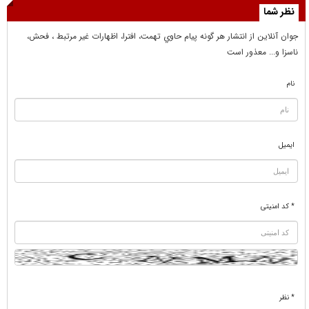
نظر شما
جوان آنلاين از انتشار هر گونه پيام حاوي تهمت، افترا، اظهارات غير مرتبط ، فحش،
ناسزا و... معذور است
نام
ایمیل
* کد امنیتی
* نظر