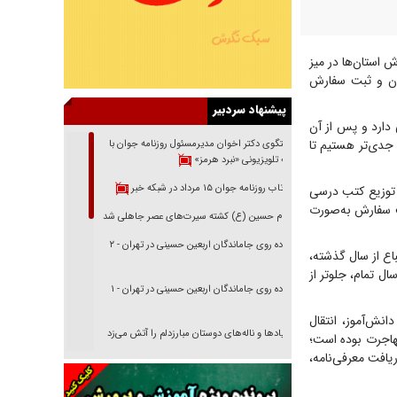
استان‌ها در میز
زان و ثبت سفارش
پیشنهاد سردبیر
ل ابتدایی دارد و پس از آن
ی جدی‌تر هستیم تا
گفتگوی دکتر اخوان مدیرمسئول روزنامه جوان با
برنامه تلویزیونی «نبرد هرمز»
بازتاب روزنامه جوان ۱۵ مرداد در شبکه خبر
 توزیع کتب درسی
ت سفارش به‌صورت
امام حسین (ع) کشته سیرت‌های عصر جاهلی شد
پیاده روی جاماندگان اربعین حسینی در تهران - ۲
اع از سال گذشته،
ت بیشتر و پوشش کامل‌تر انجام می‌شود؛ به‌گونه‌ای که اکنون عمده استان‌ها از نظر سنجش ۶ سال تمام، جلوتر از
پیاده روی جاماندگان اربعین حسینی در تهران - ۱
انش‌آموز، انتقال
فریاد‌ها و ناله‌های دوستان مبارزدلم را آتش می‌زد
هاجرت بوده است؛
ریافت معرفی‌نامه،
تغییر رویه دشمن در ترور از شیخ فضل‌الله تا مصباح
یزدی