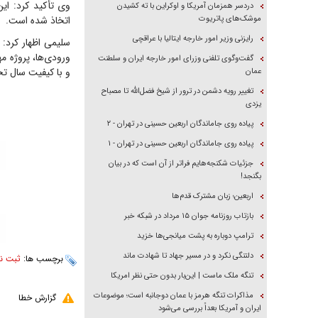
وی تأکید کرد: ای
دردسر همزمان آمریکا و اوکراین با ته کشیدن
موشک‌های پاتریوت
اتخاذ شده است.
رایزنی وزیر امور خارجه ایتالیا با عراقچی
سلیمی اظهار کرد:
ورودی‌ها، پروژه م
گفت‌وگوی تلفنی وزرای امور خارجه ایران و سلطنت
و با کیفیت سال ت
عمان
تغییر رویه دشمن در ترور از شیخ فضل‌الله تا مصباح
یزدی
پیاده روی جاماندگان اربعین حسینی در تهران - ۲
پیاده روی جاماندگان اربعین حسینی در تهران - ۱
جزئیات شکنجه‌هایم فراتر از آن است که در بیان
بگنجد!
اربعین؛ زبان مشترک قدم‌ها
بازتاب روزنامه جوان ۱۵ مرداد در شبکه خبر
ترامپ دوباره به پشت میانجی‌ها خزید
دلتنگی نکرد و در مسیر جهاد تا شهادت ماند
برچسب ها:
ثبت نا
تنگه ملک ماست | این‌بار بدون حتی نظر امریکا
مذاکرات تنگه هرمز با عمان دوجانبه است؛ موضوعات
گزارش خطا
ایران و آمریکا بعداً بررسی می‌شود