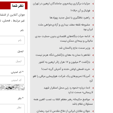
جزئیات برگزاری پیاده‌روی جاماندگان اربعین در تهران
نظر شما
فوتبال و آن «بالا»!
جوان آنلاين از انتشا
راهبرد غافلگیری با نسل جدید پهپاد‌ها
غير مرتبط ، فحش، نا
مشروطه نقطه عطف بیداری و آزادی‌خواهی ملت
ایران بود
نام
ادامه حیات بنگاه‌های اقتصادی بدون حمایت جدی
مالیاتی و بیمه‌ای ممکن نیست
وزیر صمت عازم پاکستان شد
ایمیل
تفاهم با عمان به معنای بازگشایی تنگه هرمز نیست
بازگشت ۳ میلیون و ۱۷ هزار زائر اربعین به کشور
خرید قسطی اولش خنده و آخرش گریه است!
* کد امنیتی
آمریکا تحریم‌های یک شرکت هواپیمایی عراقی را لغو
کرد
ادعا درباره «نحوه رد زنی محل استقرار شهید
لاریجانی» صحت ندارد
* نظر
مواضع حکیمانه رهبر معظم انقلاب، نصب العین همه
مسئولان نظام باشد
جولان عقابان ایرانی از دفاع مقدس تا نبرد رمضان