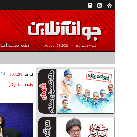
|
صفحه نخست
سیا
شنبه ۱۷ مرداد ۱۴۰۵ -
2026 August 08
لینک
کد خبر:
1308281
جامعه
اخبار كلی
»