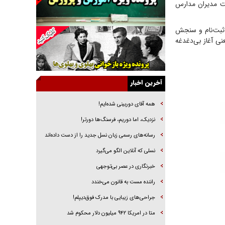
یت مدیران مدارس
خرید قسطی اولش خنده و آخرش گریه است!
فوتبال و آن «بالا»!
 ثبت‌نام و سنجش
راهبرد غافلگیری با نسل جدید پهپاد‌ها
نی آغاز بی‌دغدغه
جنجال پزشکان تقلبی در صنعت زیبایی
یهودی‌ها در ادبیات داستانی اروپا؛ از شکسپیر تا
دیکنز
آخرین اخبار
گفت‌وگو با خواهر یکی از شهدای جنگ رمضان/
خواهرم فرمانده جهادی و اهل خدمت بی‌منت بود
همه آقای دوربینی شده‌ایم!
جزئیات شکنجه‌هایم فراتر از آن است که در بیان
نزدیک، اما دوریم، فرسنگ‌ها دورتر!
بگنجد!
رسانه‌های رسمی زبان نسل جدید را از دست داده‌اند
گزارش «جوان» از قوانین سخت‌گیرانه ۶ قاره در
نسلی که آنلاین الگو می‌گیرد
برابر یورش به پاسگاه‌های پلیس
‌خبرنگاری در عصر بی‌توجهی
راننده مست به قانون می‌خندد
جراحی‌های زیبایی با مدرک فوق‌دیپلم!
متا در امریکا ۹۴۲ میلیون دلار محکوم شد