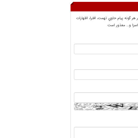
ر هر گونه پيام حاوي تهمت، افترا، اظهارات
سزا و... معذور است