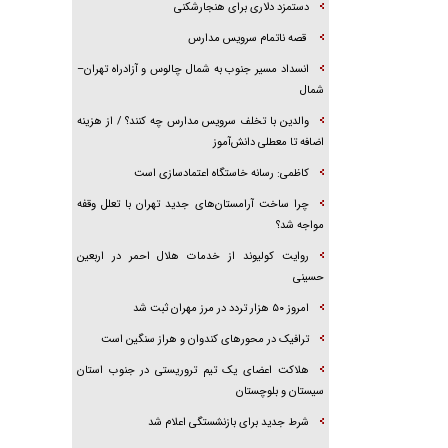
دستمزد دلاری برای هنجارشکنی
قصه ناتمام سرویس مدارس
انسداد مسیر جنوب به شمال چالوس و آزادراه تهران–
شمال
والدین با تخلف سرویس مدارس چه کنند؟ / از هزینه
اضافه تا معطلی دانش‌آموز
کاظمی: رسانه خاستگاه اعتمادسازی است
چرا ساخت آرامستان‌های جدید تهران با تعلل وقفه
مواجه شد؟
روایت کولیوند از خدمات هلال احمر در اربعین
حسینی
امروز ۵۰ هزار تردد در مرز مهران ثبت شد
ترافیک در محور‌های کندوان و هراز سنگین است
هلاکت اعضای یک تیم تروریستی در جنوب استان
سیستان و بلوچستان
شرط جدید برای بازنشستگی اعلام شد