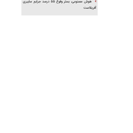
هوش مصنوعی، بستر وقوع ۵۵ درصد جرایم سایبری
آفریقاست