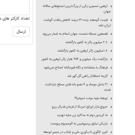
اربعین حسینی؛ یکی از بزرگ‌ترین تجمع‌های سالانه
جهان
تعداد کارکتر های م
قیمت گوسفند زنده ۳۰ درصد کاهش یافت؛ گوشت
ارزان نشد
فلسطین مسئله نخست جهان اسلام به شمار می‌رود
۲.۸ میلیون زائر به کشور بازگشتند
۱.۸میلیون زائر اربعین به کشور بازگشتند
بازگشت یک میلیون و ۹۷۴ هزار زائر اربعین به کشور
فرهنگ با بخشنامه و نگاه قیم‌مآبانه اصلاح نمی‌شود
گزینه استقلال راهی گل گهر شد
۲۱ عامل موساد و ۴ عضو باند‌های مسلح بازداشت
شدند
توطئه علیه دولت اسپانیا؟!
خروج بازار اوراق امریکا از فرمان فدرال رزرو
نه کریدور دوم نه مذاکره زیر سایه تهدید
بازیکن سابق پرسپولیس به آلومینیوم پیوست
البرز، الگوی تاب‌آوری ملی و شتاب در مسیر توسعه