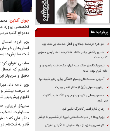
جوان آنلاین:
محمد 
تخصصی پروژه مهر،
پربازدید ها
به‌موقع کتب درسی
خواهرم فرمانده جهادی و اهل خدمت بی‌منت بود
استان‌های خراسان ش
ادعای واکنش رهبر معظم انقلاب به نامه رئیس جمهور
ثبت سفارش‌ها به‌م
کذب است
سلیمی عنوان کرد:
نیویورک‌تایمز: جنگ علیه ایران یک باخت راهبردی و
داشتیم که امسال 
مایه شرم بوده است
دقیق و سریع‌تر این
آخرین صحبت‌های پسرم دلتنگی برای رهبر شهید بود
وی ادامه داد: میز
اربعین حسینی (ع) از منظر فقه و روایت
محسن رضایی: کریدور دومی در تنگه هرمز گشوده
تقویم پیش‌بینی‌ش
نمی‌شود
مدیرکل ارزیابی عم
زمان شارژ اعتبار کالابرگ تغییر کرد
مسئولیت تشخیص اق
یهودی‌ها در ادبیات داستانی اروپا؛ از شکسپیر تا دیکنز
به‌گونه‌ای که دانش
قادر به ثبت‌نام در
کنوانسیون خزر، از ابهام حقوقی تا نگرانی امنیتی