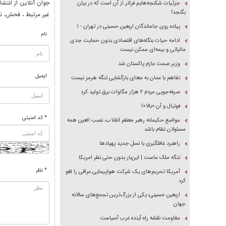
جوان آنلاين از انتشا
جزئیات شکنجه‌هایم فراتر از آن است که در بیان
بگنجد!
غير مرتبط ، فحش، نا
پیاده روی جاماندگان اربعین حسینی در تهران - ۱
نام
ادامه حیات بنگاه‌های اقتصادی بدون حمایت جدی
مالیاتی و بیمه‌ای ممکن نیست
وزیر صمت عازم پاکستان شد
ایمیل
تفاهم با عمان به معنای بازگشایی تنگه هرمز نیست
صرفه‌جویی مردم ۲ هزار مگاوات برق تولید کرد
فوتبال و آن «بالا»!
* کد امنیتی
مواضع حکیمانه رهبر معظم انقلاب، نصب العین همه
مسئولان نظام باشد
راهبرد غافلگیری با نسل جدید پهپاد‌ها
تنگه ملک ماست | این‌بار بدون حتی نظر امریکا
* نظر
آمریکا تحریم‌های یک شرکت هواپیمایی عراقی را لغو
کرد
اربعین حسینی؛ یکی از بزرگ‌ترین تجمع‌های سالانه
جهان
مقاومت نقشه راه آینده غرب آسیاست