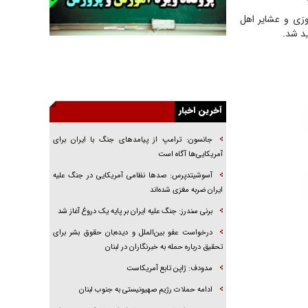
راهبرد غافلگیری با نسل جدید پهپاد‌ها
زی و عشایر اهل
ید شد.
جنجال پزشکان تقلبی در صنعت زیبایی
یهودی‌ها در ادبیات داستانی اروپا؛ از شکسپیر تا
دیکنز
گفت‌وگو با خواهر یکی از شهدای جنگ رمضان/
خواهرم فرمانده جهادی و اهل خدمت بی‌منت بود
آخرین اخبار
جزئیات شکنجه‌هایم فراتر از آن است که در بیان
جانسون: ترامپ از پیامد‌های جنگ با ایران برای
بگنجد!
آمریکایی‌ها آگاه است
گزارش «جوان» از قوانین سخت‌گیرانه ۶ قاره در
آسوشیتدپرس: صد‌ها نظامی آمریکایی در جنگ علیه
برابر یورش به پاسگاه‌های پلیس
ایران ضربه مغزی شده‌اند
تحلیل ابعاد پیام رهبر انقلاب به حزب‌الله/ مقاومت
نقشه راه آینده غرب آسیا
برنی سندرز: جنگ علیه ایران بر پایه یک دروغ آغاز شد
درخواست عفو بین‌الملل و دیده‌بان حقوق بشر برای
تحقیق درباره حمله به خبرنگاران در لبنان
مدودف: ژاپن تابع آمریکاست
ادامه حملات رژیم صهیونیستی به جنوب لبنان