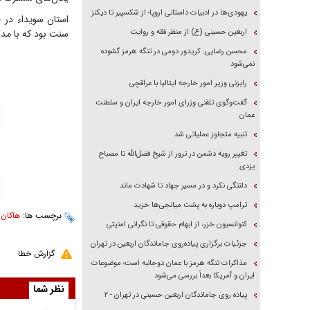
یهودی‌ها در ادبیات داستانی اروپا؛ از شکسپیر تا دیکنز
استان سویداء در
اربعین حسینی (ع) از منظر فقه و روایت
سنت بود که با مدا
محسن رضایی: کریدور دومی در تنگه هرمز گشوده
نمی‌شود
رایزنی وزیر امور خارجه ایتالیا با عراقچی
گفت‌وگوی تلفنی وزرای امور خارجه ایران و سلطنت
عمان
تنبیه متجاوز عملیاتی شد
تغییر رویه دشمن در ترور از شیخ فضل‌الله تا مصباح
یزدی
دلتنگی نکرد و در مسیر جهاد تا شهادت ماند
ترامپ دوباره به پشت میانجی‌ها خزید
برچسب ها:
هاکان 
کنوانسیون خزر، از ابهام حقوقی تا نگرانی امنیتی
جزئیات برگزاری پیاده‌روی جاماندگان اربعین در تهران
گزارش خطا
مذاکرات تنگه هرمز با عمان دوجانبه است؛ موضوعات
ایران و آمریکا بعداً بررسی می‌شود
نظر شما
پیاده روی جاماندگان اربعین حسینی در تهران - ۲