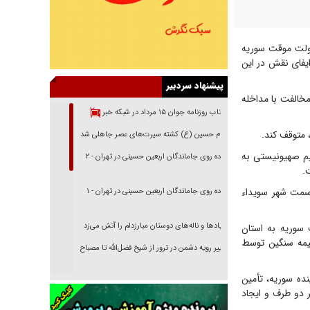
دولت موقت سوریه
 ایفای نقش در این
پیشنهاد سردبیر
خالفت با مداخله
بازتاب روزنامه جوان ۱۵ مرداد در شبکه خبر
، متوقف کند.
امام حسین (ع) کشته سیرت‌های عصر جاهلی شد
یم صهیونیستی به
پیاده روی جاماندگان اربعین حسینی در تهران - ۲
.
‌سمت شهر سویداء
پیاده روی جاماندگان اربعین حسینی در تهران - ۱
فریاد‌ها و ناله‌های دوستان مبارزدلم را آتش می‌زد
 سوریه به استان
یمه سنگین توسط
تغییر رویه دشمن در ترور از شیخ فضل‌الله تا مصباح
یزدی
ده سوریه، تأمین
خرید قسطی اولش خنده و آخرش گریه است!
ر دو طرف و ایجاد
فوتبال و آن «بالا»!