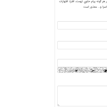
ر هر گونه پيام حاوي تهمت، افترا، اظهارات
سزا و... معذور است