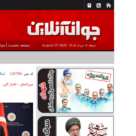
|
صفحه نخست
سیا
جمعه ۱۶ مرداد ۱۴۰۵ -
2026 August 07
لینک
کد خبر:
1307991
بين‌الملل
اخبار كلی
»