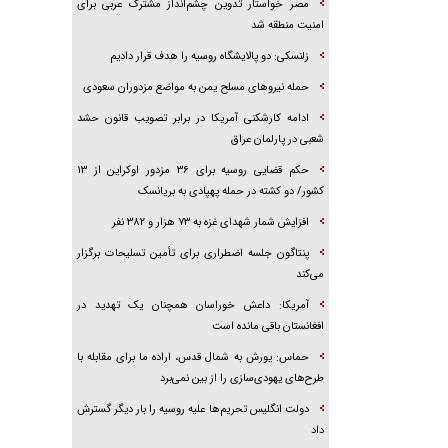
مصر خواستار تدوین چشم‌انداز مشترک عربی برای
امنیت منطقه شد
زلنسکی: دو پالایشگاه روسیه را هدف قرار دادیم
حمله نیرو‌های مسلح یمن به مواضع مزدوران سعودی
ادامه کارشکنی آمریکا در برابر تصویب قانون حشد
شعبی در پارلمان عراق
حکم قضایی روسیه برای ۳۶ مزدور اوکراین از ۱۳
کشور/ دو کشته در حمله پهپادی به بریانسک
افزایش شمار شهدای غزه به ۷۳ هزار و ۳۸۲ نفر
پنتاگون جلسه اضطراری برای تأمین تسلیحات برگزار
می‌کند
آمریکا: داعش خوراسان همچنان یک تهدید در
افغانستان باقی مانده است
حماس: یورش به شمال قدس، اراده ما برای مقابله با
طرح‌های یهودی‌سازی را از بین نمی‌برد
دولت انگلیس تحریم‌ها علیه روسیه را بار دیگر گسترش
داد