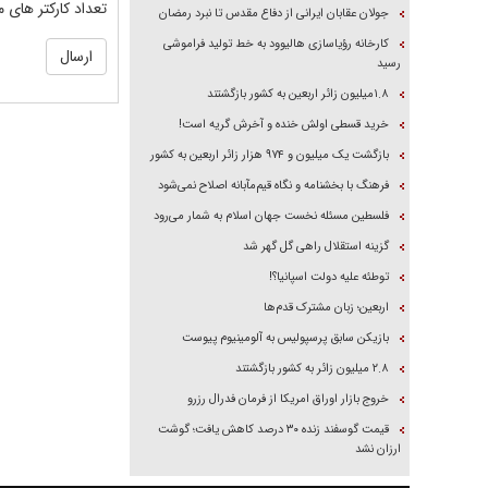
تعداد کارکتر های م
جولان عقابان ایرانی از دفاع مقدس تا نبرد رمضان
کارخانه رؤیاسازی هالیوود به خط تولید فراموشی
رسید
۱.۸میلیون زائر اربعین به کشور بازگشتند
خرید قسطی اولش خنده و آخرش گریه است!
بازگشت یک میلیون و ۹۷۴ هزار زائر اربعین به کشور
فرهنگ با بخشنامه و نگاه قیم‌مآبانه اصلاح نمی‌شود
فلسطین مسئله نخست جهان اسلام به شمار می‌رود
گزینه استقلال راهی گل گهر شد
توطئه علیه دولت اسپانیا؟!
اربعین؛ زبان مشترک قدم‌ها
بازیکن سابق پرسپولیس به آلومینیوم پیوست
۲.۸ میلیون زائر به کشور بازگشتند
خروج بازار اوراق امریکا از فرمان فدرال رزرو
قیمت گوسفند زنده ۳۰ درصد کاهش یافت؛ گوشت
ارزان نشد