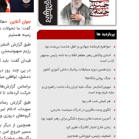
جوان آنلاین:
«هاکا
گفت: ما تحولات سور
پربازدید ها
زمینه هستیم.
طبق گزارش النشره
خواهرم فرمانده جهادی و اهل خدمت بی‌منت بود
رژیم صهیونیستی د
ادعای واکنش رهبر معظم انقلاب به نامه رئیس جمهور
فیدان گفت: باید کا
کذب است
در پی چند روز در
یازدهمین دوره مسابقات رباتیک دانش آموزی کشور
دمشق، توافقی میا
جنگ روانی تنگه‌ها!
براساس گزارش‌های
نیویورک‌تایمز: جنگ علیه ایران یک باخت راهبردی و
حرکت کرده‌اند تا ام
مایه شرم بوده است
هر شبش شب قدر بود
طبق گزارش رسانه‌
سویداء، ادغام ن
الگوی وحدت‌آفرین در ادراک سیاست خارجی
گروه‌های دروزی و
آخرین صحبت‌های پسرم دلتنگی برای رهبر شهید بود
همچنین از دیگر ب
زمان شارژ اعتبار کالابرگ تغییر کرد
مسیر خروج امن برا
تضعیف پلیس، فروپاشی همه‌چیز
یگان‌های مشترک ام