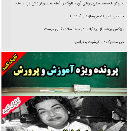
گفت‌وگو با محمد فیلی/ وقتی آن دیالوگ را گفتم فیلمبردار غش کرد و افتاد
نوجوانانی که ربات می‌سازند و آینده را
هیچ‌کس بیشتر از زیدآبادی در خطر ساده‌انگاری نیست
رقص مشترک دن کیشوت و ترامپ
دنده دولت به واگذاری مسئله‌دار ایران‌خودرو/ خصوصی‌سازی یا انحصار؟
غریزه‌ی بقا و آقای باقی و رفقا
جراحی‌های زیبایی با مدرک فوق‌دیپلم! + گفت‌وگو با متهم
گفت‌وگو با همسر یکی از شهدای جنگ رمضان/ پیکر بی‌سر شهید را از
انگشت‌های پا شناسایی کردیم
نسلی که آنلاین الگو می‌گیرد
گفت‌وگو با آیت‌الله جاودان/ جفای مخالفان مکانت معنوی رهبر شهید را