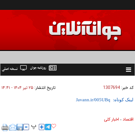
روزنامه جوان
نسخه اصلی
Toggle
navigation
کد خبر:
1307694
تاریخ انتشار:
۲۵ تير ۱۴۰۴ - ۱۴:۴۱
لینک کوتاه:
اقتصاد
اخبار کلی
»