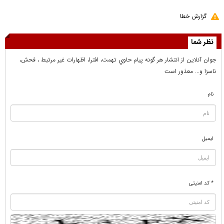
گزارش خطا
نظر شما
جوان آنلاين از انتشار هر گونه پيام حاوي تهمت، افترا، اظهارات غير مرتبط ، فحش،
ناسزا و... معذور است
نام
ایمیل
* کد امنیتی