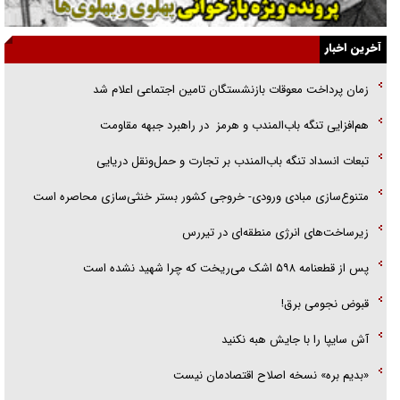
ارتقا می‌داد
آخرین اخبار
راننده مست به قانون می‌خندد
زمان پرداخت معوقات بازنشستگان تامین اجتماعی اعلام شد
همه آقای دوربینی شده‌ایم!
هم‌افزایی تنگه باب‌المندب و هرمز در راهبرد جبهه مقاومت
قصه ناتمام سرویس مدارس
تبعات انسداد تنگه باب‌المندب بر تجارت و حمل‌ونقل دریایی
آیا مقاومت فلسطین خلع‌سلاح می‌شود؟
متنوع‌سازی مبادی ورودی- خروجی کشور بستر خنثی‌سازی محاصره است
زیرساخت‌های انرژی منطقه‌ای در تیررس
پس از قطعنامه ۵۹۸ اشک می‌ریخت که چرا شهید نشده است
قبوض نجومی برق!
آش سایپا را با جایش هبه نکنید
«بدیم بره» نسخه اصلاح اقتصادمان نیست