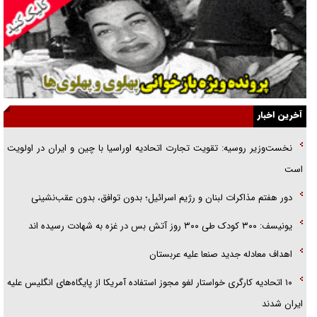
راهبرد غافلگیری با نسل جدید پهپاد‌ها
جنجال پزشکان تقلبی در صنعت زیبایی
یهودی‌ها در ادبیات داستانی اروپا؛ از شکسپیر تا دیکنز
گفت‌وگو با خواهر یکی از شهدای جنگ رمضان/ خواهرم فرمانده جهادی و
آخرین اخبار
اهل خدمت بی‌منت بود
نخست‌وزیر روسیه:‌ تقویت تجارت اتحادیه اوراسیا با چین و ایران در اولویت
جزئیات شکنجه‌هایم فراتر از آن است که در بیان بگنجد!
است
گزارش «جوان» از قوانین سخت‌گیرانه ۶ قاره در برابر یورش به پاسگاه‌های
دور هفتم مذاکرات لبنان و رژیم اسرائیل؛ بدون توافق، بدون عقب‌نشینی
پلیس
یونیسف: ۳۰۰ کودک طی ۳۰۰ روز آتش بس در غزه به شهادت رسیده اند
اهداف معادله جدید صنعا علیه عربستان
۱۰ اتحادیه کارگری خواستار لغو مجوز استفاده آمریکا از پایگاه‌های انگلیس علیه
ایران شدند