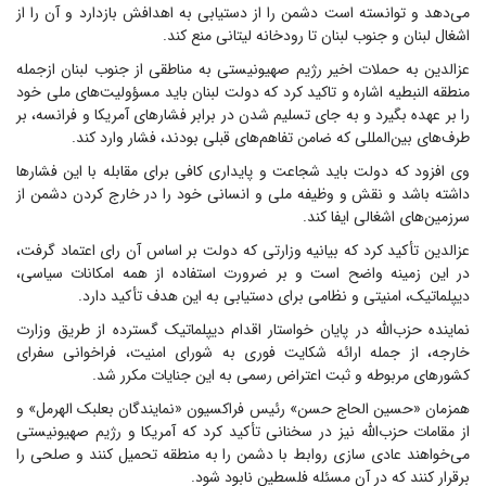
می‌دهد و توانسته است دشمن را از دستیابی به اهدافش بازدارد و آن را از
اشغال لبنان و جنوب لبنان تا رودخانه لیتانی منع کند.
عزالدین به حملات اخیر رژیم صهیونیستی به مناطقی از جنوب لبنان ازجمله
منطقه النبطیه اشاره و تاکید کرد که دولت لبنان باید مسؤولیت‌های ملی خود
را بر عهده بگیرد و به جای تسلیم شدن در برابر فشارهای آمریکا و فرانسه، بر
طرف‌های بین‌المللی که ضامن تفاهم‌های قبلی بودند، فشار وارد کند.
وی افزود که دولت باید شجاعت و پایداری کافی برای مقابله با این فشارها
داشته باشد و نقش و وظیفه ملی و انسانی خود را در خارج کردن دشمن از
سرزمین‌های اشغالی ایفا کند.
عزالدین تأکید کرد که بیانیه وزارتی که دولت بر اساس آن رای اعتماد گرفت،
در این زمینه واضح است و بر ضرورت استفاده از همه امکانات سیاسی،
دیپلماتیک، امنیتی و نظامی برای دستیابی به این هدف تأکید دارد.
نماینده حزب‌الله در پایان خواستار اقدام دیپلماتیک گسترده از طریق وزارت
خارجه، از جمله ارائه شکایت فوری به شورای امنیت، فراخوانی سفرای
کشورهای مربوطه و ثبت اعتراض رسمی به این جنایات مکرر شد.
همزمان «حسین الحاج حسن» رئیس فراکسیون «نمایندگان بعلبک الهرمل» و
از مقامات حزب‌الله نیز در سخنانی تأکید کرد که آمریکا و رژیم صهیونیستی
می‌خواهند عادی سازی روابط با دشمن را به منطقه تحمیل کنند و صلحی را
برقرار کنند که در آن مسئله فلسطین نابود شود.