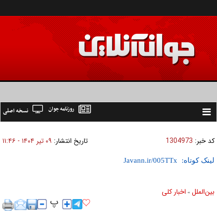
روزنامه جوان
نسخه اصلی
Toggle
navigation
کد خبر:
1304973
تاریخ انتشار:
۰۹ تير ۱۴۰۴ - ۱۱:۴۶
لینک کوتاه:
بين‌الملل
اخبار كلی
»