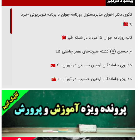
پیشنهاد سردبیر
گفتگوی دکتر اخوان مدیرمسئول روزنامه جوان با برنامه تلویزیونی «نبرد
هرمز»
بازتاب روزنامه جوان ۱۵ مرداد در شبکه خبر
امام حسین (ع) کشته سیرت‌های عصر جاهلی شد
پیاده روی جاماندگان اربعین حسینی در تهران - ۲
پیاده روی جاماندگان اربعین حسینی در تهران - ۱
فریاد‌ها و ناله‌های دوستان مبارزدلم را آتش می‌زد
تغییر رویه دشمن در ترور از شیخ فضل‌الله تا مصباح یزدی
خرید قسطی اولش خنده و آخرش گریه است!
فوتبال و آن «بالا»!