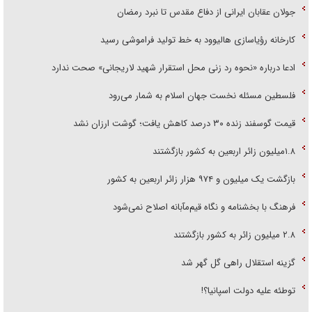
جولان عقابان ایرانی از دفاع مقدس تا نبرد رمضان
کارخانه رؤیاسازی هالیوود به خط تولید فراموشی رسید
ادعا درباره «نحوه رد زنی محل استقرار شهید لاریجانی» صحت ندارد
فلسطین مسئله نخست جهان اسلام به شمار می‌رود
قیمت گوسفند زنده ۳۰ درصد کاهش یافت؛ گوشت ارزان نشد
۱.۸میلیون زائر اربعین به کشور بازگشتند
بازگشت یک میلیون و ۹۷۴ هزار زائر اربعین به کشور
فرهنگ با بخشنامه و نگاه قیم‌مآبانه اصلاح نمی‌شود
۲.۸ میلیون زائر به کشور بازگشتند
گزینه استقلال راهی گل گهر شد
توطئه علیه دولت اسپانیا؟!