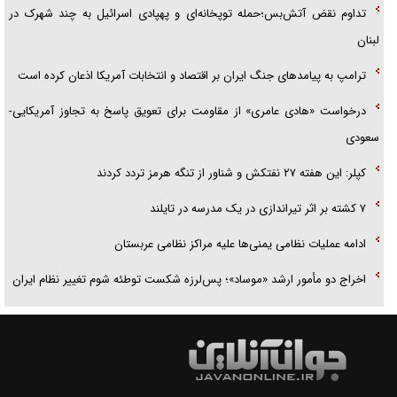
تداوم نقض آتش‌بس؛حمله توپخانه‌ای و پهپادی اسرائیل به چند شهرک در
لبنان
ترامپ به پیامدهای جنگ ایران بر اقتصاد و انتخابات آمریکا اذعان کرده است
درخواست «هادی عامری» از مقاومت برای تعویق پاسخ به تجاوز آمریکایی-
سعودی
کپلر: این هفته ۲۷ نفتکش و شناور از تنگه هرمز تردد کردند
۷ کشته بر اثر تیراندازی در یک مدرسه در تایلند
ادامه عملیات نظامی یمنی‌ها علیه مراکز نظامی عربستان
اخراج دو مأمور ارشد «موساد»؛ پس‌لرزه شکست توطئه شوم تغییر نظام ایران