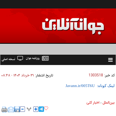
روزنامه جوان
نسخه اصلی
Toggle
navigation
کد خبر:
1303518
تاریخ انتشار:
۳۱ خرداد ۱۴۰۴ - ۰۸:۴۸
لینک کوتاه:
بين‌الملل
اخبار كلی
»