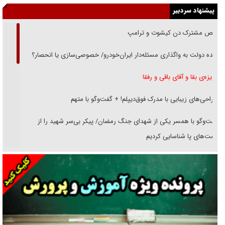
پیشنهاد سردبیر
رقص مشترک دن کیشوت و ترامپ
دنده دولت به واگذاری مسئله‌دار ایران‌خودرو/ خصوصی‌سازی یا انحصار؟
غریزه‌ی بقا و آقای باقی و رفقا
جراحی‌های زیبایی با مدرک فوق‌دیپلم! + گفت‌وگو با متهم
گفت‌وگو با همسر یکی از شهدای جنگ رمضان/ پیکر بی‌سر شهید را از
انگشت‌های پا شناسایی کردیم
نسلی که آنلاین الگو می‌گیرد
گفت‌وگو با آیت‌الله جاودان/ جفای مخالفان مکانت معنوی رهبر شهید را
ارتقا می‌داد
راننده مست به قانون می‌خندد