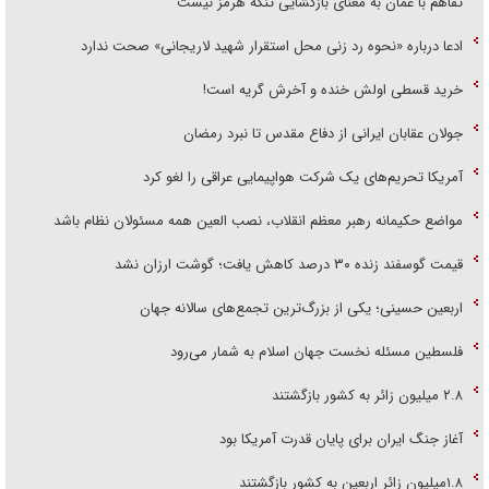
تفاهم با عمان به معنای بازگشایی تنگه هرمز نیست
ادعا درباره «نحوه رد زنی محل استقرار شهید لاریجانی» صحت ندارد
خرید قسطی اولش خنده و آخرش گریه است!
جولان عقابان ایرانی از دفاع مقدس تا نبرد رمضان
آمریکا تحریم‌های یک شرکت هواپیمایی عراقی را لغو کرد
مواضع حکیمانه رهبر معظم انقلاب، نصب العین همه مسئولان نظام باشد
قیمت گوسفند زنده ۳۰ درصد کاهش یافت؛ گوشت ارزان نشد
اربعین حسینی؛ یکی از بزرگ‌ترین تجمع‌های سالانه جهان
فلسطین مسئله نخست جهان اسلام به شمار می‌رود
۲.۸ میلیون زائر به کشور بازگشتند
آغاز جنگ ایران برای پایان قدرت آمریکا بود
۱.۸میلیون زائر اربعین به کشور بازگشتند