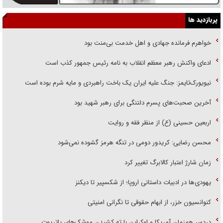
پربازدید ها
خواهرم فرمانده جهادی و اهل خدمت بی‌منت بود
ادعای واکنش رهبر معظم انقلاب به نامه رئیس جمهور کذب است
نیویورک‌تایمز: جنگ علیه ایران یک باخت راهبردی و مایه شرم بوده است
آخرین صحبت‌های پسرم دلتنگی برای رهبر شهید بود
اربعین حسینی (ع) از منظر فقه و روایت
محسن رضایی: کریدور دومی در تنگه هرمز گشوده نمی‌شود
زمان شارژ اعتبار کالابرگ تغییر کرد
یهودی‌ها در ادبیات داستانی اروپا؛ از شکسپیر تا دیکنز
کنوانسیون خزر، از ابهام حقوقی تا نگرانی امنیتی
دردسر همزمان آمریکا و اوکراین با ته کشیدن موشک‌های پاتریوت