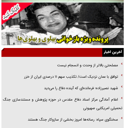
همه آقای دوربینی شده‌ایم!
قصه ناتمام سرویس مدارس
آیا مقاومت فلسطین خلع‌سلاح می‌شود؟
الگوی وحدت‌آفرین در ادراک سیاست خارجی
آخرین اخبار
گفتگوی دکتر اخوان مدیرمسئول روزنامه جوان با برنامه تلویزیونی «نبرد
مصلحتی بالاتر از وحدت و انسجام نیست
هرمز»
توافق با عمان نزدیک است/ تکذیب سهم ۱۱ درصدی ایران از خزر
امام حسین (ع) کشته سیرت‌های عصر جاهلی شد
شهید نصیرزاده؛ فرمانده‌ای که آینده دفاع را می‌دید
فریاد‌ها و ناله‌های دوستان مبارزدلم را آتش می‌زد
اعلام آمادگی مرکز اسناد دفاع مقدس در حوزه پژوهش و مستندسازی جنگ
تحمیلی امریکایی صهیونی
سخنگوی سپاه: رسانه‌ها امروز بخشی از سازوکار جنگ هستند