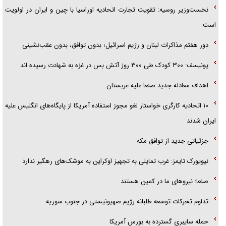
نخست‌وزیر روسیه:‌ تقویت تجارت اتحادیه اوراسیا با چین و ایران در اولویت
جزئیات شکنجه‌هایم فراتر از آن است که در بیان بگنجد!
است
گزارش «جوان» از قوانین سخت‌گیرانه ۶ قاره در برابر یورش به پاسگاه‌های
دور هفتم مذاکرات لبنان و رژیم اسرائیل؛ بدون توافق، بدون عقب‌نشینی
پلیس
یونیسف: ۳۰۰ کودک طی ۳۰۰ روز آتش بس در غزه به شهادت رسیده اند
اهداف معادله جدید صنعا علیه عربستان
۱۰ اتحادیه کارگری خواستار لغو مجوز استفاده آمریکا از پایگاه‌های انگلیس علیه
ایران شدند
جزئیاتی جدید از توافق مکه
نیویورک تایمز: غرب تمایلی به تجهیز اوکراین به موشک‌های رهگیر ندارد
صنعا: نیروهای ما در کمین‌ هستند
تداوم تحرکات توسعه طلبانه رژیم صهیونیستی در جنوب سوریه
حمله سایبری گسترده به بورس آمریکا