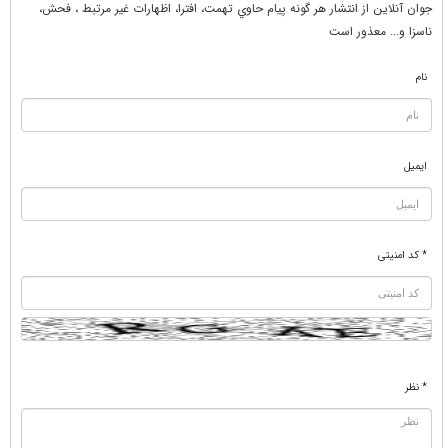
جوان آنلاين از انتشار هر گونه پيام حاوي تهمت، افترا، اظهارات غير مرتبط ، فحش،
ناسزا و... معذور است
نام
ایمیل
* کد امنیتی
* نظر