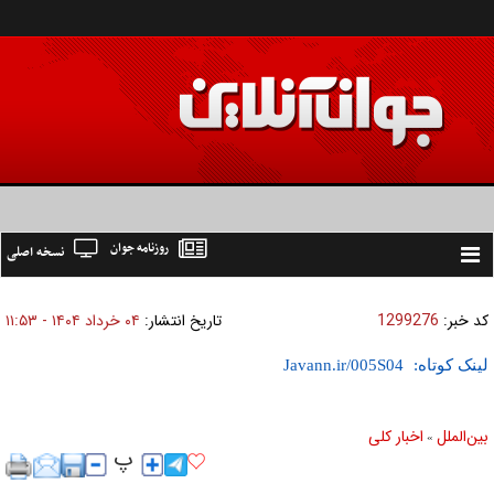
روزنامه جوان
نسخه اصلی
Toggle
navigation
کد خبر:
1299276
تاریخ انتشار:
۰۴ خرداد ۱۴۰۴ - ۱۱:۵۳
لینک کوتاه:
بين‌الملل
اخبار كلی
»