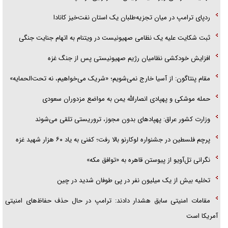
ردپای ترامپ در میان تجزیه‌طلبان یک استان نفت‌خیز کانادا
ثبت شکایت علیه یک نظامی صهیونیست در ویتنام به اتهام جنایت جنگی
افزایش خودکشی نظامیان رژیم صهیونیستی پس از جنگ غزه
مقام پنتاگون: از آسیا خارج نمی‌شویم؛ «شریک می‌خواهیم، نه تحت‌الحمایه»
حمله موشکی و پهپادی انصارالله یمن به مواضع مزدوران سعودی
وزارت کشور عراق: پهپادهای بدون مجوز، تروریستی تلقی می‌شوند
پرچم فلسطین در جشنواره لوکارنو بالا رفت؛ کفنی به یاد ۶۰ هزار شهید غزه
نگرانی تل‌آویو از پیوستن قاهره به «توافق مکه»
تخلیه بیش از یک میلیون نفر در پی طوفان شدید در چین
مقامات امنیتی سابق هشدار دادند: ترامپ در حال حذف حفاظ‌های امنیتی
آمریکا است