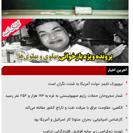
جراحی‌های زیبایی با مدرک فوق‌دیپلم! + گفت‌وگو با متهم
گفت‌وگو با همسر یکی از شهدای جنگ رمضان/ پیکر بی‌سر شهید را از
انگشت‌های پا شناسایی کردیم
نسلی که آنلاین الگو می‌گیرد
گفت‌وگو با آیت‌الله جاودان/ جفای مخالفان مکانت معنوی رهبر شهید را
ارتقا می‌داد
آخرین اخبار
راننده مست به قانون می‌خندد
نیویورک تایمز: دولت آمریکا به شدت نگران است
همه آقای دوربینی شده‌ایم!
شمار مجروحان حملات رژیم صهیونیستی به غزه به ۱۷۴ هزار و ۲۵۶ نفر رسید
قصه ناتمام سرویس مدارس
الکعبی: مقاومت عراق با سرقت نفت و تاراج کشور مقابله می‌کند
آیا مقاومت فلسطین خلع‌سلاح می‌شود؟
کارشناس اسپانیایی: بحران سئوتا کار اسرائیل و آمریکا بود
تهدید دمکراسی زیر سایه افزایش اقتدارگرایی ترامپ