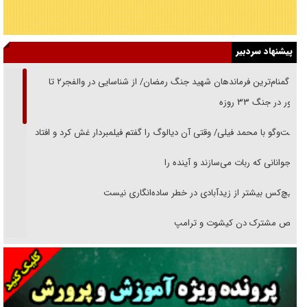
پیشنهاد سردبیر
از گمنام‌ترین فرماندهان شهید جنگ رمضان/ از شناسایی در والفجر۲ تا
حضور در جنگ ۳۳ روزه
گفت‌وگو با محمد فیلی/ وقتی آن دیالوگ را گفتم فیلمبردار غش کرد و افتاد
نوجوانانی که ربات می‌سازند و آینده را
هیچ‌کس بیشتر از زیدآبادی در خطر ساده‌انگاری نیست
رقص مشترک دن کیشوت و ترامپ
دنده دولت به واگذاری مسئله‌دار ایران‌خودرو/ خصوصی‌سازی یا انحصار؟
غریزه‌ی بقا و آقای باقی و رفقا