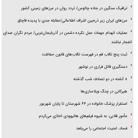
تحلیل ابعاد پیام رهبر انقلاب به حزب‌الله/ مقاومت نقشه راه آینده غرب آسیا
ترافیک سنگین در جاده چالوس/ تردد روان در مرز‌های زمینی کشور
گفت‌و‌گو اختصاصی با همسر فرمانده شهید حزب‌الله لبنان/ هر شبش شب
مرز‌های ایران زیر ذره‌بین اشراف اطلاعاتی/مقابله جدی با پدیده قاچاق
قدر بود
عملیات انهدام مهمات عمل نکرده دشمن در آذربایجان‌غربی/ مردم نگران صدای
انفجار نباشند
ثبت پنج تالاب قم در فهرست تالاب‌های قانون حفاظت
دستگیری قاتل فراری در نوشهر
۸ کشته در دو تصادف شب گذشته
هیرکانی در چنگ ویلاسازی‌ها
‌استقرار پزشک خانواده در ۶۴ شهرستان تا پایان شهریور
مأمور قلابی: به شیوه فیلم‌های هالیوودی اخاذی می‌کردم
فساد، امنیت اجتماعی را می‌بلعد