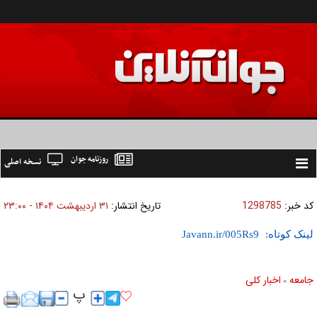
روزنامه جوان
نسخه اصلی
Toggle
navigation
کد خبر:
1298785
تاریخ انتشار:
۳۱ ارديبهشت ۱۴۰۴ - ۲۳:۰۰
لینک کوتاه:
جامعه
اخبار كلی
»