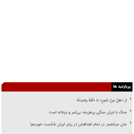
پربازدید ها
از «هَلْ مِنْ ناصِرٍ» تا «اُمَّةً واحِدَةً»
جنگ با ایران جنگی پرهزینه، بی‌ثمر و بزدلانه است
جان مرشایمر: در تمام اهدافمان در برابر ایران شکست خوردیم!