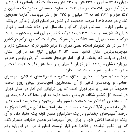
تهران به ۱۳ میلیون و ۲۶۷ هزار و ۶۳۷ نفر رسیده‌است که براساس برآورد‌های
مرکز آمار ایران پایتخت در سال ۱۴۰۳ با تفاوت جمعیتی حدود یک میلیون و
۱۵۷ هزار و ۳۶۳ نفر به ۱۴ میلیون و ۴۲۵ هزار نفر می‌رسد. آمار‌ها همچنین
نشان می‌دهد 16/6 درصد جمعیت کل کشور در استان تهران زندگی می‌کنند.
براساس گزارش استاندار تهران که آبان ماه سال قبل اعلام شد، استان تهران
دارای ۱۵ شهرستان است، ۳۳ درصد درآمد کشور در این استان محقق می‌شود.
تراکم جمعیت تهران هم ۹۵۷ نفر در هر کیلومتر است که این تراکم در کشور
۴۹ نفر در هر کیلومتر است؛ یعنی تهران ۱۹ برابر کشور تراکم جمعیتی دارد و
مهاجرپذیرترین استان کشور است. ۲‌تا ۳ میلیون اتباع هم در این استان
زندگی می‌کنند که بخشی از این آمار غیرمجاز هستند. گزارش پلیس هم در
این‌باره نشان می‌دهد شهر تهران ۹ میلیون و ۸۰۰ هزار نفر جمعیت ثابت و
حدود ۴ میلیون نفر جمعیت شناور دارد.
مواد مخدر، سرقت، بیکاری، طلاق، مشروب، انحراف‌های اخلاقی، مهاجران
افغانی و پیامد‌های ناشی از آن عمده‌ترین آسیب‌های پیش روی جامعه
خصوصاً در استان و شهر تهران است که بین فراوانی این آمار در استان تهران
در نسبت کل کشور شکاف فراوانی وجود دارد؛ به این معنا که ۸۰ درصد این
آسیب‌ها بین 16/6درصد جمعیت کشور رقم می‌خورد و ۲۰ درصد آسیب‌های
باقی مانده بین 83/4 درصد جمعیت در سایر استان‌ها اتفاق می‌افتد! تمرکز ۸۰
درصد آسیب‌های اجتماعی در یک جغرافیای معین البته یک امتیاز دارد و آن
اینکه دولت‌ها تلاش خود را برای رفع آسیب‌ها در همین جغرافیا متمرکز کنند
که این اتفاق نیفتاده و ظاهراً هم قرار نیست اتفاق تازه‌ای در این‌باره رقم