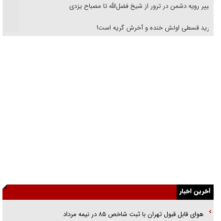
تغییر رویه دشمن در ترور از شیخ فضل‌الله تا مصباح یزدی
خرید قسطی اولش خنده و آخرش گریه است!
فوتبال و آن «بالا»!
راهبرد غافلگیری با نسل جدید پهپاد‌ها
جنجال پزشکان تقلبی در صنعت زیبایی
یهودی‌ها در ادبیات داستانی اروپا؛ از شکسپیر تا دیکنز
گفت‌وگو با خواهر یکی از شهدای جنگ رمضان/ خواهرم فرمانده جهادی و
اهل خدمت بی‌منت بود
جزئیات شکنجه‌هایم فراتر از آن است که در بیان بگنجد!
آخرین اخبار
گزارش «جوان» از قوانین سخت‌گیرانه ۶ قاره در برابر یورش به پاسگاه‌های
پلیس
هوای قابل قبول تهران با ثبت شاخص ۸۵ در نیمه مرداد