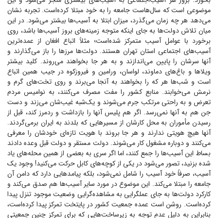
بخورد. بروز هر آسیب‌اجتماعی به آسیب‌های بیشتری منجر می‌شود و این
موضوعی است که سال‌هاست جامعه را به خود مبتلا کرده‌است. تجربه نشان
می‌دهد هر چه زمان می‌گذرد، میزان ابتلا به آسیب‌ها بیشتر می‌شود. در این
میان تلاش دولت‌ها به جای اینکه متوجه زمینه‌های بروز آسیب‌ها باشد، روی
برخورد با عوامل آسیب متمرکز شده‌است؛ مثلاً اتباع افغان از عمده‌ترین
آسیب‌های اجتماعی استان تهران هستند. دولت‌ها مرز‌ها را باز می‌گذارند و
آنها سرشان را پایین می‌اندازند و به هر جا بخواهند می‌روند. کلید بیشتر
ویلا‌ها و باغ‌های دماوند، لواسان، ورامین و فیروزکوه در جیب همین اتباع
است و شب‌ها هر که را بخواهند به آنجا می‌برند و روی تخت‌های گرم و
نرمش می‌خوابند. منابع کشور را مفت مصرف می‌کنند، به نوامیس مردم
تعرض و به راحتی مرتکب جرم می‌شوند و یک‌شبه غیب‌شان می‌زند و دست
جن هم به آنها نمی‌رسد. اگر هم پلیس آنها را بازداشت و ردمرز کند، قبل از
رسیدن مأموران به محل کارشان از مسیر‌هایی که بلدند به ایران برمی‌گردند.
آنها هیچ هویتی ندارند و هر جا بروند با هویت تازه‌ای خودشان را معرفی
می‌کنند و دوباره مشغول کار می‌شوند. دولت مستقر و دولت قبل وعده دادند
بساط این آسیب‌ها را جمع کنند، اما اگر سری به بعضی از همین محله‌های یاد
شده بزنید، تصور می‌شود در یکی از کوچه‌های کابل حرکت می‌کنید! وجود یک
آسیب، صرفاً خود آسیب را شامل نمی‌شود، بلکه پیامد‌هایی دارد که دامن آن
جامعه را مبتلا می‌کند. این موضوع در مورد سایر آسیب‌ها هم صدق می‌کند و
کارکرد دولت‌ها به جای عملگرایی به مشاهده‌گرایی وضعیت موجود تنزل پیدا
کرده‌است. روشن است عمده جمعیت کشور در پایتخت تمرکز پیدا کرده‌است،
بنابراین به دلیل عدم توجه به زیرساخت‌هایی که برای تمرکز چنین جمعیتی