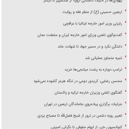
یهودی‌ها در ادبیات داستانی اروپا؛ از شکسپیر تا دیکنز
اربعین حسینی (ع) از منظر فقه و روایت
رایزنی وزیر امور خارجه ایتالیا با عراقچی
گفت‌وگوی تلفنی وزرای امور خارجه ایران و سلطنت عمان
دلتنگی نکرد و در مسیر جهاد تا شهادت ماند
تنبیه متجاوز عملیاتی شد
ترامپ دوباره به پشت میانجی‌ها خزید
محسن رضایی: کریدور دومی در تنگه هرمز گشوده نمی‌شود
گفتگوی تلفنی وزیران خارجه ترکیه و پاکستان
جزئیات برگزاری پیاده‌روی جاماندگان اربعین در تهران
تغییر رویه دشمن در ترور از شیخ فضل‌الله تا مصباح یزدی
کنوانسیون خزر، از ابهام حقوقی تا نگرانی امنیتی