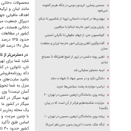
محصولات دخانی اس
محسن رضایی: کریدور دومی در تنگه هرمز گشوده
مانند لبنان و ترک
نمی‌شود
اهداف مافیایی جها
یهودی‌ها در ادبیات داستانی اروپا؛ از شکسپیر تا دیکنز
دبیرکل جمعیت مبار
دخانی هستند، می‌
رایزنی وزیر امور خارجه ایتالیا با عراقچی
کنوانسیون خزر، از ابهام حقوقی تا نگرانی امنیتی
گفت‌وگوی تلفنی وزرای امور خارجه ایران و سلطنت
سال ۱۹۰ درصد افزایش یافته است و نگران این قشر هستیم، چون مادران آینده هستند و سلامت آنها در خطر است.»
عمان
در دسترس‌تر از ن
تغییر رویه دشمن در ترور از شیخ فضل‌الله تا مصباح
شاید شما برای تهی
یزدی
نان، نانوایی در کن
تنبیه متجاوز عملیاتی شد
دکه روزنامه‌فروشی 
دلتنگی نکرد و در مسیر جهاد تا شهادت ماند
باشید سایت‌های مت
منزل به شما تحویل
ترامپ دوباره به پشت میانجی‌ها خزید
آسان نیست! وی درب
پیاده روی جاماندگان اربعین حسینی در تهران - ۲
جزئیات شکنجه‌هایم فراتر از آن است که در بیان
سیگار در کشور ما 
بگنجد!
یک محله زمان‌بر 
با چنین سرعت و س
پیاده روی جاماندگان اربعین حسینی در تهران - ۱
اساس طبق تأکید د
تنگه ملک ماست | این‌بار بدون حتی نظر امریکا