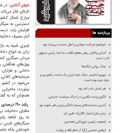
جوان آنلاین:
در شر
تازه‌ای فکر می‌کن
مزارع شمال کشور 
افزایش یابد. درس
پربازدید ها
آمار مصرف دخانیات 
خواهرم فرمانده جهادی و اهل خدمت بی‌منت بود
چیزی شبیه به باز
زنان به انواع دخا
ادعای واکنش رهبر معظم انقلاب به نامه رئیس جمهور
مردان سیگاری کمت
کذب است
پول‌های هنگفتی ر
جنگ روانی تنگه‌ها!
دخانی و هزاران م
نیویورک‌تایمز: جنگ علیه ایران یک باخت راهبردی و
سرمایه‌های کلانی
مایه شرم بوده است
می‌شود در کشور 
بیاورند؛ ماجرایی
هر شبش شب قدر بود
همچنان که به گفته
الگوی وحدت‌آفرین در ادراک سیاست خارجی
رشد ۱۹۰ درصدی دخانیات در زنان ۱۸ تا ۲۴ ساله
آخرین صحبت‌های پسرم دلتنگی برای رهبر شهید بود
مافیای دخانیات بر
زمان شارژ اعتبار کالابرگ تغییر کرد
به روز شاهد پای
تضعیف پلیس، فروپاشی همه‌چیز
سیگار‌های لایتی ب
اربعین حسینی (ع) از منظر فقه و روایت