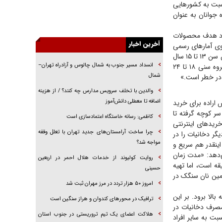
بت به کشور‌هایی
خرید قسطی اولش خنده و آخرش گریه است!
 جوانان به عنوان
فوتبال و آن «بالا»!
مورد هدف محصولات
راهبرد غافلگیری با نسل جدید پهپاد‌ها
ی آمار‌های رسمی
جنجال پزشکان تقلبی در صنعت زیبایی
کشور در مطالعات انجام شده در سال‌های ۹۶ و ۱۴۰۰ حاکی از آن است که استعمال دخانیات در دختران سن ۱۳ تا ۱۵ سال
حدود ۱۳۵ درصد افزایش داشته‌است. مسجدی تصریح می‌کند: «مصرف روزانه سیگار در زنان در گروه سنی ۱۸ تا ۲۴
یهودی‌ها در ادبیات داستانی اروپا؛ از شکسپیر تا
دیکنز
آخرین اخبار
گفت‌وگو با خواهر یکی از شهدای جنگ رمضان/
انسداد مسیر جنوب به شمال چالوس و آزادراه تهران–
 اراده برای خرید
خواهرم فرمانده جهادی و اهل خدمت بی‌منت بود
شمال
 سر کوچه گرفته تا
جزئیات شکنجه‌هایم فراتر از آن است که در بیان
خرید‌های اینترنتی
والدین با تخلف سرویس مدارس چه کنند؟ / از هزینه
بگنجد!
گر دخانیات را در
اضافه تا معطلی دانش‌آموز
گزارش «جوان» از قوانین سخت‌گیرانه ۶ قاره در
اینقدر هم سریع و
برابر یورش به پاسگاه‌های پلیس
کاظمی: رسانه خاستگاه اعتمادسازی است
ی‌دهد: «مدت زمان
هایی مانند امریکا و کانادا حدود ۴۵ دقیقه است و تهیه ساندویچ حدود ۵ دقیقه است، اما تهیه
چرا ساخت آرامستان‌های جدید تهران با تعلل وقفه
أمین نان سنگک در
مواجه شد؟
روایت کولیوند از خدمات هلال احمر در اربعین
لا برود. بر این
حسینی
مصرف دخانیات در
نسبت به سایر افراد
امروز ۵۰ هزار تردد در مرز مهران ثبت شد