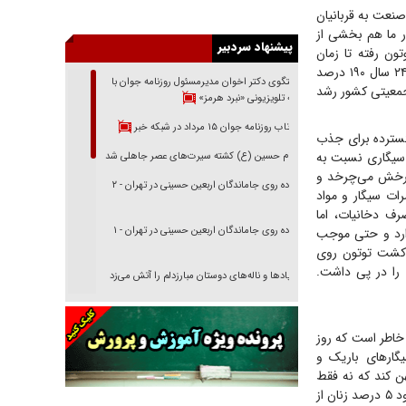
نعت به قربانیان
ور ما هم بخشی از
ون رفته تا زمان
دسترسی به سیگار را کاهش داده و موجب شود تا مصرف روزانه سیگار در زنان در گروه سنی ۱۸ تا ۲۴ سال ۱۹۰ درصد
جمعیتی کشور رشد
پیشنهاد سردبیر
گسترده برای جذب
گفتگوی دکتر اخوان مدیرمسئول روزنامه جوان با
ن سیگاری نسبت به
برنامه تلویزیونی «نبرد هرمز»
 چرخش می‌چرخد و
بازتاب روزنامه جوان ۱۵ مرداد در شبکه خبر
ات سیگار و مواد
رف دخانیات، اما
امام حسین (ع) کشته سیرت‌های عصر جاهلی شد
ذارد و حتی موجب
 کشت توتون روی
پیاده روی جاماندگان اربعین حسینی در تهران - ۲
 را در پی داشت.
پیاده روی جاماندگان اربعین حسینی در تهران - ۱
 خاطر است که روز
فریاد‌ها و ناله‌های دوستان مبارزدلم را آتش می‌زد
ار‌های باریک و
تغییر رویه دشمن در ترور از شیخ فضل‌الله تا مصباح
هن کند که نه فقط
یزدی
خودشان بلکه جامعه هم از این دام آسیب می‌بیند. در حال حاضر حدود ۲۰ تا ۲۲ درصد مردان و حدود ۵ درصد زنان از