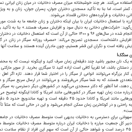
تفاده می‌کنند. هر چند خوشبختانه میزان مصرف دخانیات در میان زنان ایرانی نس
یه کمتر است، اما بنا به تأکید مسجدی دختران جوان، پسران جوان، زنان و به ویژه
نی دخانیات و فرآورده‌های دخانی قلمداد می‌شوند.
زه با استعمال دخانیات ایران با بیان اینکه دختران و زنان جامعه ما به شدت 
گوید: «شرکت‌های دخانی به دنبال سود و افزایش مصرف هستند.» بنا به تأکید و
ان سنگک!
ه یک نان مجبور باشید چند دقیقه‌ای زمان صرف کنید و اینگونه نیست که به محض
ار دستتان باشد، اما تقریباً کافی است اراده کنید تا سیگاری بخرید. از سوپر مارکتی
کنار بزرگراه می‌توانند انواعی از سیگار را در اختیار شما قرار دهند. تازه اگر اهل 
عددی هستند که به شما سیگار می‌فروشند و می‌توانند در ارسال سریع سیگار و دی
 دهند، اما آنطور که دکتر مسجدی می‌گوید در کشور‌های دیگر دسترسی به سیگار 
اره مدت زمان تهیه سیگار در کشور‌هایی مانند امریکا و کانادا اینگونه توضیح م
تهیه سیگار در کشور‌
به راحتی و در کوتاه‌ترین زمان ممکن انجام می‌شود و این در حالی است که مثلاً ت
است».
هولتی برای دسترسی به دخانیات بدیهی است متوسط مصرف دخانیات در جامعه با
بیر کل جمعیت مبارزه با دخانیات ایران درباره متوسط مصرف دخانیات متوسط 
کشور حدود ۴۰ تا ۴۵ درصد است و شواهد حاکی از آن است که سهم این افراد از نظام سلامت 