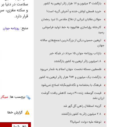
بازگشت ۳ میلیون و ۱۷ هزار زائر اربعین به کشور
سلامت در دنیا بر 
و سکته مغزی، سرط
خرید قسطی اولش خنده و آخرش گریه است!
قرار دارد.
جولان عقابان ایرانی از دفاع مقدس تا نبرد رمضان
کارخانه رؤیاسازی هالیوود به خط تولید فراموشی
منبع:
روزنامه جوان
رسید
اربعین حسینی؛ یکی از بزرگ‌ترین تجمع‌های سالانه
جهان
بازتاب روزنامه جوان ۱۵ مرداد در شبکه خبر
۱.۸میلیون زائر اربعین به کشور بازگشتند
فلسطین مسئله نخست جهان اسلام به شمار می‌رود
بازگشت یک میلیون و ۹۷۴ هزار زائر اربعین به کشور
فرهنگ با بخشنامه و نگاه قیم‌مآبانه اصلاح نمی‌شود
قیمت گوسفند زنده ۳۰ درصد کاهش یافت؛ گوشت
برچسب ها:
سیگار
،
ارزان نشد
گزینه استقلال راهی گل گهر شد
گزارش خطا
۲.۸ میلیون زائر به کشور بازگشتند
توطئه علیه دولت اسپانیا؟!