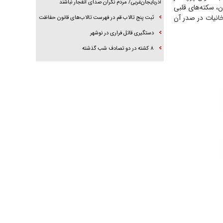
مرز‌های ایران زیر ذره‌بین اشراف اطلاعاتی/مقابله
ن، سکته‌های قلبی
جدی با پدیده قاچاق
انیات در صدر آن
عملیات انهدام مهمات عمل نکرده دشمن در
آذربایجان‌غربی/ مردم نگران صدای انفجار نباشند
ثبت پنج تالاب قم در فهرست تالاب‌های قانون حفاظت
دستگیری قاتل فراری در نوشهر
۸ کشته در دو تصادف شب گذشته