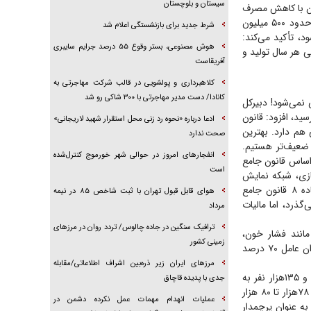
‌شوند، این میزان با کاهش مصرف
ترافیک در محور‌های کندوان و هراز سنگین است
دخانیات یک سوم می‌شود. هزینه درمان سرطان بسیار زیاد است و قیمت برخی دارو‌های سرطان حدود ۵۰۰ میلیون
هزینه می‌شود، تأکید می‌کند:
هلاکت اعضای یک تیم تروریستی در جنوب استان
لیارد نخ سیگار در کشور طی هر سال تولید و
سیستان و بلوچستان
شرط جدید برای بازنشستگی اعلام شد
هوش مصنوعی، بستر وقوع ۵۵ درصد جرایم سایبری
 نمی‌شود! دبیرکل
آفریقاست
ون جامع مبارزه با دخانیات در سال ۱۳۸۵ به تصویب رسید، افزود: قانون
 هم دارد. بهترین
کلاهبرداری و پولشویی در قالب شرکت مهاجرتی به
ضعیف‌تر هستیم.
کانادا/ دست مدیر مهاجرتی با ۳۰۰ شاکی رو شد
اساس قانون جامع
ادعا درباره «نحوه رد زنی محل استقرار شهید لاریجانی»
ت در فضای مجازی، شبکه نمایش
صحت ندارد
خانگی و هر رسانه دیگر ممنوع است. مسجدی با بیان اینکه بر فرآورده‌های دخانی بر اساس ماده ۸ قانون جامع
از زمان تصویب قانون می‌گذرد، اما مالیات
انفجار‌های امروز در حوالی شهر خورموج کنترل‌شده
است
وقی مانند فشار خون،
هوای قابل قبول تهران با ثبت شاخص ۸۵ در نیمه
سکته‌های قلبی و سکته مغزی، سرطان‌ها، بیماری‌های مزمن تنفسی، دیابت و اختلالات اعصاب و روان عامل ۷۰ درصد
مرداد
آنطور که مسجدی توضیح می‌دهد ۱۶۰هزار نفر طی سال گذشته به دلیل بیماری‌های قلبی- عروقی و ۱۳۵هزار نفر به
ترافیک سنگین در جاده چالوس/ تردد روان در مرز‌های
دلیل سکته‌های قلبی و مغزی در سال گذشته جان خود را از دست دادند. همچنین گفته می‌شود که ۷۸هزار تا ۸۰ هزار
زمینی کشور
به عنوان پرچمدار