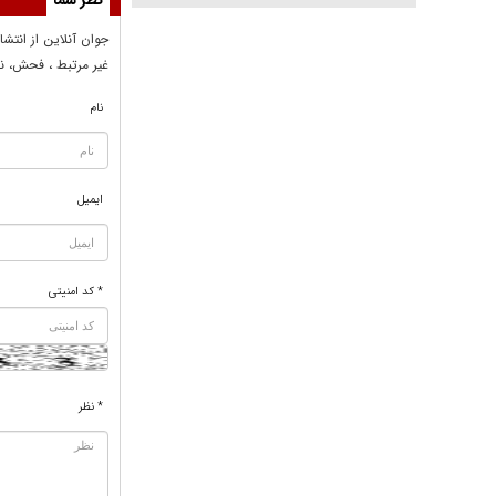
نظر شما
جوان آنلاين از انتشا
غير مرتبط ، فحش، نا
نام
ایمیل
* کد امنیتی
* نظر