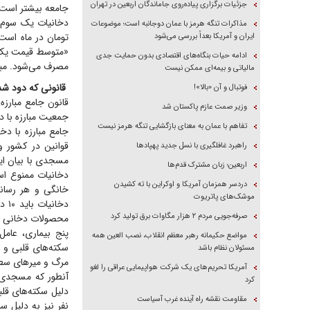
جزئیات برگزاری پیاده‌روی جاماندگان اربعین در تهران
مذاکرات تنگه هرمز با عمان دوجانبه است؛ موضوعات
ایران و آمریکا بعداً بررسی می‌شود
ادامه حیات بنگاه‌های اقتصادی بدون حمایت جدی
مصرف می‌شود. مبلغ
مالیاتی و بیمه‌ای ممکن نیست
قانونی که دود شد
فوتبال و آن «بالا»!
قانون جامع مبارزه
وزیر صمت عازم پاکستان شد
تفاهم با عمان به معنای بازگشایی تنگه هرمز نیست
جامع مبارزه با دخ
قوانین در کشور 
راهبرد غافلگیری با نسل جدید پهپاد‌ها
مسجدی با بیان ای
اربعین؛ زبان مشترک قدم‌ها
دردسر همزمان آمریکا و اوکراین با ته کشیدن
موشک‌های پاتریوت
صرفه‌جویی مردم ۲ هزار مگاوات برق تولید کرد
محصولات دخانی به 
مواضع حکیمانه رهبر معظم انقلاب، نصب العین همه
مسئولان نظام باشد
مرگ و میر‌های س
آمریکا تحریم‌های یک شرکت هواپیمایی عراقی را لغو
کرد
مقاومت نقشه راه آینده غرب آسیاست
نفر نیز به دلیل س