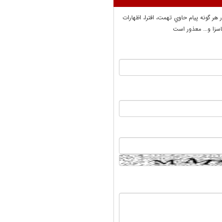
ر هر گونه پيام حاوي تهمت، افترا، اظهارات
سزا و... معذور است