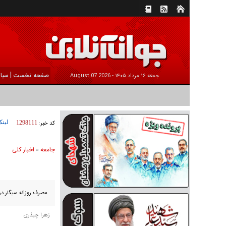
|
صفحه نخست
سیا
جمعه ۱۶ مرداد ۱۴۰۵ -
2026 August 07
لینک
کد خبر:
1298111
جامعه
اخبار كلی
»
مصرف روزانه سیگار در زنان در گروه سنی ۱۸ 
زهرا چیذری