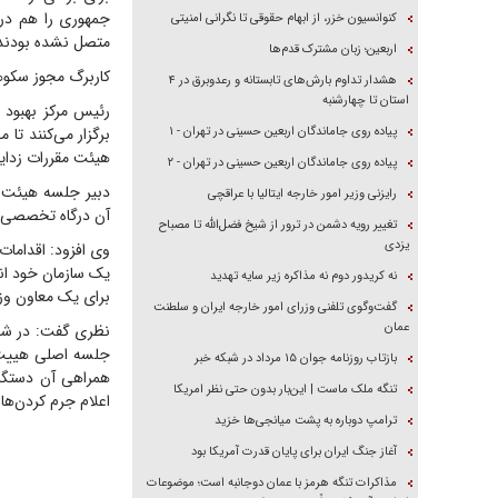
جمهوری را هم در 
کنوانسیون خزر، از ابهام حقوقی تا نگرانی امنیتی
متصل نشده بودند ی
اربعین؛ زبان مشترک قدم‌ها
کاربرگ مجوز سکو
هشدار تداوم بارش‌های تابستانه و رعدوبرق در ۴
استان تا چهارشنبه
رئیس مرکز بهبود
پیاده روی جاماندگان اربعین حسینی در تهران - ۱
برگزار می‌کنند تا
هیئت مقررات زدای
پیاده روی جاماندگان اربعین حسینی در تهران - ۲
دبیر جلسه هیئت م
رایزنی وزیر امور خارجه ایتالیا با عراقچی
آن درگاه تخصصی رس
تغییر رویه دشمن در ترور از شیخ فضل‌الله تا مصباح
یزدی
وی افزود: اقدامات
یک سازمان خود ان
نه کریدور دوم نه مذاکره زیر سایه تهدید
برای یک معاون وزی
گفت‌وگوی تلفنی وزرای امور خارجه ایران و سلطنت
عمان
جلسه اصلی هییت 
بازتاب روزنامه جوان ۱۵ مرداد در شبکه خبر
همراهی آن دستگاه
تنگه ملک ماست | این‌بار بدون حتی نظر امریکا
اعلام جرم کردن‌ها 
ترامپ دوباره به پشت میانجی‌ها خزید
آغاز جنگ ایران برای پایان قدرت آمریکا بود
مذاکرات تنگه هرمز با عمان دوجانبه است؛ موضوعات