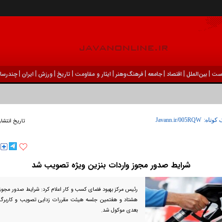
|
|
|
|
|
|
|
|
|
ست
بين‌الملل
اقتصاد
جامعه
فرهنگ‌و‌هنر
ایثار و مقاومت
تاریخ
ورزش
ايران
چندرسان
 کوتاه:
تاریخ انتشار
شرایط صدور مجوز واردات بنزین ویژه تصویب شد
رئیس مرکز بهبود فضای کسب و کار اعلام کرد: شرایط صدور مجوز و
هشتاد و هفتمین جلسه هیئت مقررات زدایی تصویب و کاربرگ 
بعدی موکول شد.