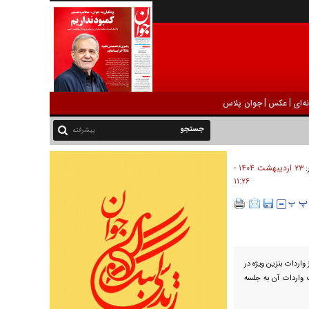
|
|
ه‌ای
عکس
جوان پلاس
پیشرفته
۲۳ ارديبهشت ۱۴۰۴ -
:
۱۱:۲۶
اردات بنزین ویژه در
واردات آن به جلسه