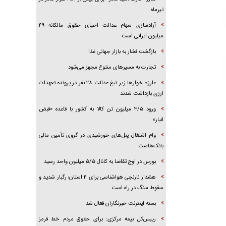
تیرماه
آزادسازی سهام عدالت احیای حقوق مالکانه ۴۹
میلیون ایرانی است
بازگشت فشار به بازار جهانی غذا
تجارت به مسیر‌های متنوع مجهز می‌شود
«ارز» خوار‌ها زیر تیغ عدالت ۲۸ نفر در پرونده تعهدات
ارزی بازداشت شدند
ورود ۳/۵ میلیون تن کالا به کشور با قاعده «قبض
انبار»
وام اشتغال پنل‌های خورشیدی در گروی تأمین مالی
بانک‌هاست
بورس در اوج تقاضا به کانال ۵/۵ میلیون واحد رسید
هشدار نارنجی هواشناسی برای ۴ استان؛ رگبار شدید و
سقوط سنگ در راه است
بسته اینترنت خبرنگاران فعال شد
رییس‌کل بیمه مرکزی: برای حقوق مردم خط قرمز