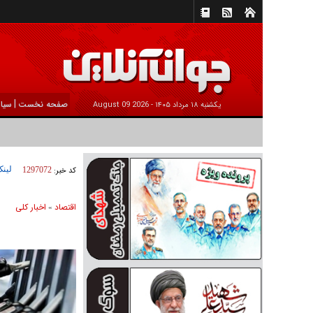
|
صفحه نخست
سیا
يکشنبه ۱۸ مرداد ۱۴۰۵ -
2026 August 09
لینک
کد خبر:
1297072
اقتصاد
اخبار کلی
»