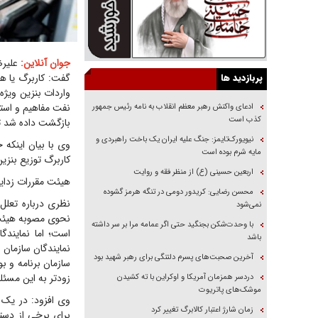
جوان آنلاین:
علیرض
پربازدید ها
گفت: کاربرگ یا هم
واردات بنزین ویژه
نفت مفاهیم و است
ادعای واکنش رهبر معظم انقلاب به نامه رئیس جمهور
کذب است
بازگشت داده شد تا
نیویورک‌تایمز: جنگ علیه ایران یک باخت راهبردی و
مایه شرم بوده است
کاربرگ توزیع بنزی
اربعین حسینی (ع) از منظر فقه و روایت
هیئت مقررات زدای
محسن رضایی: کریدور دومی در تنگه هرمز گشوده
نظری درباره تعلل
نمی‌شود
نحوی مصوبه هیئت 
با وحدت‌شکن بجنگید حتی اگر عمامه مرا بر سر داشته
است؛ اما نمایندگ
باشد
نمایندگان سازمان 
آخرین صحبت‌های پسرم دلتنگی برای رهبر شهید بود
سازمان برنامه و 
زودتر به این مسئ
دردسر همزمان آمریکا و اوکراین با ته کشیدن
موشک‌های پاتریوت
وی افزود: در یک 
زمان شارژ اعتبار کالابرگ تغییر کرد
برای برخی از دست