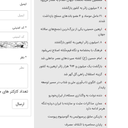
فلسطین مسئله نخست جهان اسلام به شمار می‌رود
ایمیل
۲.۸ میلیون زائر به کشور بازگشتند
۲۱ عامل موساد و ۴ عضو باند‌های مسلح بازداشت
شدند
* کد امنیتی
اربعین حسینی؛ یکی از بزرگ‌ترین تجمع‌های سالانه
جهان
۱.۸میلیون زائر اربعین به کشور بازگشتند
فرهنگ با بخشنامه و نگاه قیم‌مآبانه اصلاح نمی‌شود
* نظر
امام حسین (ع) کشته سیرت‌های عصر جاهلی شد
بازگشت یک میلیون و ۹۷۴ هزار زائر اربعین به کشور
گزینه استقلال راهی گل گهر شد
البرز، الگوی تاب‌آوری ملی و شتاب در مسیر توسعه
پایدار
تعداد کارکتر های م
دنده دولت به واگذاری مسئله‌دار ایران‌خودرو
عمان: مذاکرات مثبت و سازنده با ایران درباره تنگه
هرمز ادامه دارد
بازیکن سابق پرسپولیس به آلومینیوم پیوست
پایان محاصره با ائتلاف مصرف