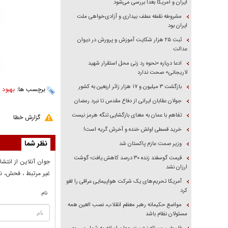
ایران و آمریکا بعداً بررسی می‌شود
مشروطه نقطه عطف بیداری و آزادی‌خواهی ملت
ایران بود
ثبت ۲۵ هزار شکایت آموزش و پرورش در دیوان
عدالت
ادعا درباره «نحوه رد زنی محل استقرار شهید
لاریجانی» صحت ندارد
بازگشت ۳ میلیون و ۱۷ هزار زائر اربعین به کشور
برچسب ها:
بهبود 
جولان عقابان ایرانی از دفاع مقدس تا نبرد رمضان
تفاهم با عمان به معنای بازگشایی تنگه هرمز نیست
گزارش خطا
خرید قسطی اولش خنده و آخرش گریه است!
نظر شما
وزیر صمت عازم پاکستان شد
قیمت گوسفند زنده ۳۰ درصد کاهش یافت؛ گوشت
جوان آنلاين از انتشا
ارزان نشد
غير مرتبط ، فحش، نا
آمریکا تحریم‌های یک شرکت هواپیمایی عراقی را لغو
کرد
نام
مواضع حکیمانه رهبر معظم انقلاب، نصب العین همه
مسئولان نظام باشد