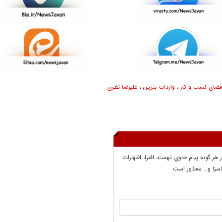
فضای کسب و کار
،
واردات بنزین
،
علیرضا نظری
ر هر گونه پيام حاوي تهمت، افترا، اظهارات
سزا و... معذور است