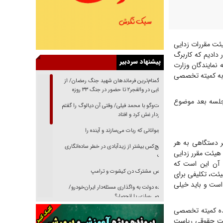
ئت مقررات زدایی
 دادیم که کاربرگ
پیشنهاد سردبیر
 نمایندگان وزارت
 به کمیته تخصصی
از گمنام‌ترین فرماندهان شهید جنگ رمضان/ از
شناسایی در والفجر۲ تا حضور در جنگ ۳۳ روزه
ت: در جلسه بعد موضوع
گفت‌وگو با محمد فیلی/ وقتی آن دیالوگ را گفتم
فیلمبردار غش کرد و افتاد
نوجوانانی که ربات می‌سازند و آینده را
ر دستگاهی به هر
هیچ‌کس بیشتر از زیدآبادی در خطر ساده‌انگاری
هیئت مقرر زدایی
نیست
و آن این است که
رقص مشترک دن کیشوت و ترامپ
یئت، تکلیفی برای
است و باید خیلی
دنده دولت به واگذاری مسئله‌دار ایران‌خودرو/
خصوصی‌سازی یا انحصار؟
نده کمیته تخصصی
غریزه‌ی بقا و آقای باقی و رفقا
ونت حقوقی ریاست