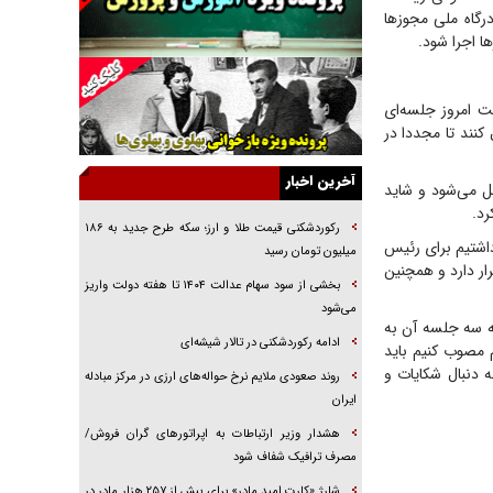
جراحی‌های زیبایی با مدرک فوق‌دیپلم! + گفت‌وگو
رگاه ملی مجوزها
با متهم
ا اجرا شود.
گفت‌وگو با همسر یکی از شهدای جنگ رمضان/
پیکر بی‌سر شهید را از انگشت‌های پا شناسایی کردیم
 امروز جلسه‌ای
نسلی که آنلاین الگو می‌گیرد
کنند تا مجددا در
گفت‌وگو با آیت‌الله جاودان/ جفای مخالفان مکانت
معنوی رهبر شهید را ارتقا می‌داد
آخرین اخبار
ل می‌شود و شاید
رد.
راننده مست به قانون می‌خندد
رکوردشکنی قیمت طلا و ارز؛ سکه طرح جدید به ۱۸۶
داشتیم برای رئیس
همه آقای دوربینی شده‌ایم!
میلیون تومان رسید
ر دارد و همچنین
قصه ناتمام سرویس مدارس
بخشی از سود سهام عدالت ۱۴۰۴ تا هفته دولت واریز
می‌شود
آیا مقاومت فلسطین خلع‌سلاح می‌شود؟
کردیم که سه جلسه آن به
ادامه رکوردشکنی در تالار شیشه‌ای
مصوب کنیم باید
 دنبال شکایات و
روند صعودی ملایم نرخ حواله‌های ارزی در مرکز مبادله
ایران
هشدار وزیر ارتباطات به اپراتورهای گران فروش/
مصرف ترافیک شفاف شود
شارژ «کارت امید مادر» برای بیش از ۲۵۷ هزار مادر در