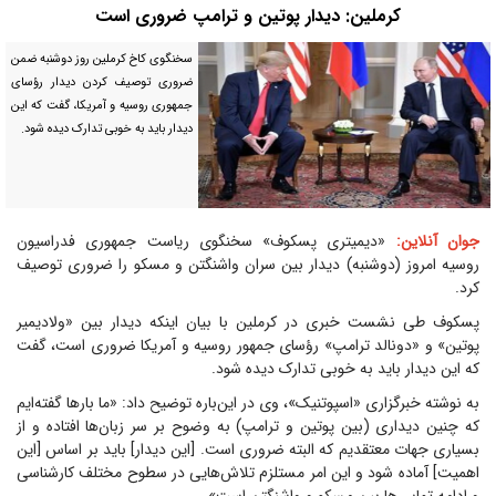
کرملین: دیدار پوتین و ترامپ ضروری است
سخنگوی کاخ کرملین روز دوشنبه ضمن
ضروری توصیف کردن دیدار رؤسای
جمهوری روسیه و آمریکا، گفت که این
دیدار باید به خوبی تدارک دیده شود.
جوان آنلاین:
«دیمیتری پسکوف» سخنگوی ریاست جمهوری فدراسیون
روسیه امروز (دوشنبه) دیدار بین سران واشنگتن و مسکو را ضروری توصیف
کرد.
پسکوف طی نشست خبری در کرملین با بیان اینکه دیدار بین «ولادیمیر
پوتین» و «دونالد ترامپ» رؤسای جمهور روسیه و آمریکا ضروری است، گفت
که این دیدار باید به خوبی تدارک دیده شود.
به نوشته خبرگزاری «اسپوتنیک»، وی در این‌باره توضیح داد: «ما بارها گفته‌ایم
که چنین دیداری (بین پوتین و ترامپ) به وضوح بر سر زبان‌ها افتاده و از
بسیاری جهات معتقدیم که البته ضروری است. [این دیدار] باید بر اساس [این
اهمیت] آماده شود و این امر مستلزم تلاش‌هایی در سطوح مختلف کارشناسی