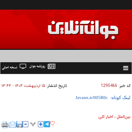
روزنامه جوان
نسخه اصلی
Toggle
navigation
کد خبر:
1295466
تاریخ انتشار:
۱۵ ارديبهشت ۱۴۰۴ - ۱۳:۴۴
لینک کوتاه:
بين‌الملل
اخبار كلی
»