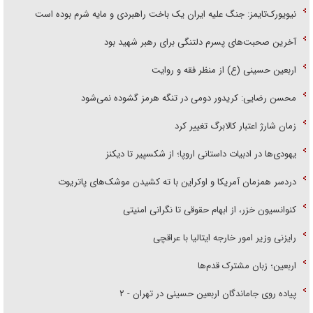
نیویورک‌تایمز: جنگ علیه ایران یک باخت راهبردی و مایه شرم بوده است
آخرین صحبت‌های پسرم دلتنگی برای رهبر شهید بود
اربعین حسینی (ع) از منظر فقه و روایت
محسن رضایی: کریدور دومی در تنگه هرمز گشوده نمی‌شود
زمان شارژ اعتبار کالابرگ تغییر کرد
یهودی‌ها در ادبیات داستانی اروپا؛ از شکسپیر تا دیکنز
دردسر همزمان آمریکا و اوکراین با ته کشیدن موشک‌های پاتریوت
کنوانسیون خزر، از ابهام حقوقی تا نگرانی امنیتی
رایزنی وزیر امور خارجه ایتالیا با عراقچی
اربعین؛ زبان مشترک قدم‌ها
پیاده روی جاماندگان اربعین حسینی در تهران - ۲