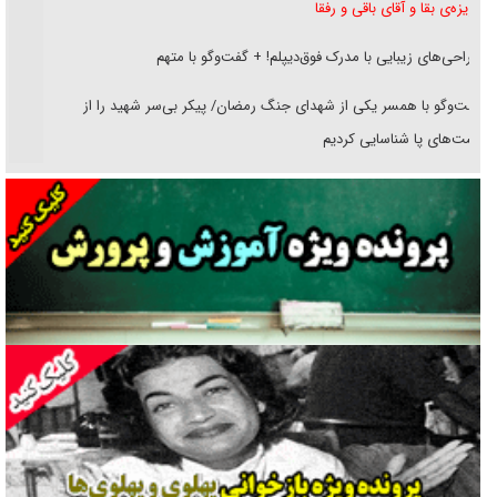
غریزه‌ی بقا و آقای باقی و رفقا
جراحی‌های زیبایی با مدرک فوق‌دیپلم! + گفت‌وگو با متهم
گفت‌وگو با همسر یکی از شهدای جنگ رمضان/ پیکر بی‌سر شهید را از
انگشت‌های پا شناسایی کردیم
نسلی که آنلاین الگو می‌گیرد
گفت‌وگو با آیت‌الله جاودان/ جفای مخالفان مکانت معنوی رهبر شهید را
ارتقا می‌داد
راننده مست به قانون می‌خندد
همه آقای دوربینی شده‌ایم!
قصه ناتمام سرویس مدارس
آیا مقاومت فلسطین خلع‌سلاح می‌شود؟