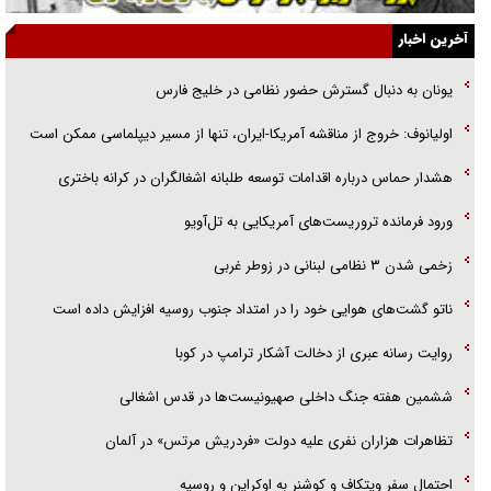
الگوی وحدت‌آفرین در ادراک سیاست خارجی
آخرین اخبار
گفتگوی دکتر اخوان مدیرمسئول روزنامه جوان با برنامه تلویزیونی «نبرد
یونان به دنبال گسترش حضور نظامی در خلیج فارس
هرمز»
اولیانوف: خروج از مناقشه آمریکا-ایران، تنها از مسیر دیپلماسی ممکن است
امام حسین (ع) کشته سیرت‌های عصر جاهلی شد
هشدار حماس درباره اقدامات توسعه طلبانه اشغالگران در کرانه باختری
فریاد‌ها و ناله‌های دوستان مبارزدلم را آتش می‌زد
ورود فرمانده تروریست‌های آمریکایی به تل‌آویو
زخمی شدن ۳ نظامی لبنانی در زوطر غربی
ناتو گشت‌های هوایی خود را در امتداد جنوب روسیه افزایش داده است
روایت رسانه عبری از دخالت آشکار ترامپ در کوبا
ششمین هفته جنگ داخلی صهیونیست‌ها در قدس اشغالی
تظاهرات هزاران نفری علیه دولت «فردریش مرتس» در آلمان
احتمال سفر ویتکاف و کوشنر به اوکراین و روسیه