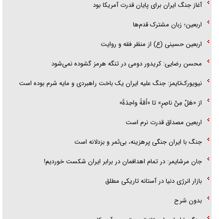
آغاز جنگ ایران برای پایان قدرت آمریکا بود
تحلیل ابعاد پیام رهبر انقلاب به حزب‌الله/ مقاومت نقشه راه آینده غرب آسیا
اربعین؛ زبان مشترک قدم‌ها
اربعین حسینی (ع) از منظر فقه و روایت
محسن رضایی: کریدور دومی در تنگه هرمز گشوده نمی‌شود
نیویورک‌تایمز: جنگ علیه ایران یک باخت راهبردی و مایه شرم بوده است
از «هَلْ مِنْ ناصِرٍ» تا «اُمَّةً واحِدَةً»
اربعین مصداق قدرت نرم است
جنگ با ایران جنگی پرهزینه، بی‌ثمر و بزدلانه است
جان مرشایمر: در تمام اهدافمان در برابر ایران شکست خوردیم!
بازار انرژی دنیا در آستانه تاریکی مطلق
بدون شرح