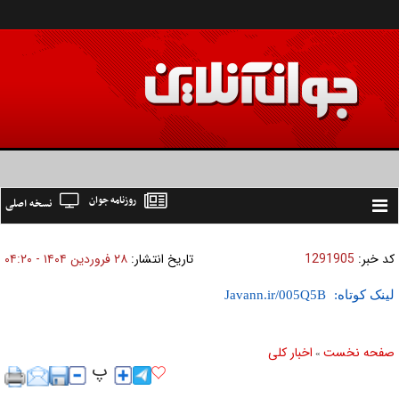
روزنامه جوان
نسخه اصلی
Toggle
navigation
کد خبر:
1291905
تاریخ انتشار:
۲۸ فروردين ۱۴۰۴ - ۰۴:۲۰
لینک کوتاه:
صفحه نخست
اخبار كلی
»