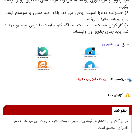
۵) ازدواج و فرزندآوری زودهنگام می‌تونه فرصت‌های یادگیری رو از بچه‌ها
بگیره.
۶) خشونت نه‌تنها آسیب روحی می‌زنه، بلکه رشد ذهنی و سیستم ایمنی
بدن رو هم ضعیف می‌کنه.
۷) کار کردن همیشه بد نیست، اما اگه کار، سلامت یا درس بچه رو تهدید
کنه، باید جدی جلوی اون وایستاد.
منبع:
روزنامه جوان
برچسب ها:
تربیت
،
آموزش
،
فرزند
گزارش خطا
نظر شما
جوان آنلاين از انتشار هر گونه پيام حاوي تهمت، افترا، اظهارات غير مرتبط ، فحش،
ناسزا و... معذور است