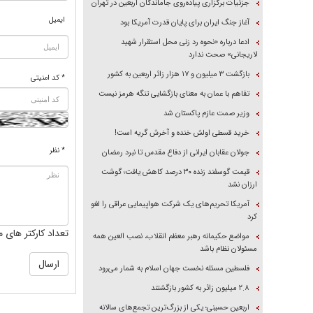
جزئیات برگزاری پیاده‌روی جاماندگان اربعین در تهران
ایمیل
آغاز جنگ ایران برای پایان قدرت آمریکا بود
ادعا درباره «نحوه رد زنی محل استقرار شهید
لاریجانی» صحت ندارد
بازگشت ۳ میلیون و ۱۷ هزار زائر اربعین به کشور
* کد امنیتی
تفاهم با عمان به معنای بازگشایی تنگه هرمز نیست
وزیر صمت عازم پاکستان شد
خرید قسطی اولش خنده و آخرش گریه است!
* نظر
جولان عقابان ایرانی از دفاع مقدس تا نبرد رمضان
قیمت گوسفند زنده ۳۰ درصد کاهش یافت؛ گوشت
ارزان نشد
آمریکا تحریم‌های یک شرکت هواپیمایی عراقی را لغو
کرد
تعداد کارکتر های م
مواضع حکیمانه رهبر معظم انقلاب، نصب العین همه
مسئولان نظام باشد
فلسطین مسئله نخست جهان اسلام به شمار می‌رود
۲.۸ میلیون زائر به کشور بازگشتند
اربعین حسینی؛ یکی از بزرگ‌ترین تجمع‌های سالانه