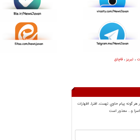
ت
،
تبریز
،
قاچاق
ر هر گونه پيام حاوي تهمت، افترا، اظهارات
سزا و... معذور است