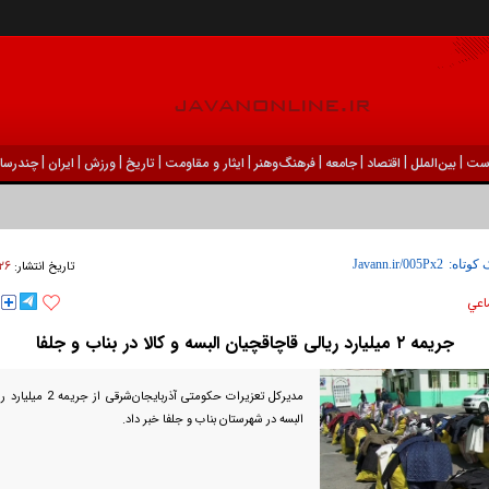
|
|
|
|
|
|
|
|
|
ست
بين‌الملل
اقتصاد
جامعه
فرهنگ‌و‌هنر
ایثار و مقاومت
تاریخ
ورزش
ايران
چندرسان
۲۶ فروردين ۱۴۰۴ - ۳
 کوتاه:
تاریخ انتشار:
اعي
جریمه ۲‌ میلیارد ریالی قاچاقچیان البسه و کالا در بناب و جلفا
مدیرکل تعزیرات حکومتی آذر
البسه در شهرستان بناب و جلفا خبر داد.