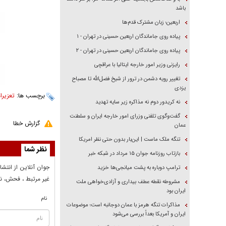
باشد
اربعین؛ زبان مشترک قدم‌ها
پیاده روی جاماندگان اربعین حسینی در تهران - ۱
پیاده روی جاماندگان اربعین حسینی در تهران - ۲
رایزنی وزیر امور خارجه ایتالیا با عراقچی
تغییر رویه دشمن در ترور از شیخ فضل‌الله تا مصباح
یزدی
برچسب ها:
تعزیرا
نه کریدور دوم نه مذاکره زیر سایه تهدید
گفت‌وگوی تلفنی وزرای امور خارجه ایران و سلطنت
گزارش خطا
عمان
تنگه ملک ماست | این‌بار بدون حتی نظر امریکا
نظر شما
بازتاب روزنامه جوان ۱۵ مرداد در شبکه خبر
جوان آنلاين از انتشا
ترامپ دوباره به پشت میانجی‌ها خزید
غير مرتبط ، فحش، نا
مشروطه نقطه عطف بیداری و آزادی‌خواهی ملت
ایران بود
نام
مذاکرات تنگه هرمز با عمان دوجانبه است؛ موضوعات
ایران و آمریکا بعداً بررسی می‌شود