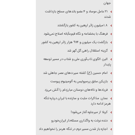
جهان
۲۱ عامل موساد و ۴ عضو باند‌های مسلح بازداشت
شدند
۱.۸میلیون زائر اربعین به کشور بازگشتند
فرهنگ با بخشنامه و نگاه قیم‌مآبانه اصلاح نمی‌شود
بازگشت یک میلیون و ۹۷۴ هزار زائر اربعین به کشور
گزینه استقلال راهی گل گهر شد
البرز، الگوی تاب‌آوری ملی و شتاب در مسیر توسعه
پایدار
امام حسین (ع) کشته سیرت‌های عصر جاهلی شد
بازیکن سابق پرسپولیس به آلومینیوم پیوست
فریاد‌ها و ناله‌های دوستان مبارزدلم را آتش می‌زد
عمان: مذاکرات مثبت و سازنده با ایران درباره تنگه
هرمز ادامه دارد
کربلا از میرجاوه آغاز می‌شود!
دنده دولت به واگذاری مسئله‌دار ایران‌خودرو
اجازه باز شدن مسیر دوم در تنگه هرمز را نخواهیم داد