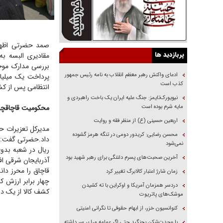
صمد حضرتی اظهار 
پربازدید ها
مقادیری البسه به ارزش 534 میلیون ری
بررسی مدارک موجود
ادعای واکنش رهبر معظم انقلاب به نامه رئیس جمهور
پرداخت یک میلیارد و 68 میلیون جزای نقدی معادل 2 برابر ارز
کذب است
انتظامی پس از کشف
نیویورک‌تایمز: جنگ علیه ایران یک باخت راهبردی و
مایه شرم بوده است
محکومیت قاچاقچی ک
اربعین حسینی (ع) از منظر فقه و روایت
مدیرکل تعزیرات حک
محسن رضایی: کریدور دومی در تنگه هرمز گشوده
داد.
نمی‌شود
ریال در شعبه بدو
آخرین صحبت‌های پسرم دلتنگی برای رهبر شهید بود
آذربایجان شرقی افز
زمان شارژ اعتبار کالابرگ تغییر کرد
چهار برابر ارزش ک
دردسر همزمان آمریکا و اوکراین با ته کشیدن
کشف کالا از یک دس
موشک‌های پاتریوت
کنوانسیون خزر، از ابهام حقوقی تا نگرانی امنیتی
با وحدت‌شکن بجنگید حتی اگر عمامه مرا بر سر داشته