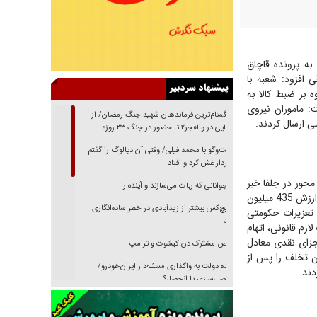
به پرونده قاچاق
 افزود: شعبه با
پیشنهاد سردبیر
ه بر ضبط کالا به
 ماموران نیروی
از گمنام‌ترین فرماندهان شهید جنگ رمضان/ از
ی ارسال کردند.
شناسایی در والفجر۲ تا حضور در جنگ ۳۳ روزه
گفت‌وگو با محمد فیلی/ وقتی آن دیالوگ را گفتم
فیلمبردار غش کرد و افتاد
محور در جلفا خبر
نوجوانانی که ربات می‌سازند و آینده را
حضرتی گفت: به پرونده مقادیری کالای سلامت محور شامل مواد خوراکی و بهداشتی مجموعاً به ارزش 435 میلیون
هیچ‌کس بیشتر از زیدآبادی در خطر ساده‌انگاری
 تعزیرات حکومتی
نیست
ازم قانونی، اتهام
اها به پرداخت یک میلیارد و 742 میلیون ریال جزای نقدی معادل
رقص مشترک دن کیشوت و ترامپ
ن تخلف را پس از
دنده دولت به واگذاری مسئله‌دار ایران‌خودرو/
دند
خصوصی‌سازی یا انحصار؟
غریزه‌ی بقا و آقای باقی و رفقا