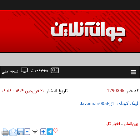
روزنامه جوان
نسخه اصلی
Toggle
navigation
کد خبر:
1290345
تاریخ انتشار:
۲۰ فروردين ۱۴۰۴ - ۰۹:۵۹
لینک کوتاه:
بين‌الملل
اخبار كلی
»