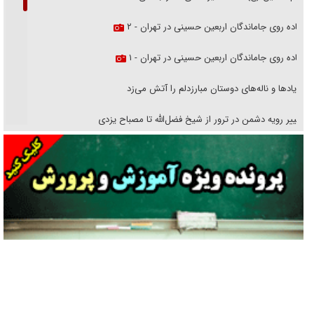
پیاده روی جاماندگان اربعین حسینی در تهران - ۲
پیاده روی جاماندگان اربعین حسینی در تهران - ۱
فریاد‌ها و ناله‌های دوستان مبارزدلم را آتش می‌زد
تغییر رویه دشمن در ترور از شیخ فضل‌الله تا مصباح یزدی
خرید قسطی اولش خنده و آخرش گریه است!
فوتبال و آن «بالا»!
راهبرد غافلگیری با نسل جدید پهپاد‌ها
جنجال پزشکان تقلبی در صنعت زیبایی
یهودی‌ها در ادبیات داستانی اروپا؛ از شکسپیر تا دیکنز
گفت‌وگو با خواهر یکی از شهدای جنگ رمضان/ خواهرم فرمانده جهادی و