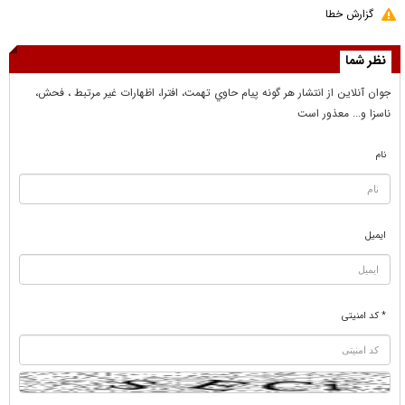
گزارش خطا
نظر شما
جوان آنلاين از انتشار هر گونه پيام حاوي تهمت، افترا، اظهارات غير مرتبط ، فحش،
ناسزا و... معذور است
نام
ایمیل
* کد امنیتی