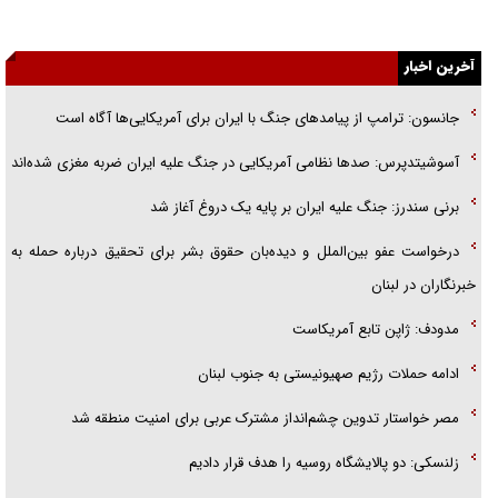
اهل خدمت بی‌منت بود
آخرین اخبار
جزئیات شکنجه‌هایم فراتر از آن است که در بیان بگنجد!
گزارش «جوان» از قوانین سخت‌گیرانه ۶ قاره در برابر یورش به پاسگاه‌های
جانسون: ترامپ از پیامد‌های جنگ با ایران برای آمریکایی‌ها آگاه است
پلیس
آسوشیتدپرس: صد‌ها نظامی آمریکایی در جنگ علیه ایران ضربه مغزی شده‌اند
تحلیل ابعاد پیام رهبر انقلاب به حزب‌الله/ مقاومت نقشه راه آینده غرب آسیا
برنی سندرز: جنگ علیه ایران بر پایه یک دروغ آغاز شد
درخواست عفو بین‌الملل و دیده‌بان حقوق بشر برای تحقیق درباره حمله به
خبرنگاران در لبنان
مدودف: ژاپن تابع آمریکاست
ادامه حملات رژیم صهیونیستی به جنوب لبنان
مصر خواستار تدوین چشم‌انداز مشترک عربی برای امنیت منطقه شد
زلنسکی: دو پالایشگاه روسیه را هدف قرار دادیم