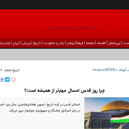
|
|
|
|
|
|
|
|
|
ست
بين‌الملل
اقتصاد
جامعه
فرهنگ‌و‌هنر
ایثار و مقاومت
تاریخ
ورزش
ايران
چندرسان
۰۷ فروردين ۱۴۰۴ -
 کوتاه:
تاریخ انتشار:
چرا روز قدس امسال مهم‌تر از همیشه است؟
امسال، قدس در آینه‌ تاریخ، تصویرِ هفتادوششمین سالِ نبردِ «ای
در برابر اسرائیل جنایتکار و صهیونیزم خونخوار مرور می‌کند.