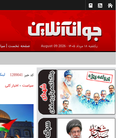
|
صفحه نخست
سیا
يکشنبه ۱۸ مرداد ۱۴۰۵ -
2026 August 09
لینک
کد خبر:
1289041
سیاست
اخبار کلی
»