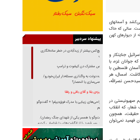
‌کشد و آسمانهای
برابر ظلم است. سالی که خاک
 از دیوارهای کهن
پیشنهاد سردبیر
هیچ‌کس بیشتر از زیدآبادی در خطر ساده‌انگاری
رائیل جنایتکار و
نیست
ه جوانان غزه، با
رقص مشترک دن کیشوت و ترامپ
 آسمان فلسطین با
 کاشت. امسال، هر
دنده دولت به واگذاری مسئله‌دار ایران‌خودرو/
سیدحسن نصرالله،
خصوصی‌سازی یا انحصار؟
غریزه‌ی بقا و آقای باقی و رفقا
یم صهیونیستی در
جراحی‌های زیبایی با مدرک فوق‌دیپلم! + گفت‌وگو
های اروپا، فریاد «Free Palestine» دیگر نه یک شعار، که انقلاب
با متهم
و حقیقت، همچون
گفت‌وگو با همسر یکی از شهدای جنگ رمضان/
الی که جهان فهمید نمی‌توان
پیکر بی‌سر شهید را از انگشت‌های پا شناسایی کردیم
نسلی که آنلاین الگو می‌گیرد