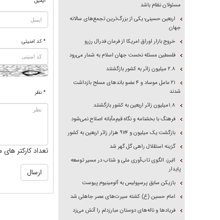
ایمیل
مسئولان نظام باشد
اربعین حسینی؛ یکی از بزرگ‌ترین تجمع‌های سالانه
جهان
خروج بازار اوراق امریکا از فرمان فدرال رزرو
* کد امنیتی
فلسطین مسئله نخست جهان اسلام به شمار می‌رود
۲.۸ میلیون زائر به کشور بازگشتند
۲۱ عامل موساد و ۴ عضو باند‌های مسلح بازداشت
شدند
* نظر
۱.۸میلیون زائر اربعین به کشور بازگشتند
فرهنگ با بخشنامه و نگاه قیم‌مآبانه اصلاح نمی‌شود
بازگشت یک میلیون و ۹۷۴ هزار زائر اربعین به کشور
گزینه استقلال راهی گل گهر شد
تعداد کارکتر های م
البرز، الگوی تاب‌آوری ملی و شتاب در مسیر توسعه
پایدار
بازیکن سابق پرسپولیس به آلومینیوم پیوست
امام حسین (ع) کشته سیرت‌های عصر جاهلی شد
فریاد‌ها و ناله‌های دوستان مبارزدلم را آتش می‌زد