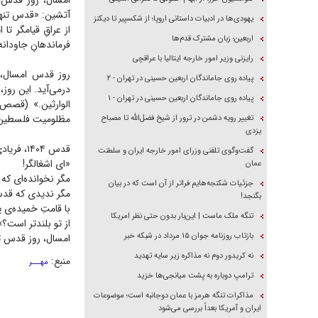
آتشین: «قدس تنها 
یهودی‌ها در ادبیات داستانی اروپا؛ از شکسپیر تا دیکنز
از عراقِ قیامگر ت
اربعین؛ زبان مشترک قدم‌ها
فرماندهانِ جاودان
رایزنی وزیر امور خارجه ایتالیا با عراقچی
روز قدس امسال، آ
پیاده روی جاماندگان اربعین حسینی در تهران - ۲
درمی‌آید. این روز، یاد
پیاده روی جاماندگان اربعین حسینی در تهران - ۱
مظلومیت فلسطین و
تغییر رویه دشمن در ترور از شیخ فضل‌الله تا مصباح
یزدی
قدس ۱۴۰۴، فریادی است که تاریخ را به استعاره می‌کشد:
گفت‌وگوی تلفنی وزرای امور خارجه ایران و سلطنت
«ای اشغالگر!
عمان
مگر نخوانده‌ای که 
جزئیات شکنجه‌هایم فراتر از آن است که در بیان
مگر ندیدی که قد
بگنجد!
با قامتِ خمیده‌ی 
تنگه ملک ماست | این‌بار بدون حتی نظر امریکا
از تو بلندتر است؟»
بازتاب روزنامه جوان ۱۵ مرداد در شبکه خبر
امسال، روز قدس تن
نه کریدور دوم نه مذاکره زیر سایه تهدید
منبع:
مهـــر
ترامپ دوباره به پشت میانجی‌ها خزید
مذاکرات تنگه هرمز با عمان دوجانبه است؛ موضوعات
ایران و آمریکا بعداً بررسی می‌شود