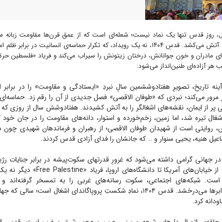
 روز قدس تنها یک نماد نیست؛ شعله‌ای است که از عمق قرن‌ها مقاومت زبانه می
خاموش جهان را به آتش می‌کشد. قدسِ ۱۴۰۴، نه یک رویداد، که تکرار حماسه‌ی انسانیت در 
ی مادران و خون جوانانش، درختان زیتونش را سیراب می‌کند و فریاد «فلسطین حرة»
هر آزاده‌ای طنین‌انداز می‌شود.
ه تاریخ، تصویرِ هفتادوششمین سالِ نبردِ «ایستادگی و مقاومت» را در برابر اس
مرور می‌کند؛ نبردی که «طوفان الاقصی» فصل جدیدی از آن را رقم زد. حماسه‌ای ک
 پر از ایمان، نقشه‌های اشغالگر را به آتش کشیدند. هفتادوشش سال از روزی که
اشغال تیره شد، اما زمین، زخم‌خورده و استوار، دانه‌های مقاومت را در جان خود
 روایتی است از شهیدان طوفان الاقصی؛ از رهبران و فرماندهان شهیدی چون 
یل هنیه، یحیی سنوار و … که جانشان را فدای آزادی قدس کردند.
ر جهانی گرامی داشته می‌شود که غرورِ قدرتهای سکوت‌پیشه در برابر جنایات رژ
هم شکسته است. از خیابان‌های آمریکا تا دانشگاه‌
 است. شبکه‌های اجتماعی، سکوت رسانه‌های غربی را به تمسخر گرفته‌اند 
خورشیدی از پس ابرها می‌درخشد. قدس ۱۴۰۴، نمادِ شکستِ پروپاگاندای اشغال است؛ س
ودانه کرد.