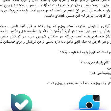
مال ما نیست؛ قدس مال هر انسانی است که آزادی را نفس می‌کشد.» از یمنِ استوار 
ا ایرانِ حماسه‌ساز، قدس نخ تسبیحی است که مهره‌های امت را به هم پیوند می‌ده
ه‌ی مقاومت، در هر گام این مسیر، راهنمای ماست.
ینه‌ای از فردایی نزدیک است؛ روزی که پرچمِ فتح بر فراز گنبد طلاییِ مسجدا
آور وعده‌ی الهی است: «و نُریدُ أن نَّمُنَّ عَلَی الَّذینَ استُضعفوا فِی الأرضِ و نَجعَلَهُم أئ
الوارثین.» (قصص/۵) فلسطین زنده است، چراکه هر سنگش شهیدی دارد، هر کودکش س
 هر مادرش به حکم الهی ماموریت دارد نسلی از این فرزندان را برای فلسطین تر
"ظلم پایدار نمی‌ماند"؟
س،
پیرمردانش هم،
ها یک روز نیست؛ آغازِ همیشه‌ی پیروزی است.