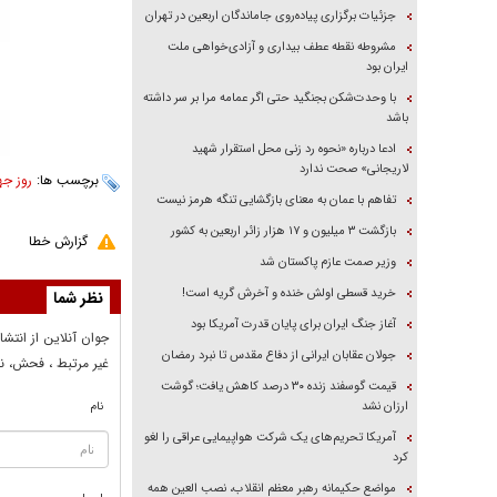
جزئیات برگزاری پیاده‌روی جاماندگان اربعین در تهران
مشروطه نقطه عطف بیداری و آزادی‌خواهی ملت
ایران بود
با وحدت‌شکن بجنگید حتی اگر عمامه مرا بر سر داشته
باشد
ادعا درباره «نحوه رد زنی محل استقرار شهید
لاریجانی» صحت ندارد
برچسب ها:
روز ج
تفاهم با عمان به معنای بازگشایی تنگه هرمز نیست
بازگشت ۳ میلیون و ۱۷ هزار زائر اربعین به کشور
گزارش خطا
وزیر صمت عازم پاکستان شد
خرید قسطی اولش خنده و آخرش گریه است!
نظر شما
آغاز جنگ ایران برای پایان قدرت آمریکا بود
جوان آنلاين از انتشا
جولان عقابان ایرانی از دفاع مقدس تا نبرد رمضان
غير مرتبط ، فحش، نا
قیمت گوسفند زنده ۳۰ درصد کاهش یافت؛ گوشت
ارزان نشد
نام
آمریکا تحریم‌های یک شرکت هواپیمایی عراقی را لغو
کرد
مواضع حکیمانه رهبر معظم انقلاب، نصب العین همه