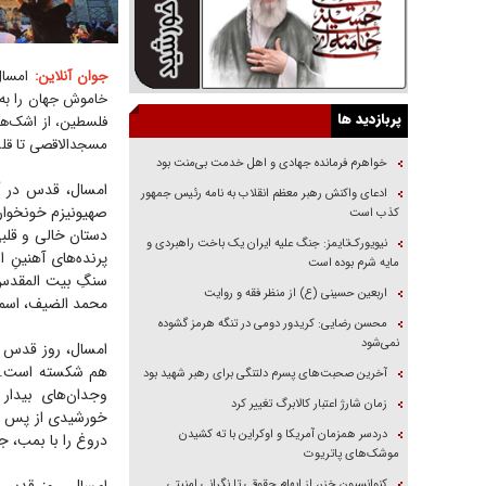
جوان آنلاین:
امسال،
پربازدید ها
فلسطین، از اشک‌ها
مسجدالاقصی تا قلب 
خواهرم فرمانده جهادی و اهل خدمت بی‌منت بود
امسال، قدس در آین
ادعای واکنش رهبر معظم انقلاب به نامه رئیس جمهور
صهیونیزم خونخوار 
کذب است
دستان خالی و قلبی
نیویورک‌تایمز: جنگ علیه ایران یک باخت راهبردی و
پرنده‌های آهنینِ 
مایه شرم بوده است
سنگِ بیت المقدس،
اربعین حسینی (ع) از منظر فقه و روایت
محمد الضیف، اسماع
محسن رضایی: کریدور دومی در تنگه هرمز گشوده
نمی‌شود
امسال، روز قدس د
آخرین صحبت‌های پسرم دلتنگی برای رهبر شهید بود
وجدان‌های بیدار
زمان شارژ اعتبار کالابرگ تغییر کرد
دردسر همزمان آمریکا و اوکراین با ته کشیدن
دروغ را با بمب، جا
موشک‌های پاتریوت
کنوانسیون خزر، از ابهام حقوقی تا نگرانی امنیتی