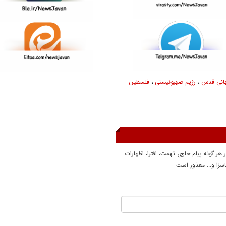
هانی قدس
،
رژیم صهیونیستی
،
فلسطین
ر هر گونه پيام حاوي تهمت، افترا، اظهارات
سزا و... معذور است