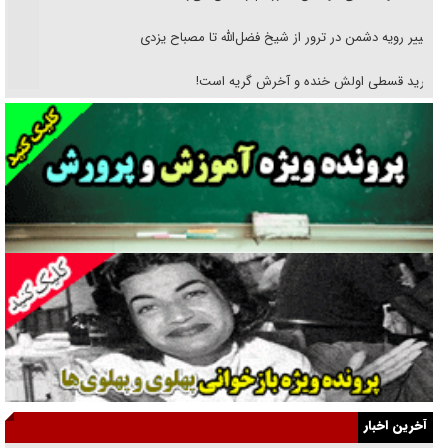
تغییر رویه دشمن در ترور از شیخ فضل‌الله تا مصباح یزدی
خرید قسطی اولش خنده و آخرش گریه است!
فوتبال و آن «بالا»!
راهبرد غافلگیری با نسل جدید پهپاد‌ها
جنجال پزشکان تقلبی در صنعت زیبایی
یهودی‌ها در ادبیات داستانی اروپا؛ از شکسپیر تا دیکنز
گفت‌وگو با خواهر یکی از شهدای جنگ رمضان/ خواهرم فرمانده جهادی و
اهل خدمت بی‌منت بود
جزئیات شکنجه‌هایم فراتر از آن است که در بیان بگنجد!
گزارش «جوان» از قوانین سخت‌گیرانه ۶ قاره در برابر یورش به پاسگاه‌های
آخرین اخبار