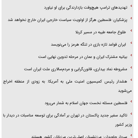
پلیس
تهدید‌های ترامپ هیچ‌وقت بازدارندگی برای او نیاورد
تحلیل ابعاد پیام رهبر انقلاب به حزب‌الله/ مقاومت نقشه راه آینده غرب آسیا
پزشکیان: فلسطین هرگز از اولویت سیاست خارجی ایران خارج نخواهد شد
گفت‌و‌گو اختصاصی با همسر فرمانده شهید حزب‌الله لبنان/ هر شبش شب
طلوع جامعه طیبه در مسیر کربلا
قدر بود
ایران قواعد تازه بازی در تنگه هرمز را می‌نویسد
بیانیه مشترک ایران و عمان در مرحله تدوین نهایی است
مشروطه نماد بیداری، قانون‌گرایی و مردم‌سالاری ملت ایران است
هشدار رئیس کمیسیون امنیت ملی به آمریکا: به زودی از منطقه اخراج
می‌شوید
فلسطین مسئله نخست جهان اسلام به شمار می‌رود
تاکید سفیر جدید پاکستان در تهران بر آمادگی برای توسعه مناسبات در دیدار با
وزیر کشور
سردار جاویدان: مرزنشینان اصلی‌ترین مرزبانان کشور هستند