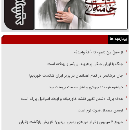
پربازدید ها
از «هَلْ مِنْ ناصِرٍ» تا «اُمَّةً واحِدَةً»
جنگ با ایران جنگی پرهزینه، بی‌ثمر و بزدلانه است
جان مرشایمر: در تمام اهدافمان در برابر ایران شکست خوردیم!
خواهرم فرمانده جهادی و اهل خدمت بی‌منت بود
هدف بزرگ دشمن تغییر نقشه خاورمیانه و ایجاد اسرائیل بزرگ است
اربعین مصداق قدرت نرم است
‌خروج ۲ میلیون زائر از مرز‌های زمینی اربعین/ افزایش بازگشت زائران