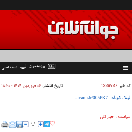
روزنامه جوان
نسخه اصلی
Toggle
navigation
کد خبر:
1288987
تاریخ انتشار:
۰۶ فروردين ۱۴۰۴ - ۱۸:۲۰
لینک کوتاه:
سیاست
اخبار کلی
»