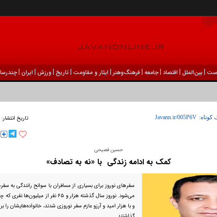
|
|
|
|
|
|
|
|
|
ست
بين‌الملل
اقتصاد
جامعه
فرهنگ‌و‌هنر
ایثار و مقاومت
تاریخ
ورزش
ايران
چندرسان
 کوتاه:
تاریخ انتشار:
حسین فصیحی
کمک به ادامه زندگی با «نه به تصادف»
سفر‌های نوروز برای بسیاری از مسافران با سوانح رانندگی به سفر
می‌شود. نوروز سال گذشته هزار و ۶۵ نفر از میلی
و با هزار امید و آرزو عازم سفر نوروزی شدند، خانواده‌هایشان را 
گذاشتند