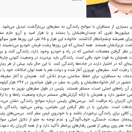
ای بسیاری از مسافران با سوانح رانندگی به سفر‌های بی‌بازگشت تبدیل می‌شود. 
۶۵ نفر از میلیون‌ها نفری که چمدان‌هایشان را بستند و با هزار امید و آرزو عازم 
خانواده‌هایشان را برای همیشه چشم‌انتظار گذاشتند. خانواده این هزار و
ذشت عزیزانشان هستند. همه کسانی که این روز‌ها پشت فرمان خودرو می‌نشینند تا
 نظر گرفتن معضلات اساسی که در راه و خودرو وجود دارد، رانندگی کنند و ب
همچنان به قوت خود باقی است. رانندگان باید بپذیرند در وضعیت کنونی چاره‌ای
ه‌ای که در اختیار دارند در جاده‌ها رانندگی کنند. با این حال باید بیش از هر زم
ا رعایت کنند. سفر‌های نوروزی آغاز شده و دولت هم با همه توان امکانات خود را 
خدمات به مسافران، برای حفظ سلامتی مردم تلاش کند. همزمان با آغاز سفرها،
امدادگران به جای حضور در کنار خانواده‌هایش
کیلومتر آن راه‌های اصلی است، مستقر هستند. پلیس در طول سفر‌های نوروز به صورت
 حضور دارد و همزمان با ارائه گزارش‌های مستمر درباره وضعیت راه‌ها و با ارائ
ان کاربران راه مراقبت کند. بررسی‌های پلیس درباره سوانح رانندگی نشان می‌
صد تصادفات است. بنابراین با در نظر گرفتن این مقیاس، روشن می‌شود رانندگان بای
کافی برای رانندگی برخوردار باشند و با خودروی ایمن سفر کنند. بررسی‌های پ
مجاز، سبقت، خستگی، خواب‌آلودگی و عدم توجه به جلو از دلایل اصلی سوان
ف» هم روی پرهیز از همین رفتار‌های پرخطر تأکید دارد و از همه کاربران راه دعوت 
فظ سلامت جامعه کنند. این روز‌ها همه مردم در قالب کاربران راه هستند و در ص