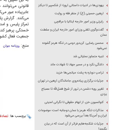
قانونی می‌توانند
یهودی‌ها در ادبیات داستانی اروپا؛ از شکسپیر تا دیکنز
عابرپیاده عبور می
اربعین حسینی (ع) از منظر فقه و روایت
رایزنی وزیر امور خارجه ایتالیا با عراقچی
تمرکز پلیس و امدا
خستگی پرهیز کنند
گفت‌وگوی تلفنی وزرای امور خارجه ایران و سلطنت
عمان
جمعیت فعال کشور
محسن رضایی: کریدور دومی در تنگه هرمز گشوده
منبع:
روزنامه جوان
نمی‌شود
تنبیه متجاوز عملیاتی شد
دلتنگی نکرد و در مسیر جهاد تا شهادت ماند
ترامپ دوباره به پشت میانجی‌ها خزید
جزئیات برگزاری پیاده‌روی جاماندگان اربعین در تهران
تغییر رویه دشمن در ترور از شیخ فضل‌الله تا مصباح
یزدی
کنوانسیون خزر، از ابهام حقوقی تا نگرانی امنیتی
مذاکرات تنگه هرمز با عمان دوجانبه است؛ موضوعات
ایران و آمریکا بعداً بررسی می‌شود
برچسب ها:
تصادف
جزئیات شکنجه‌هایم فراتر از آن است که در بیان
بگنجد!