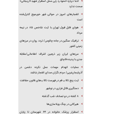
ادعا درباره «نحوه رد زنی محل استقرار شهید لاریجانی»
صحت ندارد
انفجار‌های امروز در حوالی شهر خورموج کنترل‌شده
است
هوای قابل قبول تهران با ثبت شاخص ۸۵ در نیمه
مرداد
ترافیک سنگین در جاده چالوس/ تردد روان در مرز‌های
زمینی کشور
مرز‌های ایران زیر ذره‌بین اشراف اطلاعاتی/مقابله
جدی با پدیده قاچاق
عملیات انهدام مهمات عمل نکرده دشمن در
آذربایجان‌غربی/ مردم نگران صدای انفجار نباشند
ثبت پنج تالاب قم در فهرست تالاب‌های قانون حفاظت
دستگیری قاتل فراری در نوشهر
۸ کشته در دو تصادف شب گذشته
هیرکانی در چنگ ویلاسازی‌ها
‌استقرار پزشک خانواده در ۶۴ شهرستان تا پایان