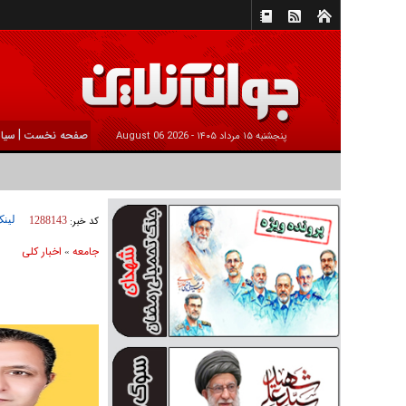
|
صفحه نخست
سیا
پنجشنبه ۱۵ مرداد ۱۴۰۵ -
2026 August 06
لینک
کد خبر:
1288143
جامعه
اخبار كلی
»