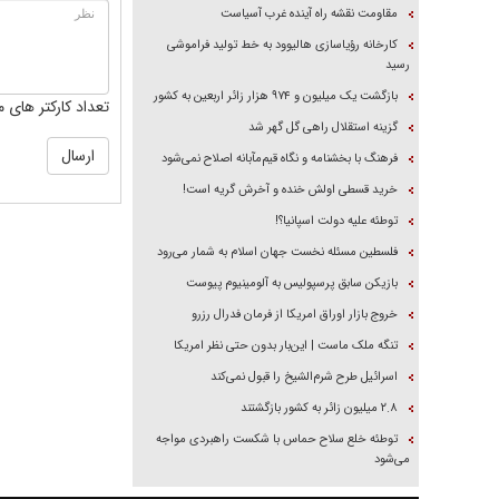
مقاومت نقشه راه آینده غرب آسیاست
کارخانه رؤیاسازی هالیوود به خط تولید فراموشی
رسید
بازگشت یک میلیون و ۹۷۴ هزار زائر اربعین به کشور
تعداد کارکتر های م
گزینه استقلال راهی گل گهر شد
فرهنگ با بخشنامه و نگاه قیم‌مآبانه اصلاح نمی‌شود
خرید قسطی اولش خنده و آخرش گریه است!
توطئه علیه دولت اسپانیا؟!
فلسطین مسئله نخست جهان اسلام به شمار می‌رود
بازیکن سابق پرسپولیس به آلومینیوم پیوست
خروج بازار اوراق امریکا از فرمان فدرال رزرو
تنگه ملک ماست | این‌بار بدون حتی نظر امریکا
اسرائیل طرح شرم‌الشیخ را قبول نمی‌کند
۲.۸ میلیون زائر به کشور بازگشتند
توطئه خلع سلاح حماس با شکست راهبردی مواجه
می‌شود