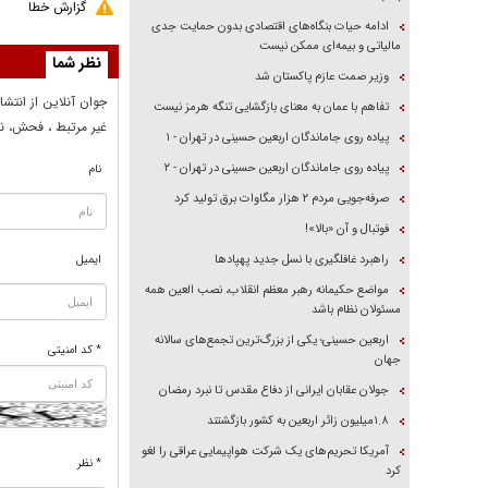
گزارش خطا
ادامه حیات بنگاه‌های اقتصادی بدون حمایت جدی
مالیاتی و بیمه‌ای ممکن نیست
نظر شما
وزیر صمت عازم پاکستان شد
جوان آنلاين از انتشا
تفاهم با عمان به معنای بازگشایی تنگه هرمز نیست
غير مرتبط ، فحش، نا
پیاده روی جاماندگان اربعین حسینی در تهران - ۱
پیاده روی جاماندگان اربعین حسینی در تهران - ۲
نام
صرفه‌جویی مردم ۲ هزار مگاوات برق تولید کرد
فوتبال و آن «بالا»!
راهبرد غافلگیری با نسل جدید پهپاد‌ها
ایمیل
مواضع حکیمانه رهبر معظم انقلاب، نصب العین همه
مسئولان نظام باشد
اربعین حسینی؛ یکی از بزرگ‌ترین تجمع‌های سالانه
* کد امنیتی
جهان
جولان عقابان ایرانی از دفاع مقدس تا نبرد رمضان
۱.۸میلیون زائر اربعین به کشور بازگشتند
آمریکا تحریم‌های یک شرکت هواپیمایی عراقی را لغو
* نظر
کرد