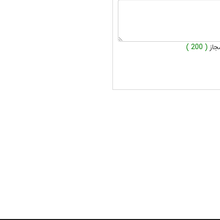
جاز
( 200 )