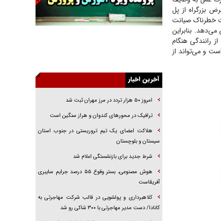
ض بزرگراه از پل
راهبرد غافلگیری با نسل جدید پهپاد‌ها
عیت خطرناک صیانت
جنجال پزشکان تقلبی در صنعت زیبایی
 انتهای شهر‌ها روی می‌دهد. بنابراین
از رانندگی هنگام
یهودی‌ها در ادبیات داستانی اروپا؛ از شکسپیر تا
ت و می‌تواند از
دیکنز
گفت‌وگو با خواهر یکی از شهدای جنگ رمضان/
خواهرم فرمانده جهادی و اهل خدمت بی‌منت بود
آخرین اخبار
جزئیات شکنجه‌هایم فراتر از آن است که در بیان
امروز ۵۰ هزار تردد در مرز مهران ثبت شد
بگنجد!
ترافیک در محور‌های کندوان و هراز سنگین است
گزارش «جوان» از قوانین سخت‌گیرانه ۶ قاره در
برابر یورش به پاسگاه‌های پلیس
هلاکت اعضای یک تیم تروریستی در جنوب استان
سیستان و بلوچستان
تحلیل ابعاد پیام رهبر انقلاب به حزب‌الله/ مقاومت
نقشه راه آینده غرب آسیا
شرط جدید برای بازنشستگی اعلام شد
هوش مصنوعی، بستر وقوع ۵۵ درصد جرایم سایبری
آفریقاست
کلاهبرداری و پولشویی در قالب شرکت مهاجرتی به
کانادا/ دست مدیر مهاجرتی با ۳۰۰ شاکی رو شد