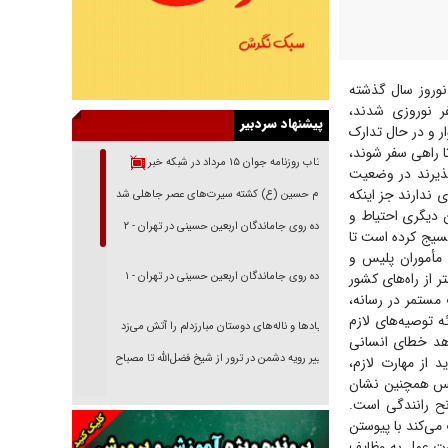
نوروز سال گذشته
سفر نوروزی شدند،
پیشنهاد سردبیر
 ۶۵ نفر، این روز‌ها هنوز سوگوار و در حال تدارک
 راهی سفر شوند،
بازتاب روزنامه جوان ۱۵ مرداد در شبکه خبر
پذیرند در وضعیت
 ندارند جز اینکه
امام حسین (ع) کشته سیرت‌های عصر جاهلی شد
ان دیگری احتیاط و
پیاده روی جاماندگان اربعین حسینی در تهران - ۲
بسیج کرده است تا
 مأموران پلیس و
ان و رفتن به سفر، در طول شبانه‌روز در ۲۹۷ هزار کیلومتر از راه‌های کشور
پیاده روی جاماندگان اربعین حسینی در تهران - ۱
 مستمر در رسانه،
ه توصیه‌های لازم
فریاد‌ها و ناله‌های دوستان مبارزدلم را آتش می‌زد
دهد خطای انسانی
تغییر رویه دشمن در ترور از شیخ فضل‌الله تا مصباح
د از مهارت لازم،
یزدی
لیس همچنین نشان
ح رانندگی است.
خرید قسطی اولش خنده و آخرش گریه است!
می‌کند با پیوستن
فوتبال و آن «بالا»!
ورت عمل به وظایف