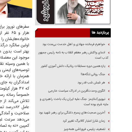
سفر‌های نوروز بر
پربازدید ها
هزار و 
خواهرم فرمانده جهادی و اهل خدمت بی‌منت بود
اولین سالگرد درگ
بهتر است بدون در
ادعای واکنش رهبر معظم انقلاب به نامه رئیس جمهور
موجود این معضلات 
کذب است
با همین وسیله نقلی
یازدهمین دوره مسابقات رباتیک دانش آموزی کشور
توصیه‌های ایمنی ر
جنگ روانی تنگه‌ها!
همزمان با ارائه 
هر شبش شب قدر بود
که ۴۷ هزار 
الگوی وحدت‌آفرین در ادراک سیاست خارجی
خصوصاً رسانه رسمی
نیویورک‌تایمز: جنگ علیه ایران یک باخت راهبردی و
تلاش می‌کند از ج
مایه شرم بوده است
عامل ۸۲در
صلاحیت و آمادگی 
آخرین صحبت‌های پسرم دلتنگی برای رهبر شهید بود
می‌دهد سرعت غیر
زمان شارژ اعتبار کالابرگ تغییر کرد
کمپین «نه به تصاد
تضعیف پلیس، فروپاشی همه‌چیز
به این کمپین به ح