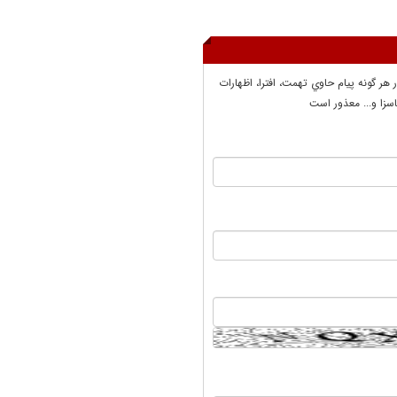
ر هر گونه پيام حاوي تهمت، افترا، اظهارات
سزا و... معذور است