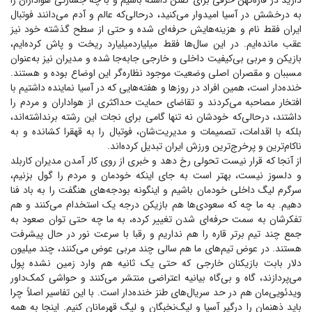
دارید در قاره‌کهن حرفی برای گفتن داشته باشیم و با چه جسارتی هواداران را
به درخشش در آسیا امیدوار می‌کنید، درحالی‌که عالم و آدم می‌دانند فوتبال
ایران فقط نام و هزینه‌هایش حرفه‌ای شده و حتی از سطح گذشته خود نیز
عقب مانده‌ایم. در این سال‌ها فقط میلیارد‌میلیارد ریخت و پاش کرده‌ایم،
بازیکن و مربی بی‌کیفیت داخلی و خارجی جابه‌جا شده و مدیران نیز به‌عنوان
مسببان و مقصران اصلی وضعیت موجود نظاره‌گر این اوضاع بوده و هستند.
خنده‌دار است، همین افراد در روز‌ها و هفته‌هایی که در آسیا نماینده داشتیم با
افتخار مصاحبه می‌کردند و تقاضای حمایت حداکثری از هواداران و مردم را
داشتند، درحالی‌که خودشان نه تنها گامی برای نجات این رشته برنداشته‌اند،
بلکه با اقدامات، تصمیمات و مدیریت‌شان، فوتبال را به قهقرا کشانده و به
ناکام‌ترین و پرخرج‌ترین ورزش ایران تبدیل کرده‌اند.
از آنجا که قرار نیست تحولی رخ دهد و خبری از روی کار آمدن مدیران کاربلد
و دلسوز نیست، بهتر است به جای اینکه خودمان و مردم را گول بزنیم،
سرگرم لیگ داخلی خودمان باشیم و اینگونه بودجه‌های هنگفت را به باد فنا
دهیم. به ما چه که سعودی‌ها هم بازیکن درجه یک استخدام می‌کنند و هم
تفکرشان به سمت حرفه‌ای شدن تغییر کرده، به ما چه حتی توان صعود به
جمع چند تیم برتر قاره را هم نداریم و رقبا با سرعت نور در حال پیشرفت
هستند. در عوض تیم‌های ما هم سالی چند مربی عوض می‌کنند، چند میلیون
دلار بابت بازیکنان خارجی که حتی یک ثانیه هم وارد زمین نشده پول
می‌پردازند، گاه و بی‌گاه بیانیه اعتراضی منتشر می‌کنند و حواشی کمک‌داور
ویدئویی‌مان هم در حد سریال‌های طنز خنده‌دار است. با این تفاسیر اصلاً چرا
باید ذهنمان را درگیر آسیا و لیگ‌نخبگان و لیگ قهرمانان کنیم. اینجا به همه