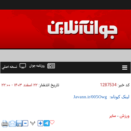
روزنامه جوان
نسخه اصلی
Toggle
navigation
کد خبر:
1287534
تاریخ انتشار:
۲۲ اسفند ۱۴۰۳ - ۲۲:۰۰
لینک کوتاه:
ورزش
ساير
»