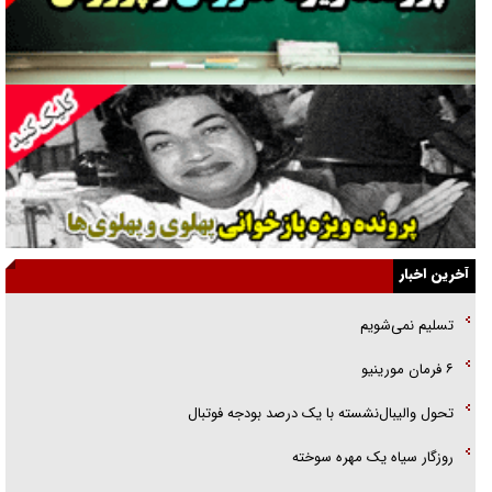
نسلی که آنلاین الگو می‌گیرد
گفت‌وگو با آیت‌الله جاودان/ جفای مخالفان مکانت معنوی رهبر شهید را
ارتقا می‌داد
راننده مست به قانون می‌خندد
همه آقای دوربینی شده‌ایم!
قصه ناتمام سرویس مدارس
آخرین اخبار
آیا مقاومت فلسطین خلع‌سلاح می‌شود؟
تسلیم نمی‌شویم
الگوی وحدت‌آفرین در ادراک سیاست خارجی
۶ فرمان مورینیو
گفتگوی دکتر اخوان مدیرمسئول روزنامه جوان با برنامه تلویزیونی «نبرد
تحول والیبال‌نشسته با یک درصد بودجه فوتبال
هرمز»
روزگار سیاه یک مهره سوخته