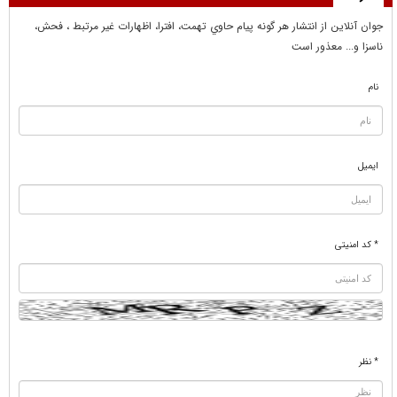
جوان آنلاين از انتشار هر گونه پيام حاوي تهمت، افترا، اظهارات غير مرتبط ، فحش،
ناسزا و... معذور است
نام
ایمیل
* کد امنیتی
* نظر