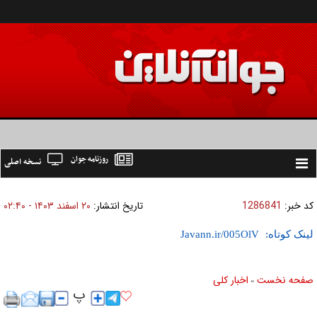
روزنامه جوان
نسخه اصلی
Toggle
navigation
کد خبر:
1286841
تاریخ انتشار:
۲۰ اسفند ۱۴۰۳ - ۰۲:۴۰
لینک کوتاه:
صفحه نخست
اخبار كلی
»