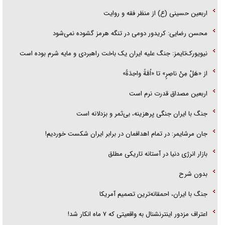
اربعین حسینی (ع) از منظر فقه و روایت
محسن رضایی: کریدور دومی در تنگه هرمز گشوده نمی‌شود
نیویورک‌تایمز: جنگ علیه ایران یک باخت راهبردی و مایه شرم بوده است
از «هَلْ مِنْ ناصِرٍ» تا «اُمَّةً واحِدَةً»
اربعین مصداق قدرت نرم است
جنگ با ایران جنگی پرهزینه، بی‌ثمر و بزدلانه است
جان مرشایمر: در تمام اهدافمان در برابر ایران شکست خوردیم!
بازار انرژی دنیا در آستانه تاریکی مطلق
بدون شرح
جنگ با ایران، احمقانه‌ترین تصمیم آمریکا
اعتراف مزدور اینترنشنال به واقعیتی که ۷ ماه انکار شد!