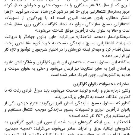
البرزی که از سال ۹۸ هنر میناکاری را به صورت جدی و حرفه‌ای دنبال کرده
امروز بسترساز اشتغالزایی برای ۵۰ نفر در شهر کرج شده است، می‌گوید: «زهرا
آتشگر دهقان، بانوی هنرمند البرزی است که با بهره‌گیری از تسهیلات
اشتغالزایی بسیج سازندگی موفق به ایجاد کارگاه میناکاری روی سفال شده
است و حالا به عنوان یک کارآفرین موفق شناخته می‌شود.»
سرهنگ‌پاسدار «محمد فلاحتکار» می‌افزاید: «این بانوی جهادگر با دریافت
تسهیلات اشتغالزایی بسیج سازندگی نسبت به خرید کوره ۱۵۰ لیتری پخت
سفال اقدام کرد و مهم‌تر اینکه کوره‌اش را در اختیار هنرجویان نوآموز و تازه کار
نیز قرار می‌دهد.»
به گفته این مسئول، دست ساخته‌های این بانوی کارآفرین و شاگردانش علاوه
بر استان البرز به سایر استان‌ها نیز ارسال می‌شود و حتی به عنوان سوغات و
هدیه به کشورهایی، چون امریکا صادر شده است.
صادرات محصولات بانوان کارآفرین
وقتی درباره عزم و اراده و تولید صحبت می‌شود، باید سراغ افرادی رفت که با
کمترین امکانات دست به کار‌های بزرگ می‌زنند.
آنطور که مسئول بسیج سازندگی استان البرز می‌گوید: «عزم جهادی یکی از
بانوان کارآفرین البرزی و تسهیلات بسیج سازندگی موجب اشتغال مستقیم و
غیرمستقیم برای ۲۵۴ نفر شده است.»
فلاحتکار با بیان اینکه گیوه‌های تولید شده از سوی این بانوی کارآفرین به
کشور‌های ایتالیا، عراق و امارات صادر می‌شود، می‌افزاید: «نسیبه سیمایی،
بانوی کارآفرین البرزی فعالیت‌های خود را از یک کارگاه ۴۰ متری آغاز کرده و با