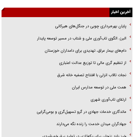
اهل خدمت بی‌منت بود
آخرین اخبار
جزئیات شکنجه‌هایم فراتر از آن است که در بیان بگنجد!
پایان بهره‌برداری چوبی در جنگل‌های هیرکانی
گزارش «جوان» از قوانین سخت‌گیرانه ۶ قاره در برابر یورش به پاسگاه‌های
پلیس
البرز، الگوی تاب‌آوری ملی و شتاب در مسیر توسعه پایدار
تحلیل ابعاد پیام رهبر انقلاب به حزب‌الله/ مقاومت نقشه راه آینده غرب آسیا
دام‌های بیمار عراق، تهدیدی برای دامداران خوزستان
از تنظیم گری مالی تا توزیع عدالت اعتباری
نجات تالاب انزلی با افتتاح تصفیه خانه شرق
همت ملی در توسعه مدارس ایران
ارتقای تاب‌آوری شهری
ماندگاری خدمات جهادی در گرو تسهیل‌گری و بومی‌گرایی
جهادگران میدان خدمت را زنده نگه می‌دارند
خیز بلند زنجان برای یکه‌تازی در تولید برق خورشیدی