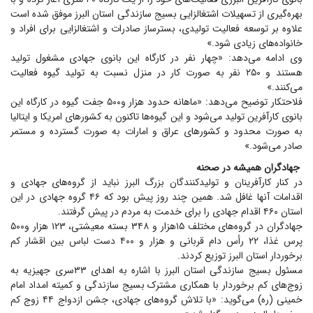
بهره‌گیری از تسهیلات اشتغالزایی بسیج سازندگی استان البرز موفق شده است
علاوه بر توسعه فعالیت تولیدی، بسترساز صادرات و اشتغالزایی برای افراد و
خانواده‌های زیادی شود.»
وی ادامه می‌دهد: «چهار نفر در کارگاه این بانوی جهادی مشغول تولید
هستند و ۲۵۰ نفر به صورت کار در منزل نسبت به تولید گیوه فعالیت
می‌کنند.»
فلاحتکار توضیح می‌دهد: «ماهانه حدود هزار و۵۰۰ جفت گیوه در کارگاه این
بانوی کارآفرین تولید می‌شود و این گیوه‌ها تاکنون به کشور‌های امریکا و ایتالیا
به صورت محدود و کشور‌های عراق و امارات به صورت گسترده و مستمر
صادر می‌شود.»
جهادگران همیشه در صحنه
در کنار کارآفرینان و تولیدکنندگان بزرگ البرز نباید از گروه‌های جهادی و
اقدامات آنها غافل شد. همین چند روز پیش بود که ۴۶ گروه جهادی در این
استان ۴۶۰ اقدام جهادی را برای خدمت به مردم در پیش گرفتند.
جهادگران در گروه‌های مختلف ۱۵هزار و ۳۴۸ بسته معیشتی، ۱۲۳ هزار و۵۰۰
پرس غذا، ۲۲ رأس دام قربانی و هزار و ۴۰۰ دست لباس بین اقشار کم
برخوردار استان البرز توزیع کردند.
مسئول بسیج سازندگی استان البرز با اشاره به اهدای ۳۳سری جهیزیه به
زوج‌های کم برخوردار با همکاری مشترک بسیج سازندگی و کمیته امداد امام
خمینی (ره) می‌گوید: «با تلاش گروه‌های جهادی، جشن ازدواج ۴۴ زوج کم