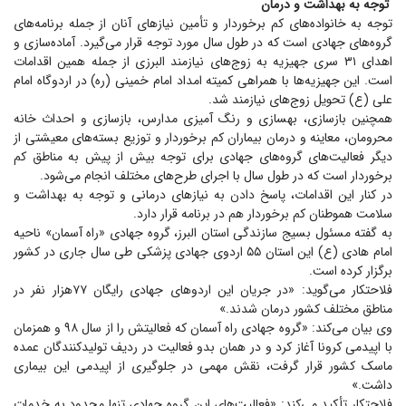
توجه به بهداشت و درمان
توجه به خانواده‌های کم برخوردار و تأمین نیاز‌های آنان از جمله برنامه‌های
گروه‌های جهادی است که در طول سال مورد توجه قرار می‌گیرد. آماده‌سازی و
اهدای ۳۱ سری جهیزیه به زوج‌های نیازمند البرزی از جمله همین اقدامات
است. این جهیزیه‌ها با همراهی کمیته امداد امام خمینی (ره) در اردوگاه امام
علی (ع) تحویل زوج‌های نیازمند شد.
همچنین بازسازی، بهسازی و رنگ آمیزی مدارس، بازسازی و احداث خانه
محرومان، معاینه و درمان بیماران کم برخوردار و توزیع بسته‌های معیشتی از
دیگر فعالیت‌های گروه‌های جهادی برای توجه بیش از پیش به مناطق کم
برخوردار است که در طول سال با اجرای طرح‌های مختلف انجام می‌شود.
در کنار این اقدامات، پاسخ دادن به نیاز‌های درمانی و توجه به بهداشت و
سلامت هموطنان کم برخوردار هم در برنامه قرار دارد.
به گفته مسئول بسیج سازندگی استان البرز، گروه جهادی «راه آسمان» ناحیه
امام هادی (ع) این استان ۵۵ اردوی جهادی پزشکی طی سال جاری در کشور
برگزار کرده است.
فلاحتکار می‌گوید: «در جریان این اردو‌های جهادی رایگان ۷۷هزار نفر در
مناطق مختلف کشور درمان شدند.»
وی بیان می‌کند: «گروه جهادی راه آسمان که فعالیتش را از سال ۹۸ و همزمان
با اپیدمی کرونا آغاز کرد و در همان بدو فعالیت در ردیف تولیدکنندگان عمده
ماسک کشور قرار گرفت، نقش مهمی در جلوگیری از اپیدمی این بیماری
داشت.»
فلاحتکار تأکید می‌کند: «فعالیت‌های این گروه جهادی تنها محدود به خدمات