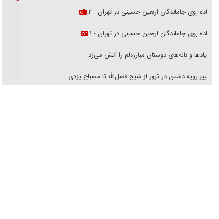
پیاده روی جاماندگان اربعین حسینی در تهران - ۲
پیاده روی جاماندگان اربعین حسینی در تهران - ۱
فریاد‌ها و ناله‌های دوستان مبارزدلم را آتش می‌زد
تغییر رویه دشمن در ترور از شیخ فضل‌الله تا مصباح یزدی
خرید قسطی اولش خنده و آخرش گریه است!
فوتبال و آن «بالا»!
راهبرد غافلگیری با نسل جدید پهپاد‌ها
جنجال پزشکان تقلبی در صنعت زیبایی
یهودی‌ها در ادبیات داستانی اروپا؛ از شکسپیر تا دیکنز
گفت‌وگو با خواهر یکی از شهدای جنگ رمضان/ خواهرم فرمانده جهادی و