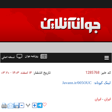
روزنامه جوان
نسخه اصلی
Toggle
navigation
کد خبر:
1285768
تاریخ انتشار:
۱۴ اسفند ۱۴۰۳ - ۰۳:۲۰
لینک کوتاه:
ايران
ايران
»