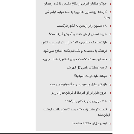
جولان عقابان ایرانی از دفاع مقدس تا نبرد رمضان
کارخانه رؤیاسازی هالیوود به خط تولید فراموشی
رسید
۱.۸میلیون زائر اربعین به کشور بازگشتند
خرید قسطی اولش خنده و آخرش گریه است!
بازگشت یک میلیون و ۹۷۴ هزار زائر اربعین به کشور
فرهنگ با بخشنامه و نگاه قیم‌مآبانه اصلاح نمی‌شود
فلسطین مسئله نخست جهان اسلام به شمار می‌رود
گزینه استقلال راهی گل گهر شد
توطئه علیه دولت اسپانیا؟!
بازیکن سابق پرسپولیس به آلومینیوم پیوست
خروج بازار اوراق امریکا از فرمان فدرال رزرو
۲.۸ میلیون زائر به کشور بازگشتند
قیمت گوسفند زنده ۳۰ درصد کاهش یافت؛ گوشت
ارزان نشد
اربعین؛ زبان مشترک قدم‌ها