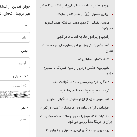
یهودی‌ها در ادبیات داستانی اروپا؛ از شکسپیر تا دیکنز
جوان آنلاين از انتشا
غير مرتبط ، فحش، نا
اربعین حسینی (ع) از منظر فقه و روایت
محسن رضایی: کریدور دومی در تنگه هرمز گشوده
نام
نمی‌شود
رایزنی وزیر امور خارجه ایتالیا با عراقچی
گفت‌وگوی تلفنی وزرای امور خارجه ایران و سلطنت
عمان
ایمیل
تنبیه متجاوز عملیاتی شد
تغییر رویه دشمن در ترور از شیخ فضل‌الله تا مصباح
یزدی
* کد امنیتی
دلتنگی نکرد و در مسیر جهاد تا شهادت ماند
ترامپ دوباره به پشت میانجی‌ها خزید
کنوانسیون خزر، از ابهام حقوقی تا نگرانی امنیتی
جزئیات برگزاری پیاده‌روی جاماندگان اربعین در تهران
* نظر
مذاکرات تنگه هرمز با عمان دوجانبه است؛ موضوعات
ایران و آمریکا بعداً بررسی می‌شود
پیاده روی جاماندگان اربعین حسینی در تهران - ۲