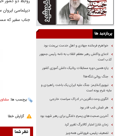
روابط دو کشور خو
دیپلماسی ایروان س
جناب سفیر که مسلط
پربازدید ها
خواهرم فرمانده جهادی و اهل خدمت بی‌منت بود
ادعای واکنش رهبر معظم انقلاب به نامه رئیس جمهور
کذب است
یازدهمین دوره مسابقات رباتیک دانش آموزی کشور
جنگ روانی تنگه‌ها!
نیویورک‌تایمز: جنگ علیه ایران یک باخت راهبردی و
مایه شرم بوده است
الگوی وحدت‌آفرین در ادراک سیاست خارجی
برچسب ها:
مشاور
هر شبش شب قدر بود
گزارش خطا
آخرین صحبت‌های پسرم دلتنگی برای رهبر شهید بود
زمان شارژ اعتبار کالابرگ تغییر کرد
نظر شما
تضعیف پلیس، فروپاشی همه‌چیز