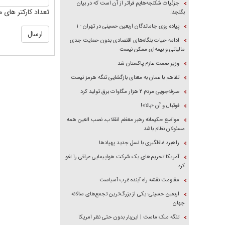
جزئیات شکنجه‌هایم فراتر از آن است که در بیان
تعداد کارکتر های م
بگنجد!
پیاده روی جاماندگان اربعین حسینی در تهران - ۱
ادامه حیات بنگاه‌های اقتصادی بدون حمایت جدی
مالیاتی و بیمه‌ای ممکن نیست
وزیر صمت عازم پاکستان شد
تفاهم با عمان به معنای بازگشایی تنگه هرمز نیست
صرفه‌جویی مردم ۲ هزار مگاوات برق تولید کرد
فوتبال و آن «بالا»!
مواضع حکیمانه رهبر معظم انقلاب، نصب العین همه
مسئولان نظام باشد
راهبرد غافلگیری با نسل جدید پهپاد‌ها
آمریکا تحریم‌های یک شرکت هواپیمایی عراقی را لغو
کرد
مقاومت نقشه راه آینده غرب آسیاست
اربعین حسینی؛ یکی از بزرگ‌ترین تجمع‌های سالانه
جهان
تنگه ملک ماست | این‌بار بدون حتی نظر امریکا