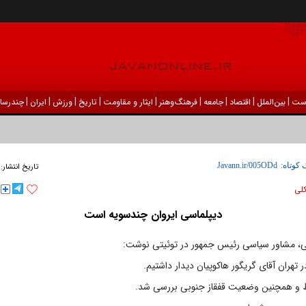
|
|
|
|
|
|
|
|
|
ست
بين‌الملل
اقتصاد
جامعه
فرهنگ‌و‌هنر
ایثار و مقاومت
تاریخ
ورزش
ايران
چندرسان
 کوتاه:
تاریخ انتشار:
كلی
دیپلماسی ایروان چندسویه است
، مشاور سیاسی رئیس جمهور در توئیتی نوشت:
ر تهران آقای گریگور هاکوپیان دیدار داشتیم.
ط و همچنین وضعیت قفقاز جنوبی بررسی شد.