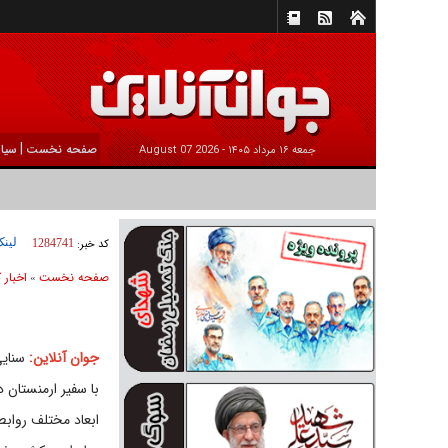
|
صفحه نخست
سیا
جمعه ۱۶ مرداد ۱۴۰۵ -
2026 August 07
لینک
کد خبر:
1284741
صفحه نخست
اخبار 
»
جوان آنلاین:
سنایی
با سفیر ارمنستان د
ابعاد مختلف رواب