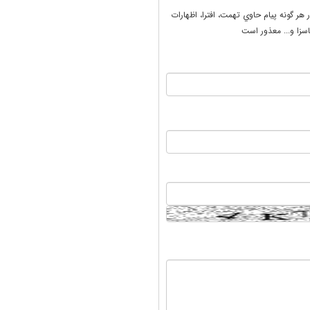
ر هر گونه پيام حاوي تهمت، افترا، اظهارات
سزا و... معذور است