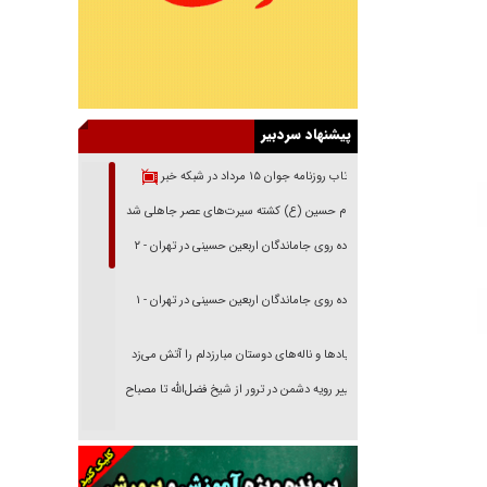
پیشنهاد سردبیر
بازتاب روزنامه جوان ۱۵ مرداد در شبکه خبر
امام حسین (ع) کشته سیرت‌های عصر جاهلی شد
پیاده روی جاماندگان اربعین حسینی در تهران - ۲
پیاده روی جاماندگان اربعین حسینی در تهران - ۱
فریاد‌ها و ناله‌های دوستان مبارزدلم را آتش می‌زد
تغییر رویه دشمن در ترور از شیخ فضل‌الله تا مصباح
یزدی
خرید قسطی اولش خنده و آخرش گریه است!
فوتبال و آن «بالا»!