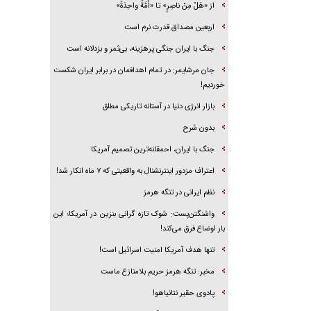
از «هَلْ مِنْ ناصِرٍ» تا «اُمَّةً واحِدَةً»
اربعین مصداق قدرت نرم است
جنگ با ایران جنگی پرهزینه، بی‌ثمر و بزدلانه است
جان مرشایمر: در تمام اهدافمان در برابر ایران شکست
خوردیم!
بازار انرژی دنیا در آستانه تاریکی مطلق
بدون شرح
جنگ با ایران، احمقانه‌ترین تصمیم آمریکا
اعتراف مزدور اینترنشنال به واقعیتی که ۷ ماه انکار شد!
نظم ایرانی در تنگه هرمز
واشنگتن‌پست: شوک تازه گرانی بنزین در آمریکا؛ این
بار اوضاع فرق می‌کند!
تنها هدف آمریکا امنیت اسرائیل است!
مخبر: تنگه هرمز حریم بلامنازع ماست
پادوی حقیر نتانیاهو!