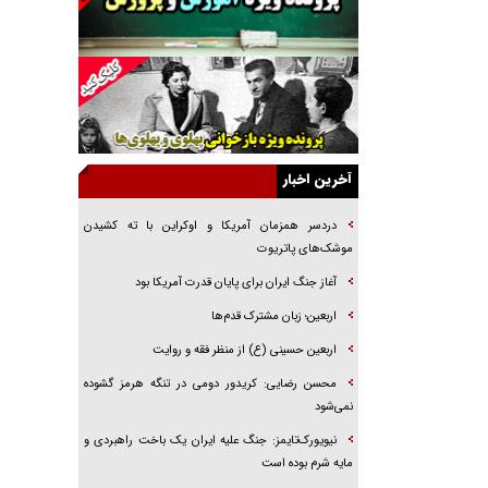
راهبرد غافلگیری با نسل جدید پهپاد‌ها
جنجال پزشکان تقلبی در صنعت زیبایی
یهودی‌ها در ادبیات داستانی اروپا؛ از شکسپیر تا
دیکنز
گفت‌وگو با خواهر یکی از شهدای جنگ رمضان/
خواهرم فرمانده جهادی و اهل خدمت بی‌منت بود
آخرین اخبار
جزئیات شکنجه‌هایم فراتر از آن است که در بیان
بگنجد!
دردسر همزمان آمریکا و اوکراین با ته کشیدن
موشک‌های پاتریوت
گزارش «جوان» از قوانین سخت‌گیرانه ۶ قاره در
برابر یورش به پاسگاه‌های پلیس
آغاز جنگ ایران برای پایان قدرت آمریکا بود
تحلیل ابعاد پیام رهبر انقلاب به حزب‌الله/ مقاومت
اربعین؛ زبان مشترک قدم‌ها
نقشه راه آینده غرب آسیا
اربعین حسینی (ع) از منظر فقه و روایت
محسن رضایی: کریدور دومی در تنگه هرمز گشوده
نمی‌شود
نیویورک‌تایمز: جنگ علیه ایران یک باخت راهبردی و
مایه شرم بوده است