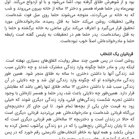
بود و از شوهرش طلاق گرفته بود، آشنا می‌شود و با او ازدواج می‌کند. اول
بهمن‌ماه پدر حلما همراه همسر و دختر ۱۲ ساله از خانه بیرون می‌روند و شب
که به خانه بر می‌گردند، متوجه می‌شوند حلما روی مبل فوت شده‌است.
وقتی تحقیقات روشن می‌کند حلما به قتل رسیده، مادرخوانده‌اش مورد
تحقیق قرار می‌گیرد و اعتراف می‌کند برای ساعتی به خانه برگشته و حلما را
به قتل رسانده‌است. پدر حلما هم در تحقیقات به پلیس گفته است رابطه
حلما و مادرخوانده‌اش اصلاً خوب نبوده‌است.
قربانیان یک انتخاب
روشن است در پس همین چند سطر روایت، اتفاق‌های بسیاری نهفته است.
اینکه پدر و مادر حلما چگونه وارد زندگی مشترک شدند و چه دلایلی سبب
شد زندگی آنها با داشتن دختری ۱۰ ساله به طلاق منجر شود. همین طور
زندگی مادرخوانده او که چگونه وارد زندگی اول شد و چه دلایلی در آن
زندگی سبب شد با داشتن دختری ۱۲ ساله، طلاق تنها راهی باشد که مقابلش
قرار دارد. همین‌طور چه دلایلی باعث شد، پدر حلما و همسر تازه‌اش با وجود
داشتن تجربه شکست زندگی‌های قبلی، وارد زندگی دیگری شوند که خیلی
زود به قیمت جان یکی از بچه‌ها تمام شود. تا این جای کار دختربچه‌ای
بی‌گناه قربانی شده‌است و مادرخوانده‌اش هم بی‌تردید قربانی دیگری است
که حالا در زندان است و دختربچه ۱۲ ساله‌اش هم قربانی دیگری است که
باید تا پایان زندگی‌اش رنج‌هایی را که در دو زندگی پرآشوب تحمل کرده به
دوش بکشد و همه اینها به خاطر انتخاب‌های نادرستی رقم خورد که در پس
هر کدام از آنها چرایی‌های بسیاری وجود دارد.