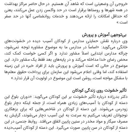
خروجی آن وضعیتی است که شاهد آن هستیم. در حال حاضر مراکز بهداشت
در همه شهر‌ها و روستا‌ها برقرار است در حد واکسن زدن عمل می‌کنند، یعنی
که حداقل امکانات را ارائه می‌دهند و خدمات روانشناسی آنها در حد صفر
است.»
بی‌توجهی آموزش و پرورش
وی درباره نقش حمایتی مدارس از کودکان آسیب دیده در خشونت‌های
خانگی می‌گوید: «اساساً در مدارس ما به موضوع مشاوره توجه نمی‌شود،
چراکه مدارس ابتدایی اصلاً مشاور ندارد و اگر کسی خواست کمک کند،
محض رضای خدا مداخله می‌کند و در پایه‌های بعد فقط یک مشاور دارد. این
موضوع در حالی که است آموزش و پرورش باید از افراد خبره در این زمینه
استفاده کند، اما وقتی اعلام می‌شود این سازمان برای پرداخت حقوق معلم‌ها
با مشکل مواجه است، روشن است این موضوع در اولویت آن قرار ندارد.»
تأثیر خشونت روی زندگی کودکان
دکتر بدرزاده درباره تأثیر خشونت بر این کودکان می‌گوید: «دوران بلوغ این
دسته از کودکان با آسیب‌های زیادی همراه است، از جمله اینکه دچار بلوغ
زودرس می‌شوند. این دسته از کودکان در شاخص‌هایی که برای بزهکاری
نوجوانان تعریف می‌کنیم به سرعت به این آسیب دچار می‌شوند، گرایش به
مصرف سیگار و مواد مخدر در سنین پایین اتفاق می‌افتد. روابط جنسی در این
دسته از کودکان در سن پایین صورت می‌گیرد. این دسته از کودکان آسیب‌دیده