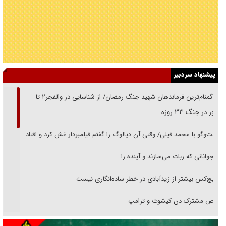
پیشنهاد سردبیر
از گمنام‌ترین فرماندهان شهید جنگ رمضان/ از شناسایی در والفجر۲ تا
حضور در جنگ ۳۳ روزه
گفت‌وگو با محمد فیلی/ وقتی آن دیالوگ را گفتم فیلمبردار غش کرد و افتاد
نوجوانانی که ربات می‌سازند و آینده را
هیچ‌کس بیشتر از زیدآبادی در خطر ساده‌انگاری نیست
رقص مشترک دن کیشوت و ترامپ
دنده دولت به واگذاری مسئله‌دار ایران‌خودرو/ خصوصی‌سازی یا انحصار؟