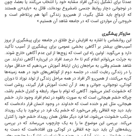
عمدتاً برای تشکیل زندگی افراد مشابه خود را انتخاب می‌کنند یا بعضاً، چون
در نوجوانی دچار روابط جنسی نامشروع بوده‌اند، قائل به «باید»‌ی هستند
که ازدواج باید شکل بگیرد، از همین‌رو زندگی آنها هم پرتلاطم است و
خروجی آن مواردی است که در جامعه شاهد آن هستیم.»
سازوکار پیشگیری
این روانشناس با اشاره به افزایش نرخ طلاق در جامعه برای پیشگیری از بروز
آسیب‌های بیشتر بر آگاهی بخشی عمومی برای پیشگیری از آسیب تأکید
دارد و می‌گوید: اولین راه این است که زوج‌ها از این عدم آگاهی خارج شوند.
به جرئت می‌توانم اعلام کنم تا ۸۰ درصد افراد در این‌باره آگاهی ندارند. من
شاهد هستم وقتی به مراجعان زبان ارتباط آموزش می‌دهیم که حداقل موارد
را در زندگی رعایت کنند، در جلسه دوم از کوتاهی‌های خود در همه زمینه‌ها
گریه می‌کنند، از همین‌رو اگر افراد در همه مراحل زندگی از تولد نوزاد تا دوران
کودکی، نوجوانی، جوانی و بعد از آن تحت آموزش قرار گیرند، روشن است
که خشونت کمتر می‌شود. آگاهی که توام با سواد رابطه و کنترل خشم باشد،
چراکه خشم هیجانی است که به صورت بالقوه در تمام افراد وجود دارد. خشم
هیجانی، مثل غم و خنده است که خداوند در وجود انسان قرار داده‌است که
باید دید چه اتفاقی رقم می‌خورد که خشم یک فرد در برخورد با یک رویداد
مرتکب خشونت می‌شود، اما فرد دیگر مقابل همان رویداد خشم خود را کنترل
می‌کند. بررسی این موضوع ما را به یک چارچوب می‌رساند که در بررسی
ریشه‌های آن باید دید چه اتفاقی در کودکی وی افتاده‌است که دست به
چنین خشونتی می‌زند. آیا این در حوزه وراثت است، ژنتیک یا چارچوب‌های