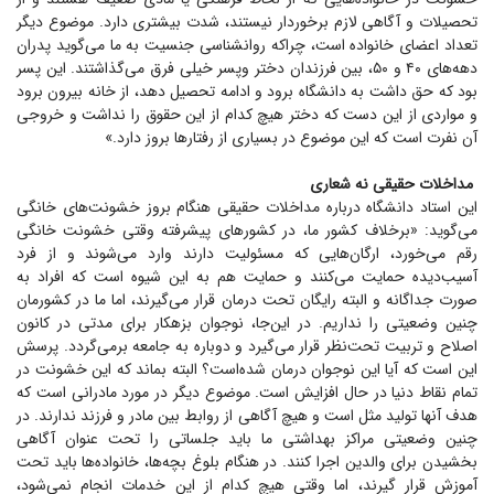
تحصیلات و آگاهی لازم برخوردار نیستند، شدت بیشتری دارد. موضوع دیگر
تعداد اعضای خانواده است، چراکه روانشناسی جنسیت به ما می‌گوید پدران
دهه‌های ۴۰ و ۵۰، بین فرزندان دختر وپسر خیلی فرق می‌گذاشتند. این پسر
بود که حق داشت به دانشگاه برود و ادامه تحصیل دهد، از خانه بیرون برود
و مواردی از این دست که دختر هیچ کدام از این حقوق را نداشت و خروجی
آن نفرت است که این موضوع در بسیاری از رفتار‌ها بروز دارد.»
مداخلات حقیقی نه شعاری
این استاد دانشگاه درباره مداخلات حقیقی هنگام بروز خشونت‌های خانگی
می‌گوید: «برخلاف کشور ما، در کشور‌های پیشرفته وقتی خشونت خانگی
رقم می‌خورد، ارگان‌هایی که مسئولیت دارند وارد می‌شوند و از فرد
آسیب‌دیده حمایت می‌کنند و حمایت هم به این شیوه است که افراد به
صورت جداگانه و البته رایگان تحت درمان قرار می‌گیرند، اما ما در کشورمان
چنین وضعیتی را نداریم. در این‌جا، نوجوان بزهکار برای مدتی در کانون
اصلاح و تربیت تحت‌نظر قرار می‌گیرد و دوباره به جامعه بر‌می‌گردد. پرسش
این است که آیا این نوجوان درمان شده‌است؟ البته بماند که این خشونت در
تمام نقاط دنیا در حال افزایش است. موضوع دیگر در مورد مادرانی است که
هدف آنها تولید مثل است و هیچ آگاهی از روابط بین مادر و فرزند ندارند. در
چنین وضعیتی مراکز بهداشتی ما باید جلساتی را تحت عنوان آگاهی
بخشیدن برای والدین اجرا کنند. در هنگام بلوغ بچه‌ها، خانواده‌ها باید تحت
آموزش قرار گیرند، اما وقتی هیچ کدام از این خدمات انجام نمی‌شود،