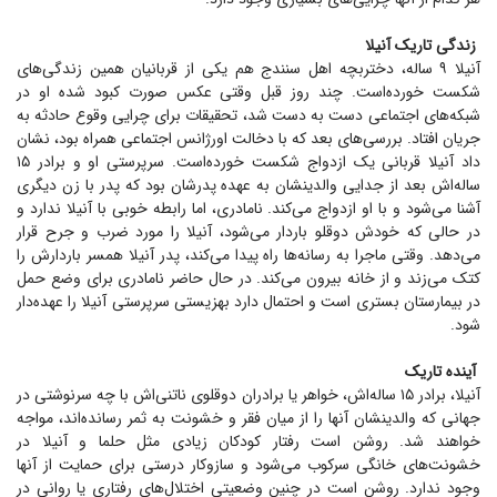
زندگی تاریک آنیلا
آنیلا ۹ ساله، دختربچه اهل سنندج هم یکی از قربانیان همین زندگی‌های
شکست خورده‌است. چند روز قبل وقتی عکس صورت کبود شده او در
شبکه‌های اجتماعی دست به دست شد، تحقیقات برای چرایی وقوع حادثه به
جریان افتاد. بررسی‌های بعد که با دخالت اورژانس اجتماعی همراه بود، نشان
داد آنیلا قربانی یک ازدواج شکست خورده‌است. سرپرستی او و برادر ۱۵
ساله‌اش بعد از جدایی والدینشان به عهده پدرشان بود که پدر با زن دیگری
آشنا می‌شود و با او ازدواج می‌کند. نامادری، اما رابطه خوبی با آنیلا ندارد و
در حالی که خودش دوقلو باردار می‌شود، آنیلا را مورد ضرب و جرح قرار
می‌دهد. وقتی ماجرا به رسانه‌ها راه پیدا می‌کند، پدر آنیلا همسر باردارش را
کتک می‌زند و از خانه بیرون می‌کند. در حال حاضر نامادری برای وضع حمل
در بیمارستان بستری است و احتمال دارد بهزیستی سرپرستی آنیلا را عهده‌دار
شود.
آینده تاریک
آنیلا، برادر ۱۵ ساله‌اش، خواهر یا برادران دوقلوی ناتنی‌اش با چه سرنوشتی در
جهانی که والدینشان آنها را از میان فقر و خشونت به ثمر رسانده‌اند، مواجه
خواهند شد. روشن است رفتار کودکان زیادی مثل حلما و آنیلا در
خشونت‌های خانگی سرکوب می‌شود و سازوکار درستی برای حمایت از آنها
وجود ندارد. روشن است در چنین وضعیتی اختلال‌های رفتاری یا روانی در