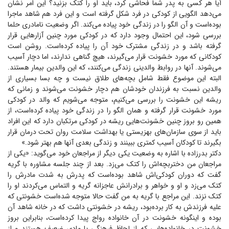
آیا هر کسی به پدر شما فحاشی کرد، باید او را کتک بزنید؟ این امر نشان
می‌دهد الگویی از کودکی در فرد شکل گرفته است و این فرد هم شاهد ماجرا
بوده‌است و آن الگو را در زندگی خود پیاده می‌کند. اگر وضعیت نامادری حلما
بررسی شود، این احتمال وجود دارد که در کودکی مورد چنین آزار‌هایی قرار
گرفته باشد و در زندگی مشترک خود آن را پیاده کرده‌است. روشن است
کودکانی که مورد خشونت قرار می‌گیرند، هیچ گناهی ندارند، اما دچار آسیب
می‌شوند. آنها در روابط والدینی زندگی می‌کنند، که این والدین بیمار هستند.
البته این موضوع فقط شامل بچه‌های طلاق نیست و چه بسا بسیاری از
والدین نسبت به فرزندان خودشان هم دچار خشونت می‌شوند و زمانی که
ریشه این خشونت را بررسی می‌کنیم، متوجه می‌شویم که والد در کودکی
مورد خشونت قرار گرفته و همان الگو را در زندگی خود پیاده کرده‌است، از
همین رو بروز چنین خشونت‌هایی ریشه در کودکی مرتکبان دارد که این افراد
باید از سوی سازمان‌های بهزیستی یا بهداشت سلامت روان تحت درمان قرار
بگیرند تا کودکان آسیب کمتری ببینند و زندگی بعدی آنها هم بهتر شود.»
دکتر بدرزاده با اشاره به وضعیت یکی دیگر از مراجعان خود می‌گوید: «یکی از
مراجعان من دختربچه‌اش را کتک می‌زد. بعد از چند جلسه مشاوره با گریه
گفت که دوران کودکی‌اش شاهد بوده‌است که پدرش به شدت مادرش را
کتک می‌زد و او و خواهر و برادرانش عاجزانه گریه و التماس می‌کردند او را
کتک نزند. این مراجع با گریه به من گفت حالا متوجه شده‌است خشونتی که
علیه فرزندش به کار برده‌بود، ریشه در خشونتی داشت که در خانه شاهد آن
بوده و اینگونه خشونت در آن خانواده رواج پیدا کرده‌است، بنابراین بروز
خشونت در خانواده‌هایی که از لحاظ فرهنگی یا مادی ضعیف هستند و از