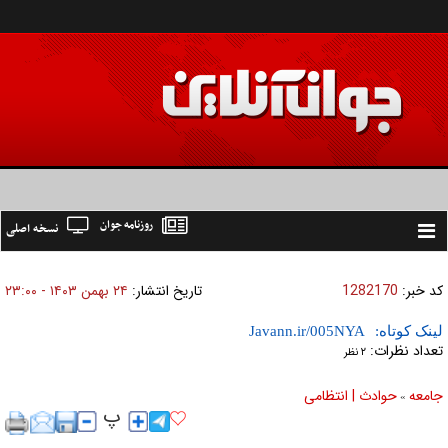
روزنامه جوان
نسخه اصلی
Toggle
navigation
کد خبر:
1282170
تاریخ انتشار:
۲۴ بهمن ۱۴۰۳ - ۲۳:۰۰
لینک کوتاه:
تعداد نظرات:
۲ نظر
جامعه
حوادث | انتظامی
»