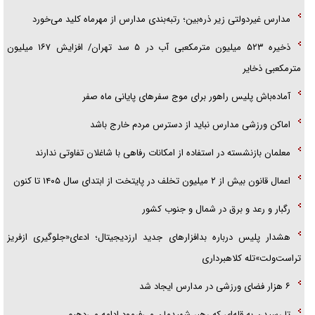
آیا مقاومت فلسطین خلع‌سلاح می‌شود؟
مدارس غیردولتی زیر ذره‌بین؛ رتبه‌بندی مدارس از مهرماه کلید می‌خورد
ذخیره ۵۲۳ میلیون مترمکعبی آب در ۵ سد تهران/ افزایش ۱۶۷ میلیون
مترمکعبی ذخایر
آماده‌باش پلیس راهور برای موج سفرهای پایانی ماه صفر
اماکن ورزشی مدارس نباید از دسترس مردم خارج باشد
معلمان بازنشسته در استفاده از امکانات رفاهی با شاغلان تفاوتی ندارند
اعمال قانون بیش از ۲ میلیون تخلف در پایتخت از ابتدای سال ۱۴۰۵ تا کنون
رگبار و رعد و برق در شمال و جنوب کشور
هشدار پلیس درباره بدافزارهای جدید ارزدیجیتال؛ ادعای«جلوگیری ازفریز
تراست‌ولت»تله کلاهبرداری
۶ هزار فضای ورزشی در مدارس ایجاد شد
تا رسیدن به قله‌ای که رهبر شهیدمان می‌فرمود ادامه می‌دهیم