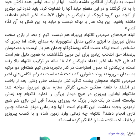
نسبت به بازیکنان انتقادی داشته باشند. آنها از اواسط نوامبر همه تلاش خود
را به کار گرفتند و در این مقطع نباید آنها را قضاوت کرد. باید قدردانی بهتری
از آنچه این گروه کوچک از بازیکنان در طول ۵/۲ ماه اخیر انجام داده‌اند،
داشته باشیم. این یک عذر یا بهانه نیست و نباید به این شکل به آن نگاه
کنیم.»
البته حرف‌های سرمربی تاتنهام پربیراه هم نیست. تیم او بعد از بازی سخت
مقابل لیورپول با انرژی بالایی مقابل استون‌ویلا به میدان رفت، اما چیزی که
مشخص است اینکه دست آنگه پوستکوگلو چندان هم باز نیست و مصدومان
پرتعداد حق انتخاب زیادی برای این مربی نگذاشتند، به همین دلیل هم است
که طی ۵/۲ ماه اخیر تعداد بازیکنان ۱۷، ۱۸ ساله در ترکیب تاتنهام بالا رفته
است؛ بازیکنانی که بدون استراحت در کنار باتجربه‌های تیم هفته‌ای دو مرتبه
به میدان می‌روند؛ روند دشواری که باعث شده است به رغم ناکامی‌های اخیر
سرمربی تاتنهام همچنان پشت شاگردانش بایستد، حتی وقتی بعد از باخت
در آنفیلد با طعنه سنگین جیمی کاراگر، ستاره سابق لیورپول مواجه شد:
«تاتنهام توانایی پیروزی در هیچ دیدار بزرگی را ندارد. تاتنهام چه زمانی
توانسته است در یک دیدار بزرگ به پیروزی برسد؟ قبل این بازی هم هیچ
تردیدی وجود نداشت. این تاتنهام است. آنها چه زمانی موفق شده‌اند چنین
کاری انجام دهند؟ تاتنهام چه زمانی وارد زمین شده و با کسب پیروزی
برخلاف احتمالات، شما را غافلگیر کرده است؟»
منبع:
روزنامه جوان