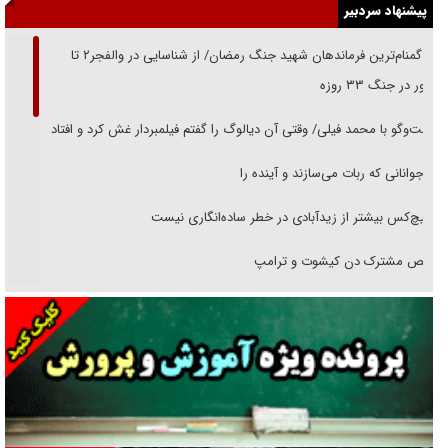
پیشنهاد سردبیر
از گمنام‌ترین فرماندهان شهید جنگ رمضان/ از شناسایی در والفجر۲ تا
حضور در جنگ ۳۳ روزه
گفت‌وگو با محمد فیلی/ وقتی آن دیالوگ را گفتم فیلمبردار غش کرد و افتاد
نوجوانانی که ربات می‌سازند و آینده را
هیچ‌کس بیشتر از زیدآبادی در خطر ساده‌انگاری نیست
رقص مشترک دن کیشوت و ترامپ
دنده دولت به واگذاری مسئله‌دار ایران‌خودرو/ خصوصی‌سازی یا انحصار؟
غریزه‌ی بقا و آقای باقی و رفقا
جراحی‌های زیبایی با مدرک فوق‌دیپلم! + گفت‌وگو با متهم
گفت‌وگو با همسر یکی از شهدای جنگ رمضان/ پیکر بی‌سر شهید را از