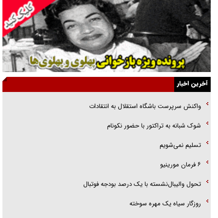
انگشت‌های پا شناسایی کردیم
نسلی که آنلاین الگو می‌گیرد
گفت‌وگو با آیت‌الله جاودان/ جفای مخالفان مکانت معنوی رهبر شهید را
ارتقا می‌داد
آخرین اخبار
راننده مست به قانون می‌خندد
واکنش سرپرست باشگاه استقلال به انتقادات
همه آقای دوربینی شده‌ایم!
شوک شبانه به تراکتور با حضور نکونام
قصه ناتمام سرویس مدارس
تسلیم نمی‌شویم
آیا مقاومت فلسطین خلع‌سلاح می‌شود؟
۶ فرمان مورینیو
تحول والیبال‌نشسته با یک درصد بودجه فوتبال
روزگار سیاه یک مهره سوخته