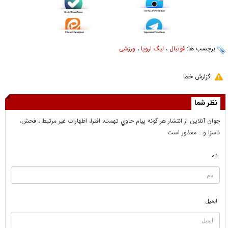
برچسب ها:
فوتبال
،
لیگ اروپا
،
ورزشی
گزارش خطا
نظر شما
جوان آنلاين از انتشار هر گونه پيام حاوي تهمت، افترا، اظهارات غير مرتبط ، فحش،
ناسزا و... معذور است
نام
ایمیل