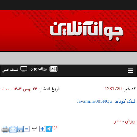
روزنامه جوان
نسخه اصلی
Toggle
navigation
کد خبر:
1281720
تاریخ انتشار:
۲۳ بهمن ۱۴۰۳ - ۰۱:۰۰
لینک کوتاه:
ورزش
ساير
»