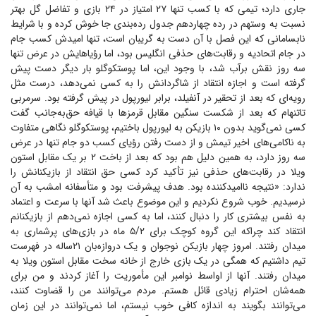
جاری دارد؛ تیمی که با کسب تنها ۲۷ امتیاز در ۲۴ بازی و تفاضل گل بهتر
نسبت به وستهم در رده چهاردهم جدول رده‌بندی جا خوش کرده و با شرایط
نابسامانی که این فصل با آن دست به گریبان است، تنها امیدش کسب جام
در جام اتحادیه و رقابت‌های حذفی انگلیس بود، اما رؤیاهایش در عرض تنها
سه روز نقش برآب شد، با وجود این، اما پوستکوگلو بار دیگر دست پیش
گرفته است و اجازه انتقاد از شاگردانش را به کسی نمی‌دهد، درست مثل
رویه‌ای که بعد از تحقیر در آنفیلد، برابر لیورپول در پیش گرفته بود. سرمربی
تاتنهام که بعد از شکست سنگین مقابل قرمز‌ها با قیافه حق‌به‌جانب گفت
کسی نمی‌گوید بدون ۱۰ بازیکن به لیورپول باختیم، پوستکوگلو نگاهی متفاوت
به ناکامی‌های اخیر تیمش و از دست رفتن رؤیای کسب دو جام تنها در عرض
سه روز دارد، به همین دلیل هم بود که بعد از باخت ۲ بر یک مقابل استون
ویلا در رقابت‌های حذفی نیز تأکید کرد کسی حق انتقاد از بازیکنانش را
ندارد: «نتیجه ناامیدکننده بود. هدف پیشرفت بود و متأسفانه امشب به آن
نرسیدیم. خوب شروع نکردیم و این موضوع باعث شد آنها با سرعت و اعتماد
به نفس بیشتری کار را دنبال کنند، اما به کسی اجازه نمی‌دهم از بازیکنانم
انتقاد کند چراکه این گروه کوچک برای ۵/۲ ماه در بازی‌های پرشماری به
میدان رفتند. امروز چهار بازیکن نوجوان و یک دروازه‌بان ۲۱ساله در فهرست
تیم داشتیم که همگی در یک بازی خارج از خانه سخت مقابل استون ویلا به
میدان رفتند. آنها از اواسط نوامبر این مأموریت را آغاز کردند و من برای
همه‌شان احترام زیادی قائل هستم. مردم می‌توانند من را قضاوت کنند،
می‌توانند بگویند به اندازه کافی خوب نیستم، اما نمی‌توانند در این زمان