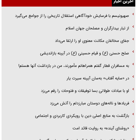
آخرین اخبار
راننده مست به قانون می‌خندد
صهیونیسم با فرسایش خودآگاهی استقلال تاریخی را از جوامع می‌گیرد
همه آقای دوربینی شده‌ایم!
از تبار بیدارگران و مصلحان جهان اسلام
قصه ناتمام سرویس مدارس
جفای مخالفان مکانت معنوی او را ارتقا می‌داد
آیا مقاومت فلسطین خلع‌سلاح می‌شود؟
صلح حسنی (ع) و قیام حسینی (ع) در آیینه بازاندیشی
به مسافران قطار گفتم همراهانم مأمورند، من در بازداشت آنها هستم!
در «سایه آفتاب» به‌سان آیینه سیرت یار
او با عبادات طولانی بسا توفیقات و فتوحات را رقم می‌زد
فریاد‌ها و ناله‌های دوستان مبارزدلم را آتش می‌زد
بازگشت به منابع اصلی دین با رویکردی کاربردی و اجتماعی
«روشنای آینده» به روایت قائد امت