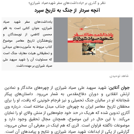
نظر و گذری بر «یادداشت‌های سفر شهیدصیاد شیرازی»
آنچه سردار از جنگ به تاریخ سپرد
یادداشت‌های سفر شهید صیاد
شیرازی، عنوان کتابی است به قلم
محسن کاظمی از نویسندگان و
پژوهشگران تاریخ معاصر. موضوع
کتاب مربوط به مأموریت‌های میدانی
و تحقیقاتی هیئت معارف جنگ است
که مسئولیت آن را شهید سپهبد علی
صیاد شیرازی بر عهده داشت.
شاهد توحیدی
جوان آنلاین:
شهید سپهبد علی صیاد شیرازی از چهره‌های ماندگار و نمادین
ارتش انقلابی و دوران دفاع‌مقدس به شمار می‌رود. داستان‌های پیکار
شجاعانه او در سالیان جنگ تحمیلی و نیز فرجام خونینی که یافت، او را برای
محققان تاریخ معاصر ایران به چهره‌ای جذاب مبدل ساخته است. درباره وی
آثاری تدوین شده که هریک در حد خود جلوه‌هایی از منش والای او را نمایان
می‌کند. با این حال در این موضوع، همچنان مجال تحقیق وجود دارد و
موضوعات ناگفته فراوان است. اثری که هم اینک در معرفی آن سخن می‌رود،
گزارشی از یکی از ابداعات شهید صیاد شیرازی و نتایج و پیامد‌های آن است.