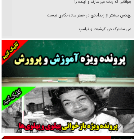
نوجوانانی که ربات می‌سازند و آینده را
هیچ‌کس بیشتر از زیدآبادی در خطر ساده‌انگاری نیست
رقص مشترک دن کیشوت و ترامپ
دنده دولت به واگذاری مسئله‌دار ایران‌خودرو/ خصوصی‌سازی یا انحصار؟
غریزه‌ی بقا و آقای باقی و رفقا
جراحی‌های زیبایی با مدرک فوق‌دیپلم! + گفت‌وگو با متهم
گفت‌وگو با همسر یکی از شهدای جنگ رمضان/ پیکر بی‌سر شهید را از
انگشت‌های پا شناسایی کردیم
نسلی که آنلاین الگو می‌گیرد
گفت‌وگو با آیت‌الله جاودان/ جفای مخالفان مکانت معنوی رهبر شهید را
ارتقا می‌داد