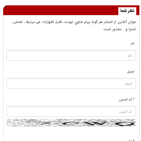
نظر شما
جوان آنلاين از انتشار هر گونه پيام حاوي تهمت، افترا، اظهارات غير مرتبط ، فحش،
ناسزا و... معذور است
نام
ایمیل
* کد امنیتی