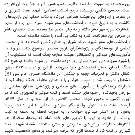
این مجموعه به صورت سفرنامه تنظیم شده و همین امر بر جذابیت آن افزوده
است. محسن کاظمی نویسنده تاریخ انقلاب اسلامی، شهید صیاد شیرازی را
در سفر‌ها و اردو‌های این هیئت همراهی می‌کرد و نکات جذاب این بازدید‌ها را
نگاشت و به تاریخ سپرد. «یادداشت‌های سفر شهید صیاد شیرازی» از سوی
انتشارات سوره مهر نشر یافته و به چاپ پنجم نیز رسیده است. تارنمای ناشر
در معرفی این سفرنامه، اشاره به نکات پی آمده را مغتنم دانسته است:
«یادداشت‌های سفر شهید صیاد شیرازی، عنوان کتابی است به قلم محسن
کاظمی از نویسندگان و پژوهشگران تاریخ معاصر. موضوع کتاب مربوط به
مأموریت‌های میدانی و تحقیقاتی هیئت معارف جنگ است که مسئولیت آن
را شهید سپهبد علی صیاد شیرازی بر عهده داشت. آن شهید والامقام، هیچ گاه
جنگ را پایان بخش فعالیت‌های خود نمی‌دید. از این رو در سال ۱۳۷۳، برای
انتقال دانش و تجربیات جبهه و جنگش، در دانشگاه افسری امام علی (ع)
مشغول تدریس شد و سپس هیئتی را با عنوان معارف جنگ ایجاد کرد تا
خاطرات رزمندگان را از مأموریت‌های میدانی و پژوهشی، مناطق عملیاتی و
عوارض باقیمانده از جبهه‌های جنگ، ضبط و ثبت صوتی و تصویری کند تا در
تهران تکمیل و مدون شوند. محسن کاظمی در این مجال، در سال ۱۳۷۴،
فرصت یافت تا به عنوان وقایع نگار سفر‌های میدانی با این هیئت پیوند
بخورد و در ۹سفر میدانی، حوادث را به صورت لحظه به لحظه به ثبت
برساند. او علاوه بر این، با تیزبینی‌های خود تمام فعالیت‌ها، سخنرانی‌ها،
گفتارها، خاطرات، روش‌های مدیریتی و حتی مناجات شبانه شهید صیاد
شیرازی را ثبت کرد تا بعد‌ها اثری که عرضه می‌کند، بر محور شخصیت شهید