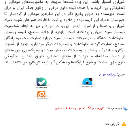
شیرازی استوار باشد. این یادداشت‌ها مربوط به مأموریت‌های میدانی و
تحقیقاتی این گروه و با هدف ثبت دقیق برخی از وقایع جنگ ایران و عراق
است. نویسنده به عنوان وقایع نگار در این سفر‌های میدانی از کردستان تا
خوزستان همراه این گروه بوده و علاوه بر ثبت خاطرات همراهان شهید صیاد
شیرازی و عده‌ای از امرای ارتش ایران، در مواردی نیز به ابعاد شخصیت
تیمسار صیاد شیرازی پرداخته است. بازدید از جاده سنندج، قروه، روستای
صلوات‌آباد، دهگلان، توضیحات تیمسار صیاد درباره عملیات محاصره پادگان
سنندج، عملیات گردنه صلوات‌آباد و توضیحات دیگر سرداران، بازدید از اشنویه،
بوکان، میاندوآب و سقز و توضیحات تیمسار صیاد درباره پاکسازی این مناطق
از دست ضدانقلاب، بازدید از مناطق عملیاتی طریق القدس، چگونگی
طرح‌ریزی عملیات و شرح قرارگاه‌ها و تشکیل آنها از بخش‌های این کتابند....»
منبع:
روزنامه جوان
برچسب ها:
تاریخ
،
جنگ تحمیلی
،
دفاع مقدس
گزارش خطا