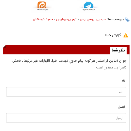
برچسب ها:
سرمربی پرسپولیس
،
تیم پرسپولیس
،
حمید درخشان
گزارش خطا
نظر شما
جوان آنلاين از انتشار هر گونه پيام حاوي تهمت، افترا، اظهارات غير مرتبط ، فحش،
ناسزا و... معذور است
نام
ایمیل