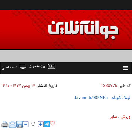
روزنامه جوان
نسخه اصلی
Toggle
navigation
کد خبر:
1280976
تاریخ انتشار:
۱۷ بهمن ۱۴۰۳ - ۱۴:۱۰
لینک کوتاه:
ورزش
ساير
»