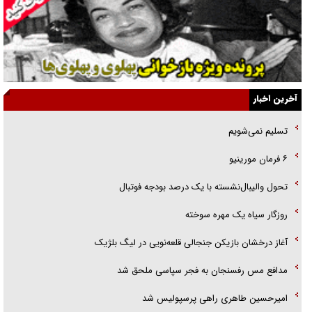
راننده مست به قانون می‌خندد
همه آقای دوربینی شده‌ایم!
قصه ناتمام سرویس مدارس
آخرین اخبار
آیا مقاومت فلسطین خلع‌سلاح می‌شود؟
تسلیم نمی‌شویم
الگوی وحدت‌آفرین در ادراک سیاست خارجی
۶ فرمان مورینیو
گفتگوی دکتر اخوان مدیرمسئول روزنامه جوان با برنامه تلویزیونی «نبرد
تحول والیبال‌نشسته با یک درصد بودجه فوتبال
هرمز»
روزگار سیاه یک مهره سوخته
آغاز درخشان بازیکن جنجالی قلعه‌نویی در لیگ بلژیک
مدافع مس رفسنجان به فجر سپاسی ملحق شد
امیرحسین طاهری راهی پرسپولیس شد