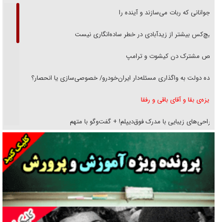
نوجوانانی که ربات می‌سازند و آینده را
هیچ‌کس بیشتر از زیدآبادی در خطر ساده‌انگاری نیست
رقص مشترک دن کیشوت و ترامپ
دنده دولت به واگذاری مسئله‌دار ایران‌خودرو/ خصوصی‌سازی یا انحصار؟
غریزه‌ی بقا و آقای باقی و رفقا
جراحی‌های زیبایی با مدرک فوق‌دیپلم! + گفت‌وگو با متهم
گفت‌وگو با همسر یکی از شهدای جنگ رمضان/ پیکر بی‌سر شهید را از
انگشت‌های پا شناسایی کردیم
نسلی که آنلاین الگو می‌گیرد
گفت‌وگو با آیت‌الله جاودان/ جفای مخالفان مکانت معنوی رهبر شهید را
ارتقا می‌داد